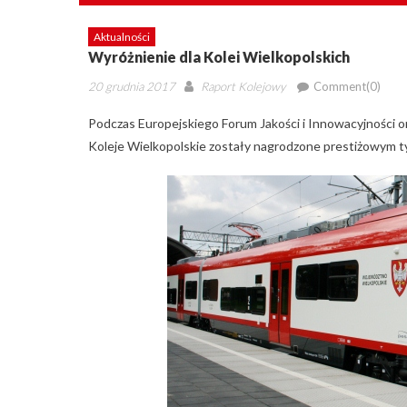
Aktualności
Wyróżnienie dla Kolei Wielkopolskich
Posted
Author
20 grudnia 2017
Raport Kolejowy
Comment(0)
on
Podczas Europejskiego Forum Jakości i Innowacyjności o
Koleje Wielkopolskie zostały nagrodzone prestiżowym ty