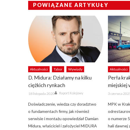
POWIĄZANE ARTYKUŁY
Aktualności
Tabor
Wywiady
Aktualności
D. Midura: Działamy na kilku
Perła kra
ciężkich rynkach
miejskiej
Author
Posted
Posted
Raport Kolejowy
18 listopada 2020
3 czerwca 202
on
on
Doświadczenie, wiedza czy doradztwo
MPK w Krak
o fundamentach firmy, jak również
odrestauro
serwisie i montażu opowiedział Damian
o numerze 5
Midura, właściciel i założyciel MIDURA
hali dawnej 