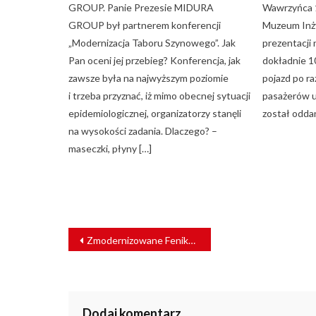
GROUP. Panie Prezesie MIDURA
Wawrzyńca 1
GROUP był partnerem konferencji
Muzeum Inżyn
„Modernizacja Taboru Szynowego”. Jak
prezentacji
Pan oceni jej przebieg? Konferencja, jak
dokładnie 1
zawsze była na najwyższym poziomie
pojazd po ra
i trzeba przyznać, iż mimo obecnej sytuacji
pasażerów 
epidemiologicznej, organizatorzy stanęli
został odda
na wysokości zadania. Dlaczego? –
maseczki, płyny […]
NAWIGACJA
Zmodernizowane Feniksy zasilą tabor POLREGIO
WPISU
Dodaj komentarz