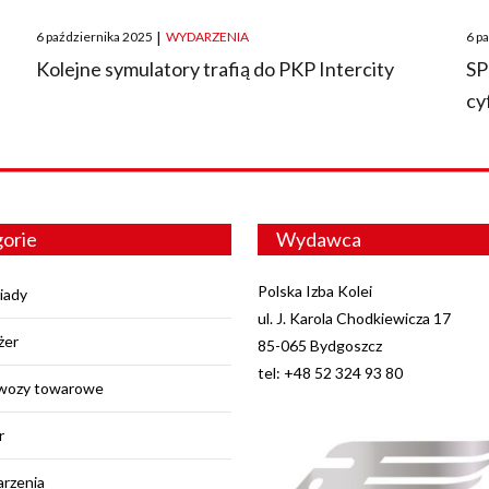
Posted
Pos
6 października 2025
|
WYDARZENIA
6 p
on
on
O
Kolejne symulatory trafią do PKP Intercity
SP
cy
orie
Wydawca
Polska Izba Kolei
iady
ul. J. Karola Chodkiewicza 17
żer
85-065 Bydgoszcz
tel: +48 52 324 93 80
wozy towarowe
r
rzenia