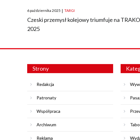
Posted
6 października 2025
|
TARGI
on
Czeski przemysł kolejowy triumfuje na TRAK
2025
Strony
Kateg
Redakcja
Wyw
Patronaty
Pasa
Współpraca
Prze
Archiwum
Tabo
Reklama
Wyda