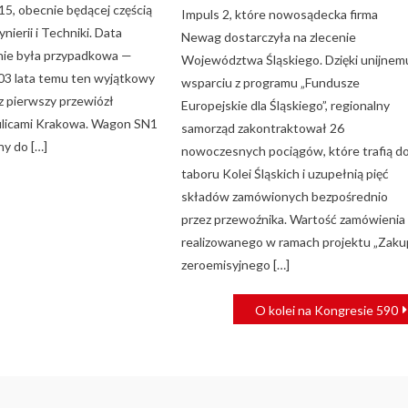
5, obecnie będącej częścią
Impuls 2, które nowosądecka firma
ierii i Techniki. Data
Newag dostarczyła na zlecenie
 nie była przypadkowa —
Województwa Śląskiego. Dzięki unijnem
03 lata temu ten wyjątkowy
wsparciu z programu „Fundusze
z pierwszy przewiózł
Europejskie dla Śląskiego”, regionalny
ulicami Krakowa. Wagon SN1
samorząd zakontraktował 26
ny do […]
nowoczesnych pociągów, które trafią d
taboru Kolei Śląskich i uzupełnią pięć
składów zamówionych bezpośrednio
przez przewoźnika. Wartość zamówienia
realizowanego w ramach projektu „Zaku
zeroemisyjnego […]
O kolei na Kongresie 590