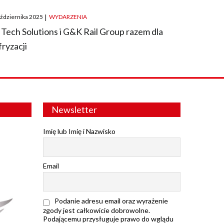
ted
aździernika 2025
|
WYDARZENIA
 Tech Solutions i G&K Rail Group razem dla
fryzacji
Newsletter
Imię lub Imię i Nazwisko
Email
Podanie adresu email oraz wyrażenie
zgody jest całkowicie dobrowolne.
Podającemu przysługuje prawo do wglądu