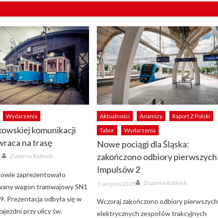
Wydarzenia
Aktualności
Anamizy
Raport Z Polski
kowskiej komunikacji
Tabor
Wydarzenia
 wraca na trasę
Nowe pociągi dla Śląska:
Author
zakończono odbiory pierwszych
Zuzanna Rabinek
5
Impulsów 2
owie zaprezentowało
Author
Posted
Zuzanna Rabinek
1 sierpnia 2025
wany wagon tramwajowy SN1
on
9. Prezentacja odbyła się w
Wczoraj zakończono odbiory pierwszyc
zajezdni przy ulicy św.
elektrycznych zespołów trakcyjnych