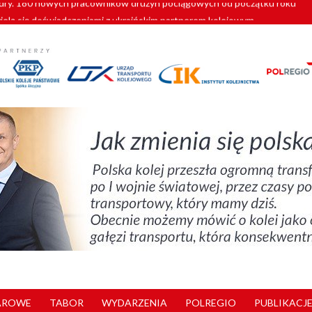
zielą się doświadczeniami z ukraińskim partnerem kolejowym
wej Bydgoszcz Fordon zakończona
zystkie Vectrony na 230 km/h
pociągi od PESA. Sześć nowoczesnych ELF-ów wyjedzie na tory w 202
y. 180 nowych pracowników drużyn pociągowych od początku roku
AROWE
TABOR
WYDARZENIA
POLREGIO
PUBLIKACJE