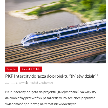
Pasażer
Raport Z Polski
PKP Intercity dołącza do projektu “(Nie)widzialni”
Author
Posted
Michał Ciechowski
6 września 2023
on
PKP Intercity dołącza do projektu „(Nie)widzialni”. Największy
dalekobieżny przewoźnik pasażerski w Polsce chce poprawić
świadomość społeczną na temat niewidocznych