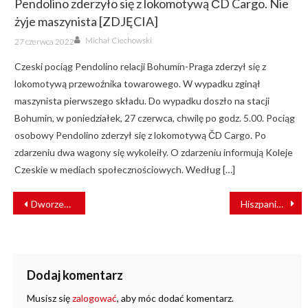
Pendolino zderzyło się z lokomotywą ČD Cargo. Nie
żyje maszynista [ZDJĘCIA]
Author
Posted
Michał Ciechowski
27 czerwca 2022
on
Czeski pociąg Pendolino relacji Bohumín-Praga zderzył się z
lokomotywą przewoźnika towarowego. W wypadku zginął
maszynista pierwszego składu. Do wypadku doszło na stacji
Bohumin, w poniedziałek, 27 czerwca, chwilę po godz. 5.00. Pociąg
osobowy Pendolino zderzył się z lokomotywą ČD Cargo. Po
zdarzeniu dwa wagony się wykoleiły. O zdarzeniu informują Koleje
Czeskie w mediach społecznościowych. Według […]
NAWIGACJA
Dworzec Kraków Swoszowice gotowy [ZDJĘCIA]
Hiszpania: usterki oprogramowania w systemie sterowania
WPISU
Dodaj komentarz
Musisz się
zalogować
, aby móc dodać komentarz.