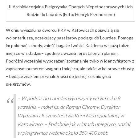
II Archidiecezjalna Pielgrzymka Chorych Niepełnosprawnych i ich
Rodzin do Lourdes (Foto: Henryk Przondziono)
W dniu wyjazdu na dworcu PKP w Katowicach pojawiają się
wolontariusze, oczekujący pasażerów pociągu do Lourdes. Pomogą
im pokonać schody, znieść bagaże i wózki. Każdemu wskażą także
miejsce w składzie– zgodnie z wcześniej ustalonym planem.
Podróżni wcześniej wyposażeni zostaną nie tylko w identyfikatory z
zapisanym numerem wagonu i miejsca, ale także w kolorowe chusty
– będące znakiem przynależności do jednej z ośmiu grup
pielgrzymów.
– W podróż do Lourdes wyruszymy w tym roku 8
września – mówi ks. dr Roman Chromy, Dyrektor
Wydziału Duszpasterstwa Kurii Metropolitalnej w
Katowicach. – Podobnie jak w latach ubiegłych, udział
w pielgrzymce weźmie około 350-400 osób