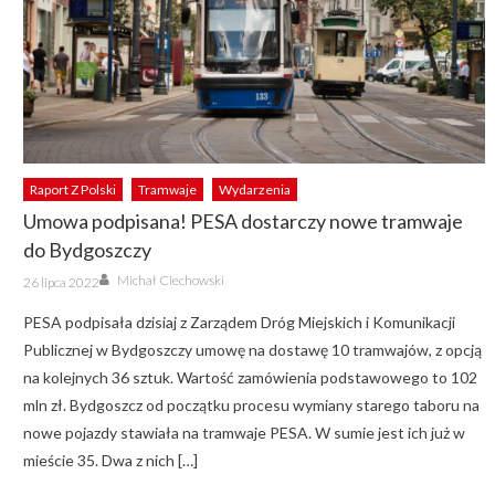
Raport Z Polski
Tramwaje
Wydarzenia
Umowa podpisana! PESA dostarczy nowe tramwaje
do Bydgoszczy
Author
Posted
Michał Ciechowski
26 lipca 2022
on
PESA podpisała dzisiaj z Zarządem Dróg Miejskich i Komunikacji
Publicznej w Bydgoszczy umowę na dostawę 10 tramwajów, z opcją
na kolejnych 36 sztuk. Wartość zamówienia podstawowego to 102
mln zł. Bydgoszcz od początku procesu wymiany starego taboru na
nowe pojazdy stawiała na tramwaje PESA. W sumie jest ich już w
mieście 35. Dwa z nich […]