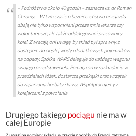
– Podróż trwa około 40 godzin – zaznacza ks. dr Roman
Chromy. – W tym czasie o bezpieczeństwo przejazdu
dbają nie tylko wspomniani przeze mnie lekarze czy
wolontariusze, ale także oddelegowani pracownicy
kolei. Zwracają oni uwagę, by skład był sprawny, z
dostępem do ciepłej wody i dodatkowych pojemników
na odpady. Spółka WARS deleguje do każdego wagonu
swojego przedstawiciela. Pomaga on w rozkładaniu w
przedziałach łóżek, dostarcza przekąski oraz wrzątek
do zaparzania herbaty i kawy. Współpracujemy z
kolejarzami z powołania.
Drugiego takiego
pociągu
nie ma w
całej Europie
Z uwagi na wymiary składu, w trakcie podróży do Francji, zatrzyma