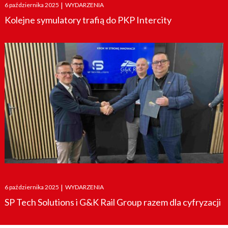
Posted
6 października 2025
|
WYDARZENIA
on
Kolejne symulatory trafią do PKP Intercity
Posted
6 października 2025
|
WYDARZENIA
on
SP Tech Solutions i G&K Rail Group razem dla cyfryzacji