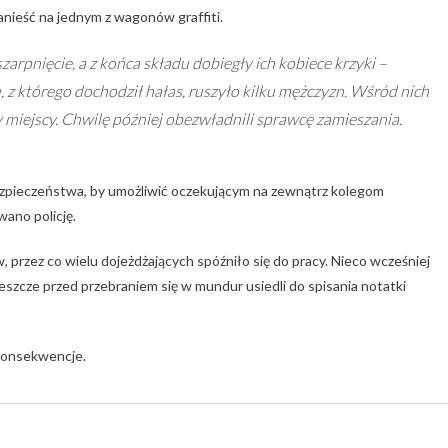
nieść na jednym z wagonów graffiti.
pnięcie, a z końca składu dobiegły ich kobiece krzyki –
 z którego dochodził hałas, ruszyło kilku mężczyzn. Wśród nich
cy miejscy. Chwilę później obezwładnili sprawcę zamieszania.
pieczeństwa, by umożliwić oczekującym na zewnątrz kolegom
wano policję.
rzez co wielu dojeżdżających spóźniło się do pracy. Nieco wcześniej
 jeszcze przed przebraniem się w mundur usiedli do spisania notatki
konsekwencje.