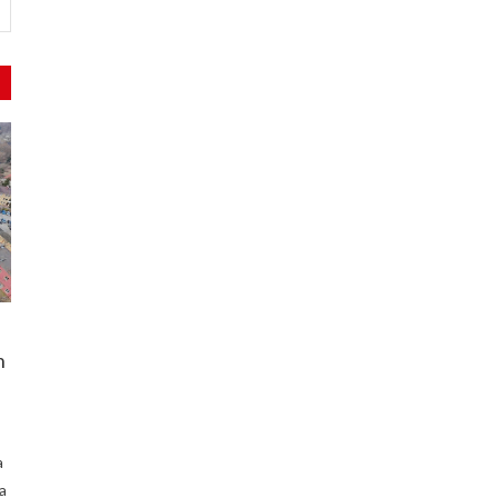
h
a
a