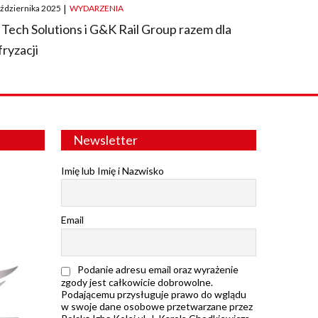
ted
aździernika 2025
|
WYDARZENIA
 Tech Solutions i G&K Rail Group razem dla
fryzacji
Newsletter
Imię lub Imię i Nazwisko
Email
Podanie adresu email oraz wyrażenie
zgody jest całkowicie dobrowolne.
Podającemu przysługuje prawo do wglądu
w swoje dane osobowe przetwarzane przez