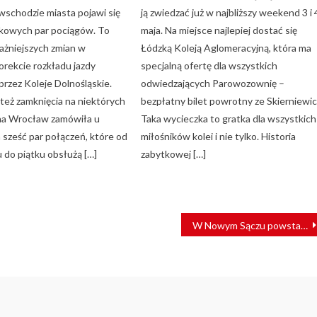
schodzie miasta pojawi się
ją zwiedzać już w najbliższy weekend 3 i 
kowych par pociągów. To
maja. Na miejsce najlepiej dostać się
ważniejszych zmian w
Łódzką Koleją Aglomeracyjną, która ma
orekcie rozkładu jazdy
specjalną ofertę dla wszystkich
przez Koleje Dolnośląskie.
odwiedzających Parowozownię –
 też zamknięcia na niektórych
bezpłatny bilet powrotny ze Skierniewic
ina Wrocław zamówiła u
Taka wycieczka to gratka dla wszystkich
 sześć par połączeń, które od
miłośników kolei i nie tylko. Historia
 do piątku obsłużą […]
zabytkowej […]
W Nowym Sączu powstaną dwa przystanki kolejowe