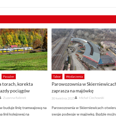
Pasażer
Tabor
Wydarzenia
 torach, korekta
Parowozownia w Skierniewicac
jazdy pociągów
zaprasza na majówkę
Author
Author
Posted
Zuzanna Rabinek
Michał Ciechowski
30 kwietnia 2025
on
 buduje linię tramwajową na
Parowozownia w Skierniewicach otwier
a linii kolejowej na
swoje podwoje w majówkę. Będzie możn