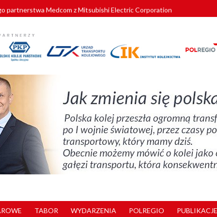
o partnerstwa Medcom z Mitsubishi Electric Corporation
tnerem „Lata na Dolnym Śląsku”. We Wrocławiu rusza weekend pełen reg
pomorskie znów szuka dostawcy nowych EZT
ach kolejowych w północnej Wielkopolsce. Łatwiejsze dojazdy do pracy i 
nuje nowe standardy kategoryzacji dworców
AROWE
TABOR
WYDARZENIA
POLREGIO
PUBLIKACJE