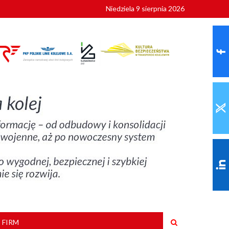
Niedziela 9 sierpnia 2026
ionalnych
szkoły
 FIRM