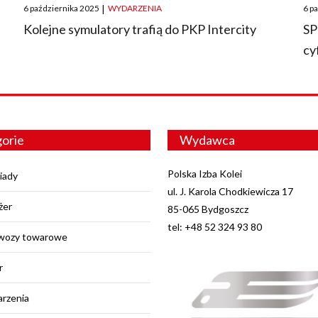
Posted
Pos
6 października 2025
|
WYDARZENIA
6 p
on
on
O
Kolejne symulatory trafią do PKP Intercity
SP
cy
orie
Wydawca
Polska Izba Kolei
iady
ul. J. Karola Chodkiewicza 17
żer
85-065 Bydgoszcz
tel: +48 52 324 93 80
wozy towarowe
r
rzenia