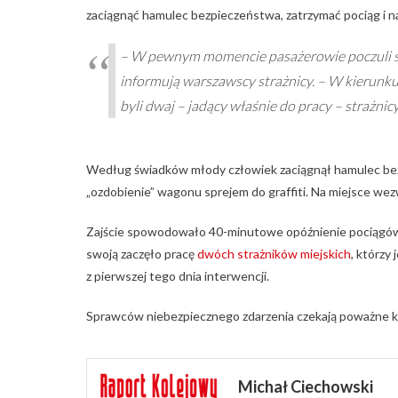
zaciągnąć hamulec bezpieczeństwa, zatrzymać pociąg i na
– W pewnym momencie pasażerowie poczuli szar
informują warszawscy strażnicy. – W kierunku,
byli dwaj – jadący właśnie do pracy – strażni
Według świadków młody człowiek zaciągnął hamulec bez
„ozdobienie” wagonu sprejem do graffiti. Na miejsce wez
Zajście spowodowało 40-minutowe opóźnienie pociągów, p
swoją zaczęło pracę
dwóch strażników miejskich
, którzy
z pierwszej tego dnia interwencji.
Sprawców niebezpiecznego zdarzenia czekają poważne 
Michał Ciechowski