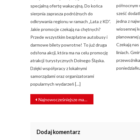
północnym w
specjalną ofertę wakacyjną. Do końca
sześć dodat
sierpnia zaprasza podróżnych do
jedna z naj
odkrywania regionu w ramach „Lata z KD”.
wiosennej k
Jakie promocje czekają na chętnych?
planowanej 
Przede wszystkim bezpłatne autobusy i
Czekają nas
darmowe bilety powrotne! To już druga
liniach. Gm
odsłona akcji, która ma na celu promocję
przewoźnika
atrakcji turystycznych Dolnego Śląska.
poniedziałku
Dzięki współpracy z lokalnymi
samorządami oraz organizatorami
popularnych wydarzeń […]
NAWIGACJA
Najnowocześniejsze maszyny torowe w zasobach PKP PLK
WPISU
Dodaj komentarz