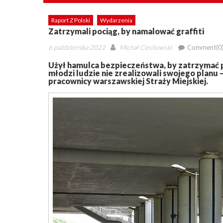
Raport Z Polski
Wydarzenia
Zatrzymali pociąg, by namalować graffiti
Posted
Author
6 października 2022
Michał Ciechowski
Comment(0
on
Użył hamulca bezpieczeństwa, by zatrzymać po
młodzi ludzie nie zrealizowali swojego plan
pracownicy warszawskiej Straży Miejskiej.