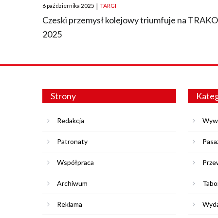
Posted
6 października 2025
|
TARGI
on
Czeski przemysł kolejowy triumfuje na TRAK
2025
Strony
Kateg
Redakcja
Wyw
Patronaty
Pasa
Współpraca
Prze
Archiwum
Tabo
Reklama
Wyda