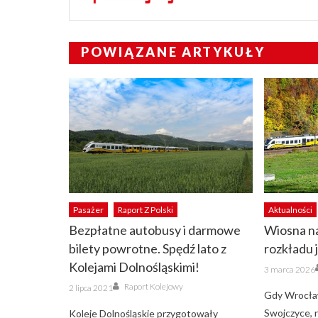
POWIĄZANE ARTYKUŁY
Pasażer
Raport Z Polski
Aktualności
Bezpłatne autobusy i darmowe
Wiosna na
bilety powrotne. Spędź lato z
rozkładu 
Kolejami Dolnośląskimi!
Posted
3 marca 2026
on
Author
Posted
Raport Kolejowy
2 lipca 2021
on
Gdy Wrocław
Swojczyce, n
Koleje Dolnośląskie przygotowały