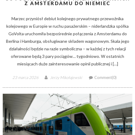
Z AMSTERDAMU DO NIEMIEC
Marzec przyniósł debiut kolejnego prywatnego przewoźnika
kolejowego w Europie w ruchu pasażerskim – niderlandzka spółka
GoVolta uruchomiła bezpośrednie połączenia z Amsterdamu do
Berlina i Hamburga, obsługiwane składem wagonowym. Skala jego
działalności będzie na razie symboliczna – w każdej z tych relacji
oferowane będą 3 pary pociągów… tygodniowo. W ostatnich
miesiącach duże zainteresowanie opinii publicznej i […]
Posted
Author
23 marca 2026
Jerzy Mikołajewski
Comment(0)
on