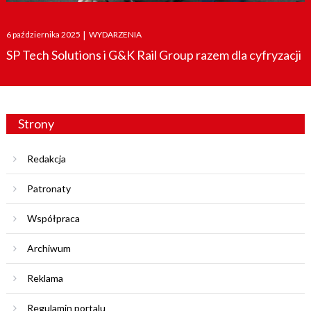
Posted
6 października 2025
|
WYDARZENIA
on
SP Tech Solutions i G&K Rail Group razem dla cyfryzacji
Strony
Redakcja
Patronaty
Współpraca
Archiwum
Reklama
Regulamin portalu