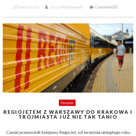
Posted
Author
28 marca 2026
Jerzy Mikołajewski
Comment(0)
on
Pasażer
REGIOJETEM Z WARSZAWY DO KRAKOWA I
TRÓJMIASTA JUŻ NIE TAK TANIO
Czeski przewoźnik kolejowy RegioJet, od września ubiegłego roku