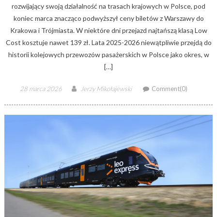
rozwijający swoją działalność na trasach krajowych w Polsce, pod
koniec marca znacząco podwyższył ceny biletów z Warszawy do
Krakowa i Trójmiasta. W niektóre dni przejazd najtańszą klasą Low
Cost kosztuje nawet 139 zł. Lata 2025-2026 niewątpliwie przejdą do
historii kolejowych przewozów pasażerskich w Polsce jako okres, w
[…]
Posted
Author
28 marca 2026
Jerzy Mikołajewski
Comment(0)
on