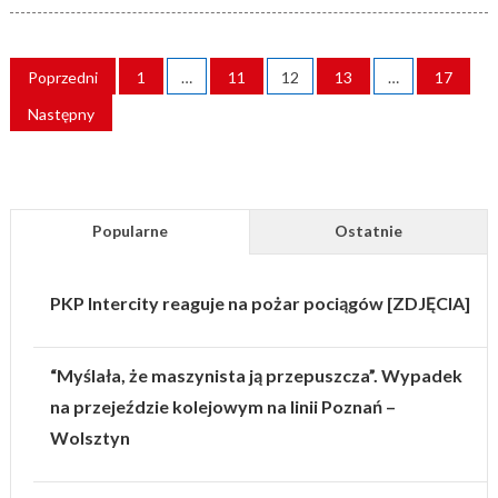
STRONICOWANIE
Poprzedni
1
…
11
12
13
…
17
WPISÓW
Następny
Popularne
Ostatnie
PKP Intercity reaguje na pożar pociągów [ZDJĘCIA]
“Myślała, że maszynista ją przepuszcza”. Wypadek
na przejeździe kolejowym na linii Poznań –
Wolsztyn