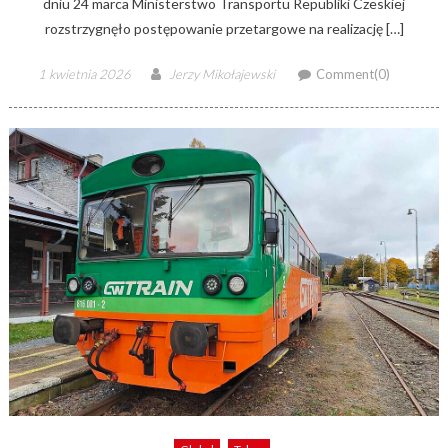
dniu 24 marca Ministerstwo Transportu Republiki Czeskiej
rozstrzygnęło postępowanie przetargowe na realizację […]
Posted
Author
1 kwietnia 2026
Jerzy Mikołajewski
Comment(0)
on