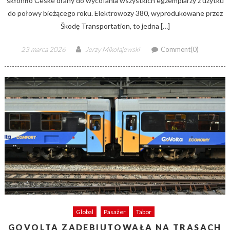
skłoniło České dráhy do wycofania wszystkich egzemplarzy z użytku
do połowy bieżącego roku. Elektrowozy 380, wyprodukowane przez
Škodę Transportation, to jedna […]
Posted
Author
23 marca 2026
Jerzy Mikołajewski
Comment(0)
on
Global
Pasażer
Tabor
GOVOLTA ZADEBIUTOWAŁA NA TRASACH