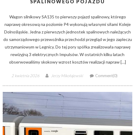
SPALINOWEGO POJAZDU
Wagon silnikowy SA135 to pierwszy pojazd spalinowy, którego
naprawę okresową na poziomie P4 wykonują własnymi siłami Koleje
Dolnośląskie. Jedna z pierwszych jednostek spalinowych należących
do samorządowego przewoźnika przechodzi przegląd w jego zapleczu
utrzymaniowym w Legnicy. Do tej pory spółka zrealizowała naprawę
rewizyjną 3 elektrycznych Impulsów. W ostatnich kilku latach
obserwowaliśmy skokowy wzrost kosztów realizacji napraw […]
Posted
Author
2 kwietnia 2026
Jerzy Mikołajewski
Comment(0)
on