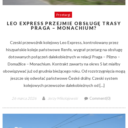
Przetargi
LEO EXPRESS PRZEJMIE OBSŁUGĘ TRASY
PRAGA – MONACHIUM?
Czeski przewoźnik kolejowy Leo Express, kontrolowany przez
hiszpańskie koleje państwowe Renfe, wygrał przetarg na obsługę
dotowanych połączeń dalekobieżnych w relacji Praga – Pilzno –
Domažlice – Monachium. Kontrakt zawarty na okres 5 lat miałby
obowiązywać już od grudnia bieżącego roku. Od rozstrzygnięcia mogą
jeszcze się odwołać państwowe České dráhy. Czeski system
kolejowych przewozów dalekobieżnych od […]
Posted
Author
26 marca 2026
Jerzy Mikołajewski
Comment(0)
on