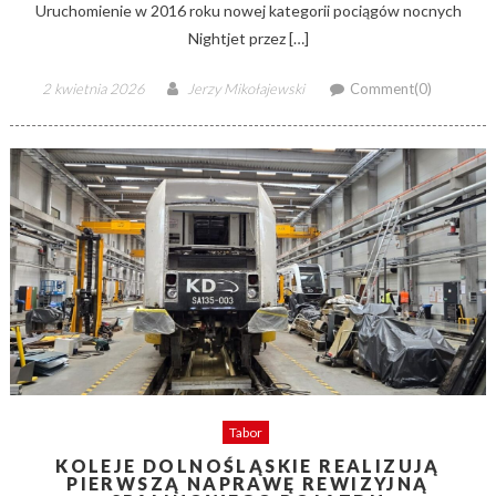
Uruchomienie w 2016 roku nowej kategorii pociągów nocnych
Nightjet przez […]
Posted
Author
2 kwietnia 2026
Jerzy Mikołajewski
Comment(0)
on
Tabor
KOLEJE DOLNOŚLĄSKIE REALIZUJĄ
PIERWSZĄ NAPRAWĘ REWIZYJNĄ