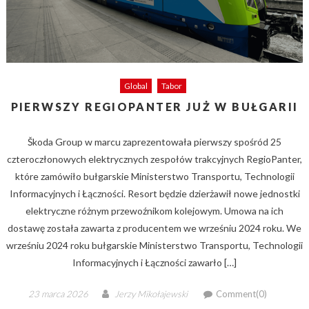
Global
Tabor
PIERWSZY REGIOPANTER JUŻ W BUŁGARII
Škoda Group w marcu zaprezentowała pierwszy spośród 25
czteroczłonowych elektrycznych zespołów trakcyjnych RegioPanter,
które zamówiło bułgarskie Ministerstwo Transportu, Technologii
Informacyjnych i Łączności. Resort będzie dzierżawił nowe jednostki
elektryczne różnym przewoźnikom kolejowym. Umowa na ich
dostawę została zawarta z producentem we wrześniu 2024 roku. We
wrześniu 2024 roku bułgarskie Ministerstwo Transportu, Technologii
Informacyjnych i Łączności zawarło […]
Posted
Author
23 marca 2026
Jerzy Mikołajewski
Comment(0)
on