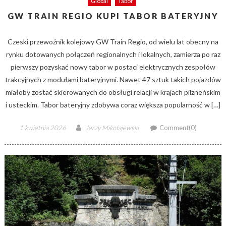
Global
Tabor
GW TRAIN REGIO KUPI TABOR BATERYJNY
Czeski przewoźnik kolejowy GW Train Regio, od wielu lat obecny na
rynku dotowanych połączeń regionalnych i lokalnych, zamierza po raz
pierwszy pozyskać nowy tabor w postaci elektrycznych zespołów
trakcyjnych z modułami bateryjnymi. Nawet 47 sztuk takich pojazdów
miałoby zostać skierowanych do obsługi relacji w krajach pilzneńskim
i usteckim. Tabor bateryjny zdobywa coraz większa popularność w […]
Posted
Author
1 kwietnia 2026
Jerzy Mikołajewski
Comment(0)
on