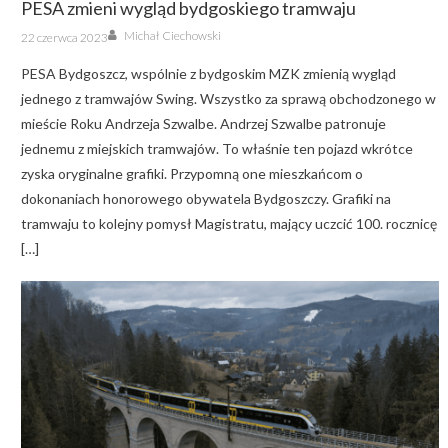
PESA zmieni wygląd bydgoskiego tramwaju
Author
Posted
Michał Ciechowski
22 czerwca 2023
on
PESA Bydgoszcz, wspólnie z bydgoskim MZK zmienią wygląd
jednego z tramwajów Swing. Wszystko za sprawą obchodzonego w
mieście Roku Andrzeja Szwalbe. Andrzej Szwalbe patronuje
jednemu z miejskich tramwajów. To właśnie ten pojazd wkrótce
zyska oryginalne grafiki. Przypomną one mieszkańcom o
dokonaniach honorowego obywatela Bydgoszczy. Grafiki na
tramwaju to kolejny pomysł Magistratu, mający uczcić 100. rocznicę
[…]