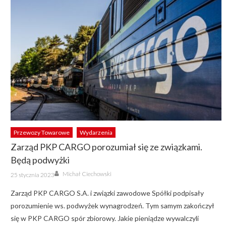
Przewozy Towarowe
Wydarzenia
Zarząd PKP CARGO porozumiał się ze związkami.
Będą podwyżki
Author
Posted
Michał Ciechowski
25 stycznia 2023
on
Zarząd PKP CARGO S.A. i związki zawodowe Spółki podpisały
porozumienie ws. podwyżek wynagrodzeń. Tym samym zakończył
się w PKP CARGO spór zbiorowy. Jakie pieniądze wywalczyli