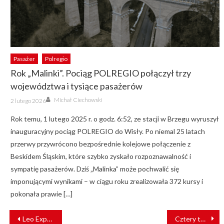
Pasażer
Polregio
Rok „Malinki”. Pociąg POLREGIO połączył trzy
województwa i tysiące pasażerów
Author
Posted
Michał Ciechowski
2 lutego 2026
on
Rok temu, 1 lutego 2025 r. o godz. 6:52, ze stacji w Brzegu wyruszył
inauguracyjny pociąg POLREGIO do Wisły. Po niemal 25 latach
przerwy przywrócono bezpośrednie kolejowe połączenie z
Beskidem Śląskim, które szybko zyskało rozpoznawalność i
sympatię pasażerów. Dziś „Malinka” może pochwalić się
imponującymi wynikami – w ciągu roku zrealizowała 372 kursy i
pokonała prawie […]
NAWIGACJA
Leo Express podwoił liczbę połączeń Warszawa – Kraków. Czas na Przemyśl?
Cztery tory z Pszczółek do Pruszcza Gdańskiego. Umowa podpisana!
WPISU