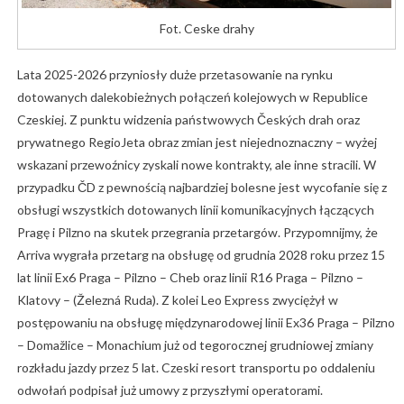
Fot. Ceske drahy
Lata 2025-2026 przyniosły duże przetasowanie na rynku
dotowanych dalekobieżnych połączeń kolejowych w Republice
Czeskiej. Z punktu widzenia państwowych Českých drah oraz
prywatnego RegioJeta obraz zmian jest niejednoznaczny – wyżej
wskazani przewoźnicy zyskali nowe kontrakty, ale inne stracili. W
przypadku ČD z pewnością najbardziej bolesne jest wycofanie się z
obsługi wszystkich dotowanych linii komunikacyjnych łączących
Pragę i Pilzno na skutek przegrania przetargów. Przypomnijmy, że
Arriva wygrała przetarg na obsługę od grudnia 2028 roku przez 15
lat linii Ex6 Praga – Pilzno – Cheb oraz linii R16 Praga – Pilzno –
Klatovy – (Železná Ruda). Z kolei Leo Express zwyciężył w
postępowaniu na obsługę międzynarodowej linii Ex36 Praga – Pilzno
– Domažlice – Monachium już od tegorocznej grudniowej zmiany
rozkładu jazdy przez 5 lat. Czeski resort transportu po oddaleniu
odwołań podpisał już umowy z przyszłymi operatorami.