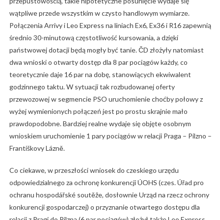
przepustowością, takie hipotetyczne posunięcie wydaje się
wątpliwe przede wszystkim w czysto handlowym wymiarze.
Połączenia Arrivy i Leo Express na liniach Ex6, Ex36 i R16 zapewnią
średnio 30-minutową częstotliwość kursowania, a dzięki
państwowej dotacji będą mogły być tanie. ČD złożyły natomiast
dwa wnioski o otwarty dostęp dla 8 par pociągów każdy, co
teoretycznie daje 16 par na dobę, stanowiących ekwiwalent
godzinnego taktu. W sytuacji tak rozbudowanej oferty
przewozowej w segmencie PSO uruchomienie choćby połowy z
wyżej wymienionych połączeń jest po prostu skrajnie mało
prawdopodobne. Bardziej realne wydaje się objęte osobnym
wnioskiem uruchomienie 1 pary pociągów w relacji Praga – Pilzno –
Františkovy Lázně.
Co ciekawe, w przeszłości wniosek do czeskiego urzędu
odpowiedzialnego za ochronę konkurencji ÚOHS (czes. Úřad pro
ochranu hospodářské soutěže, dosłownie Urząd na rzecz ochrony
konkurencji gospodarczej) o przyznanie otwartego dostępu dla
relacji z Pragi do Pilzna (6 par pociągów) złożył także Leo Express.