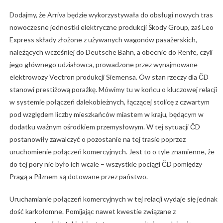
Dodajmy, że Arriva będzie wykorzystywała do obsługi nowych tras
nowoczesne jednostki elektryczne produkcji Škody Group, zaś Leo
Express składy złożone z używanych wagonów pasażerskich,
należących wcześniej do Deutsche Bahn, a obecnie do Renfe, czyli
jego głównego udziałowca, prowadzone przez wynajmowane
elektrowozy Vectron produkcji Siemensa. Ów stan rzeczy dla ČD
stanowi prestiżową porażkę. Mówimy tu w końcu o kluczowej relacji
w systemie połączeń dalekobieżnych, łączącej stolicę z czwartym
pod względem liczby mieszkańców miastem w kraju, będącym w
dodatku ważnym ośrodkiem przemysłowym. W tej sytuacji ČD
postanowiły zawalczyć o pozostanie na tej trasie poprzez
uruchomienie połączeń komercyjnych. Jest to o tyle znamienne, że
do tej pory nie było ich wcale – wszystkie pociągi ČD pomiędzy
Pragą a Pilznem są dotowane przez państwo.
Uruchamianie połączeń komercyjnych w tej relacji wydaje się jednak
dość karkołomne. Pomijając nawet kwestie związane z