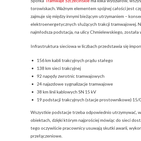
Spółka
Tramwaje Szczecińskie
ma kilka wydziałów, wszys
torowiskach. Ważnym elementem spójnej całości jest cz
zajmuje się między innymi bieżącym utrzymaniem – konse
elektroenergetycznych służących trakcji tramwajowej. Najs
najmłodsza podstacja, na ulicy Chmielewskiego, został
Infrastruktura sieciowa w liczbach przedstawia się impo
156 km kabli trakcyjnych prądu stałego
138 km sieci trakcyjnej
92 napędy zwrotnic tramwajowych
24 najazdowe sygnalizacje tramwajowe
38 km linii kablowych SN 15 kV
19 podstacji trakcyjnych (stacje prostownikowe) 15/
Wszystkie podstacje trzeba odpowiednio utrzymywać, wy
obiektach, dzięki którym najprościej mówiąc do sieci do
tego oczywiście pracownicy usuwają skutki awarii, wyk
przełączeniowe.