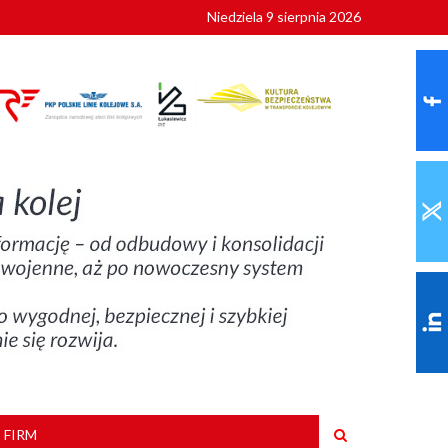
Niedziela 9 sierpnia 2026
ionalnych
szkoły
 FIRM