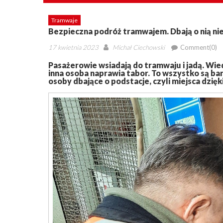
Tramwaje
Bezpieczna podróż tramwajem. Dbają o nią ni
Posted
Author
17 kwietnia 2023
Michał Ciechowski
Comment(0)
on
Pasażerowie wsiadają do tramwaju i jadą. Wied
inna osoba naprawia tabor. To wszystko są ba
osoby dbające o podstacje, czyli miejsca dzię