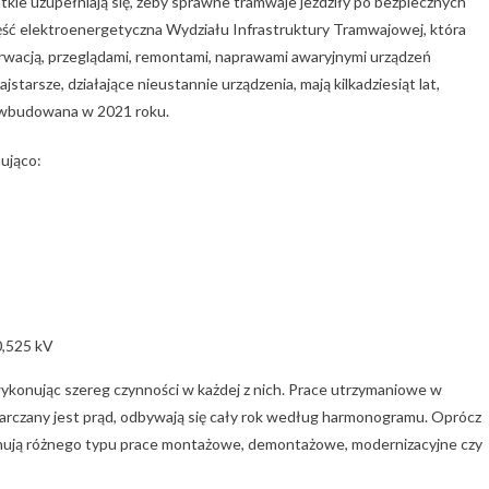
tkie uzupełniają się, żeby sprawne tramwaje jeździły po bezpiecznych
ęść elektroenergetyczna Wydziału Infrastruktury Tramwajowej, która
rwacją, przeglądami, remontami, naprawami awaryjnymi urządzeń
tarsze, działające nieustannie urządzenia, mają kilkadziesiąt lat,
a wbudowana w 2021 roku.
nująco:
0,525 kV
konując szereg czynności w każdej z nich. Prace utrzymaniowe w
starczany jest prąd, odbywają się cały rok według harmonogramu. Oprócz
onują różnego typu prace montażowe, demontażowe, modernizacyjne czy