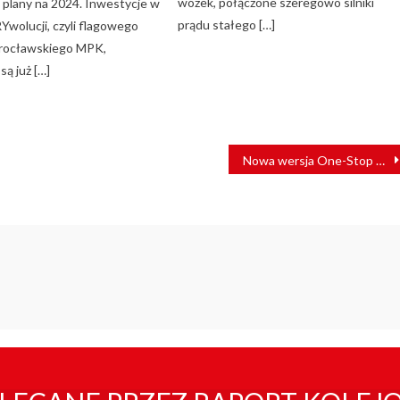
wózek, połączone szeregowo silniki
 plany na 2024. Inwestycje w
prądu stałego […]
wolucji, czyli flagowego
rocławskiego MPK,
są już […]
Nowa wersja One-Stop Shop – stacje graniczne