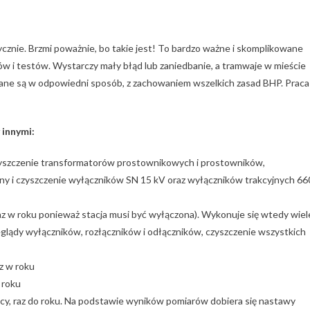
cznie. Brzmi poważnie, bo takie jest! To bardzo ważne i skomplikowane
ów i testów. Wystarczy mały błąd lub zaniedbanie, a tramwaje w mieście
ne są w odpowiedni sposób, z zachowaniem wszelkich zasad BHP. Praca
 innymi:
zyszczenie transformatorów prostownikowych i prostowników,
ny i czyszczenie wyłączników SN 15 kV oraz wyłączników trakcyjnych 66
z w roku ponieważ stacja musi być wyłączona). Wykonuje się wtedy wiel
zeglądy wyłączników, rozłączników i odłączników, czyszczenie wszystkich
z w roku
 roku
 nocy, raz do roku. Na podstawie wyników pomiarów dobiera się nastawy