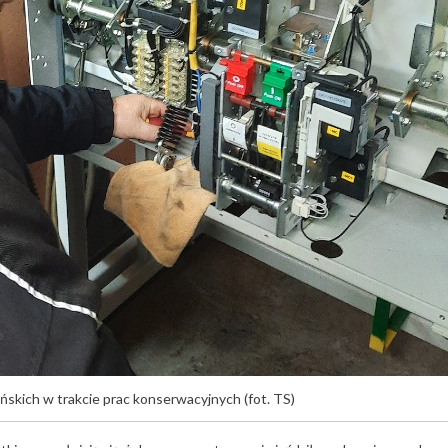
skich w trakcie prac konserwacyjnych (fot. TS)