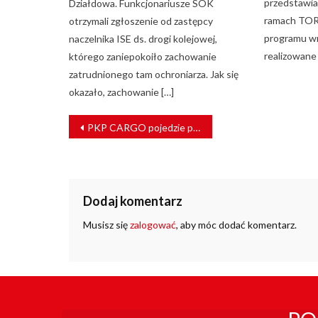
przedstawia
Działdowa. Funkcjonariusze SOK
ramach TORY
otrzymali zgłoszenie od zastępcy
programu w
naczelnika ISE ds. drogi kolejowej,
realizowane 
którego zaniepokoiło zachowanie
zatrudnionego tam ochroniarza. Jak się
okazało, zachowanie […]
NAWIGACJA
PKP CARGO pojedzie parowozami na trasie z Chabówki do Nowego Targu. Prezes UTK wydał zgodę
WPISU
Dodaj komentarz
Musisz się
zalogować
, aby móc dodać komentarz.