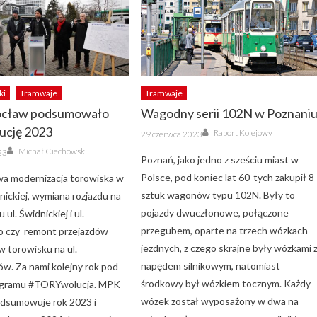
ki
Tramwaje
Tramwaje
cław podsumowało
Wagodny serii 102N w Poznani
cję 2023
Author
Posted
Raport Kolejowy
29 czerwca 2023
on
Author
Michał Ciechowski
23
Poznań, jako jedno z sześciu miast w
Polsce, pod koniec lat 60-tych zakupił 8
a modernizacja torowiska w
sztuk wagonów typu 102N. Były to
gnickiej, wymiana rozjazdu na
pojazdy dwuczłonowe, połączone
ul. Świdnickiej i ul.
przegubem, oparte na trzech wózkach
o czy remont przejazdów
jezdnych, z czego skrajne były wózkami 
 torowisku na ul.
napędem silnikowym, natomiast
. Za nami kolejny rok pod
środkowy był wózkiem tocznym. Każdy
ogramu #TORYwolucja. MPK
wózek został wyposażony w dwa na
dsumowuje rok 2023 i