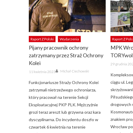
Raport Z Polski
Wydarzenia
Raport Z Pols
Pijany pracownik ochrony
MPK Wro
zatrzymany przez Straż Ochrony
TORYwolu
Kolei
Posted
29 grudnia 20
on
Author
Posted
Michał Ciechowski
11 kwietnia 2023
on
Kompleksow
ciągu ul. Le
Funkcjonariusze Straży Ochrony Kolei
skrzyżowaniu 
zatrzymali nietrzeźwego ochroniarza,
Piłsudskieg
który pracował na terenie Sekcji
drogowych w
Eksploatacyjnej PKP PLK. Mężczyźnie
Kosmonautów
grozi teraz areszt lub grzywna oraz kara
znakiem pr
dyscyplinarna. Do incydentu doszło w
Wrocław po
czwartek 6 kwietnia na terenie