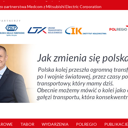
o partnerstwa Medcom z Mitsubishi Electric Corporation
tnerem „Lata na Dolnym Śląsku”. We Wrocławiu rusza weekend pełen reg
pomorskie znów szuka dostawcy nowych EZT
ach kolejowych w północnej Wielkopolsce. Łatwiejsze dojazdy do pracy i 
nuje nowe standardy kategoryzacji dworców
AROWE
TABOR
WYDARZENIA
POLREGIO
PUBLIKACJE