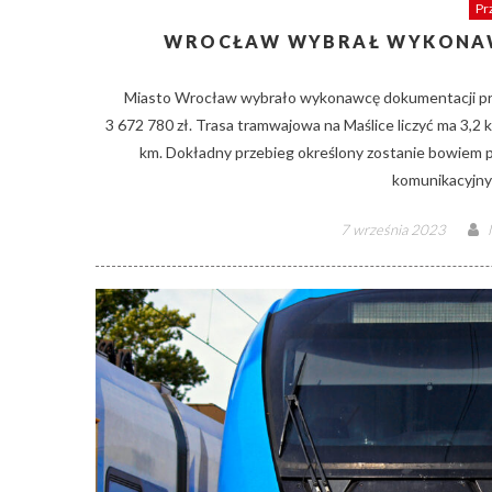
Pr
WROCŁAW WYBRAŁ WYKONAW
Miasto Wrocław wybrało wykonawcę dokumentacji proj
3 672 780 zł. Trasa tramwajowa na Maślice liczyć ma 3,2 
km. Dokładny przebieg określony zostanie bowiem p
komunikacyjny
Posted
7 września 2023
on