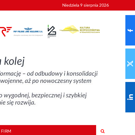
Niedziela 9 sierpnia 2026
ionalnych
szkoły
 FIRM