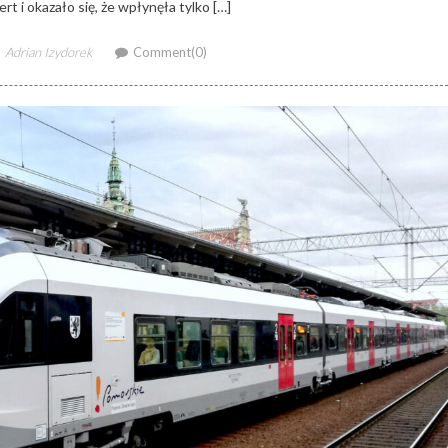
rt i okazało się, że wpłynęła tylko […]
Author
Adrian Izydorek
Comment(0)