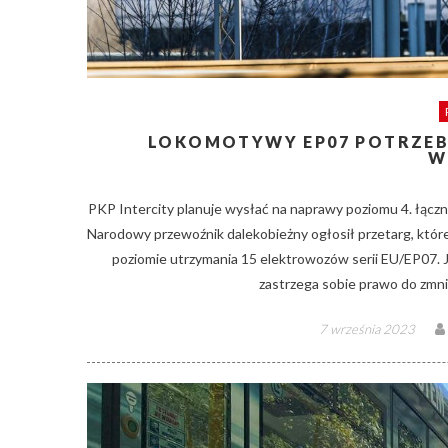
LOKOMOTYWY EP07 POTRZEBU
W
PKP Intercity planuje wysłać na naprawy poziomu 4. łączn
Narodowy przewoźnik dalekobieżny ogłosił przetarg, któ
poziomie utrzymania 15 elektrowozów serii EU/EP07. 
zastrzega sobie prawo do zmni
Posted
7 września 2023
on