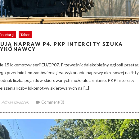
Przetargi
Tabor
JĄ NAPRAW P4. PKP INTERCITY SZUKA
YKONAWCY
ie 15 lokomotyw serii EU/EP07. Przewoźnik dalekobieżny ogłosił przetar
rego przedmiotem zamówienia jest wykonanie naprawy okresowej na 4-t
Jednak liczba pojazdów skierowanych może ulec zmianie. PKP Intercity
ejszenia liczby lokomotyw skierowanych na […]
Author
Adrian Izydorek
Comment(0)