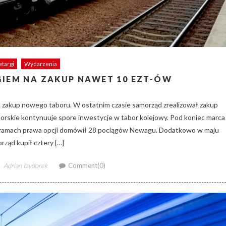
etargi
Wydarzenia
IEM NA ZAKUP NAWET 10 EZT-ÓW
 zakup nowego taboru. W ostatnim czasie samorząd zrealizował zakup
rskie kontynuuje spore inwestycje w tabor kolejowy. Pod koniec marca
 w ramach prawa opcji domówił 28 pociągów Newagu. Dodatkowo w maju
rząd kupił cztery […]
Author
Adrian Izydorek
Comment(0)