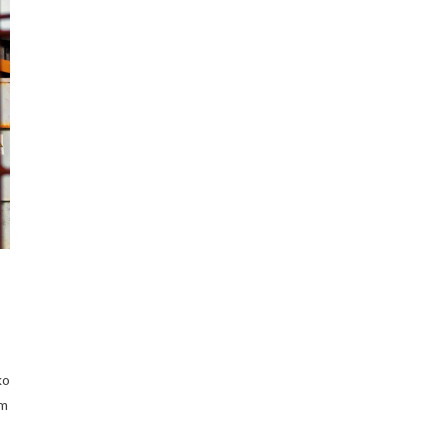
ko
em