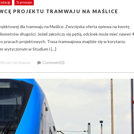
zetargi
Tramwaje
CĘ PROJEKTU TRAMWAJU NA MAŚLICE
ektowej dla tramwaju na Maślice. Zwycięska oferta opiewa na kwotę
kilometrów długości. Jeżeli zakończy się pętlą, odcinek może mieć nawet 
o pracach projektowych. Trasa tramwajowa znajdzie się w korytarzu
m wytyczonym w Studium i […]
Author
Michał Ciechowski
Comment(0)