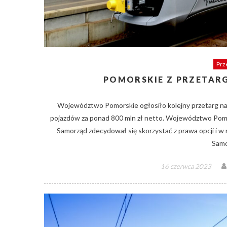
Prz
POMORSKIE Z PRZETARG
Województwo Pomorskie ogłosiło kolejny przetarg na
pojazdów za ponad 800 mln zł netto. Województwo Pomo
Samorząd zdecydował się skorzystać z prawa opcji i
Samo
Posted
16 czerwca 2023
on