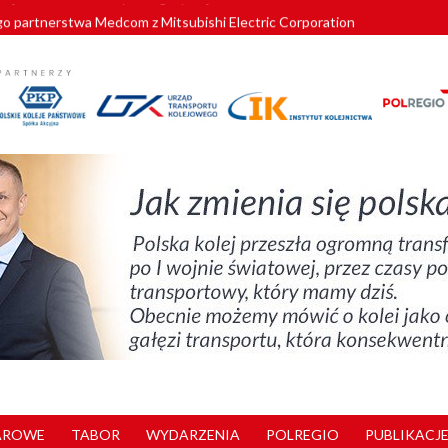
o partnerstwa Medcom z Mitsubishi Electric Corporation
tnerem „Lata na Dolnym Śląsku”. We Wrocławiu rusza weekend pełen reg
pomorskie znów szuka dostawcy nowych EZT
ach kolejowych w północnej Wielkopolsce. Łatwiejsze dojazdy do pracy i 
nuje nowe standardy kategoryzacji dworców
AROWE
TABOR
WYDARZENIA
POLREGIO
PUBLIKACJE