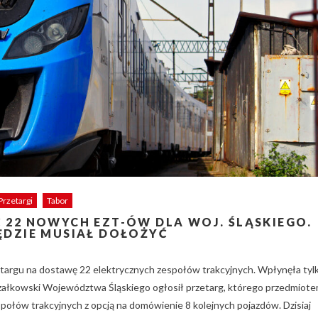
Przetargi
Tabor
22 NOWYCH EZT-ÓW DLA WOJ. ŚLĄSKIEGO.
DZIE MUSIAŁ DOŁOŻYĆ
argu na dostawę 22 elektrycznych zespołów trakcyjnych. Wpłynęła tyl
załkowski Województwa Śląskiego ogłosił przetarg, którego przedmiot
ołów trakcyjnych z opcją na domówienie 8 kolejnych pojazdów. Dzisiaj