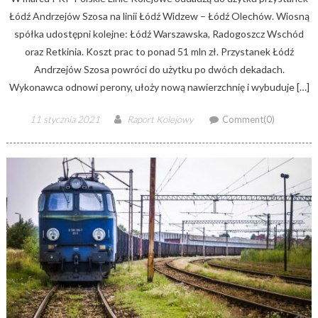
Łódź Andrzejów Szosa na linii Łódź Widzew – Łódź Olechów. Wiosną
spółka udostępni kolejne: Łódź Warszawska, Radogoszcz Wschód
oraz Retkinia. Koszt prac to ponad 51 mln zł. Przystanek Łódź
Andrzejów Szosa powróci do użytku po dwóch dekadach.
Wykonawca odnowi perony, ułoży nową nawierzchnię i wybuduje […]
Posted
Author
11 stycznia 2021
Raport Kolejowy
Comment(0)
on