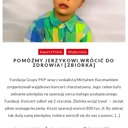
Raport Z Polski
Wydarzenia
POMÓŻMY JERZYKOWI WRÓCIĆ DO
ZDROWIA! [ZBIÓRKA]
Fundacja Grupy PKP wraz z wokalistą Michałem Kaczmarkiem
zorganizowali wyjątkowy koncert charytatywny. Jego celem było
zebranie pieniędzy na operację serca małego podopiecznego
Fundacji. Koncert odbył się 2 stycznia. Zbiórka wciąż trwa! – Jerzyk
pilnie wymaga leczenia. Koszt operacji wynosi 800 tys. zł. By zebrać
tak dużą sumę pieniędzy, rodzice zwrócili się do nas o pomoc. […]
Posted
Author