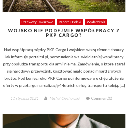
Przewozy Towarowe
Raport Z Polski
Wydarzenia
WOJSKO NIE PODEJMIE WSPÓŁPRACY Z
PKP CARGO?
Nad współpracą między PKP Cargo i wojskiem wiszą ciemne chmury.
Jak informuje portaltsl.pl, porozumienia ws. wieloletniej współpracy
przy obsłudze transportu dla armii nie ma. Zamówienie, o które starał
się narodowy przewoźnik, kosztować miało ponad miliard złotych
brutto. Pod koniec roku PKP Cargo poinformowało o chęci złożenia
oferty w przetargu na realizację 4-letnich usług transportu koleją, […]
Posted
Author
11 stycznia 2021
Michał Ciechowski
Comment(0)
on