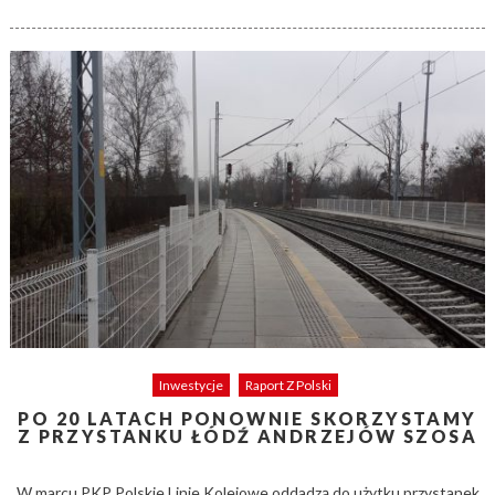
on
Inwestycje
Raport Z Polski
PO 20 LATACH PONOWNIE SKORZYSTAMY
Z PRZYSTANKU ŁÓDŹ ANDRZEJÓW SZOSA
W marcu PKP Polskie Linie Kolejowe oddadzą do użytku przystanek