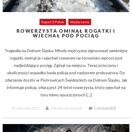
Raport Z Polski
Wydarzenia
ROWERZYSTA OMINĄŁ ROGATKI I
WJECHAŁ POD POCIĄG
Tragedia na Dolnym Śląsku. Młody mężczyzna zignorował zamknięte
rogatki, ominął je i wjechał rowerem na torowisko wprost pod
nadjeżdżający pociąg. Zginął na miejscu. Teraz przyczyny i
okoliczności wypadku bada policja pod nadzorem prokuratora. Do
zdarzenia doszło w Piotrowicach Świdnickich na Dolnym Śląsku. Jak
informuje policja, ofiarą jest 24-letni rowerzysta, który wjechał na
tory mimo opuszczonych […]
Posted
Author
10 stycznia 2021
Michał Ciechowski
Comment(0)
on