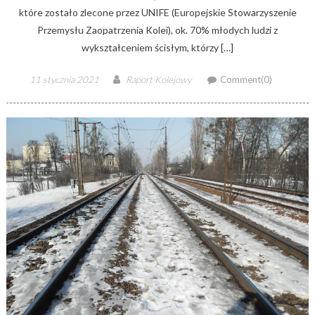
które zostało zlecone przez UNIFE (Europejskie Stowarzyszenie
Przemysłu Zaopatrzenia Kolei), ok. 70% młodych ludzi z
wykształceniem ścisłym, którzy […]
Posted
Author
11 stycznia 2021
Raport Kolejowy
Comment(0)
on