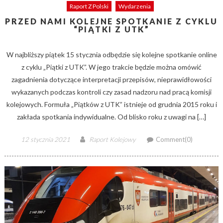
Raport Z Polski
Wydarzenia
PRZED NAMI KOLEJNE SPOTKANIE Z CYKLU
“PIĄTKI Z UTK”
W najbliższy piątek 15 stycznia odbędzie się kolejne spotkanie online
z cyklu „Piątki z UTK”. W jego trakcie będzie można omówić
zagadnienia dotyczące interpretacji przepisów, nieprawidłowości
wykazanych podczas kontroli czy zasad nadzoru nad pracą komisji
kolejowych. Formuła „Piątków z UTK” istnieje od grudnia 2015 roku i
zakłada spotkania indywidualne. Od blisko roku z uwagi na […]
Posted
Author
12 stycznia 2021
Raport Kolejowy
Comment(0)
on