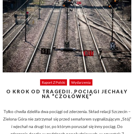
Raport Z Polski
Wydarzenia
O KROK OD TRAGEDII. POCIĄGI JECHAŁY
NA “CZOŁÓWKĘ”
Tylko chwila dzieliła dwa pociągi od zderzenia. Skład relacji Szczecin –
Zielona Góra nie zatrzymał się przed semaforem sygnalizującym „Stój”
i wjechał na drugi tor, po którym poruszał się inny pociąg. Do
zdarzenia doszło w godzinach popołudniowych, w czwartek 7