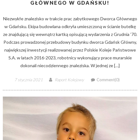
GŁÓWNEGO W GDAŃSKU!
Niezwykłe znalezisko w trakcie prac zabytkowego Dworca Głównego
w Gdańsku. Ekipa budowlana odkryła umieszczoną w ścianie butelkę
ze znajdującą się wewnątrz kartką opisującą wydarzenia z Grudnia ’70.
Podczas prowadzonej przebudowy budynku dworca Gdańsk Główny,
największej inwestycji realizowanej przez Polskie Koleje Państwowe
S.A. w latach 2016-2023, robotnicy wykonujący prace murarskie
dokonali niecodziennego znaleziska. W jednej ze […]
Posted
Author
7 stycznia 2021
Raport Kolejowy
Comment(0)
on