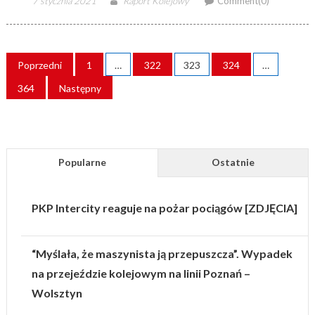
7 stycznia 2021
Raport Kolejowy
Comment(0)
on
STRONICOWANIE
Poprzedni
1
…
322
323
324
…
WPISÓW
364
Następny
Popularne
Ostatnie
PKP Intercity reaguje na pożar pociągów [ZDJĘCIA]
“Myślała, że maszynista ją przepuszcza”. Wypadek
na przejeździe kolejowym na linii Poznań –
Wolsztyn