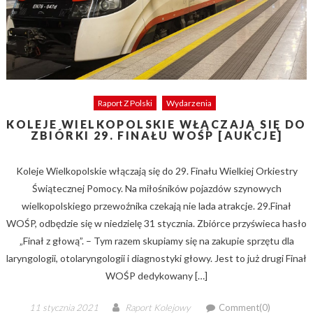
Raport Z Polski
Wydarzenia
KOLEJE WIELKOPOLSKIE WŁĄCZAJĄ SIĘ DO
ZBIÓRKI 29. FINAŁU WOŚP [AUKCJE]
Koleje Wielkopolskie włączają się do 29. Finału Wielkiej Orkiestry
Świątecznej Pomocy. Na miłośników pojazdów szynowych
wielkopolskiego przewoźnika czekają nie lada atrakcje. 29.Finał
WOŚP, odbędzie się w niedzielę 31 stycznia. Zbiórce przyświeca hasło
„Finał z głową”. – Tym razem skupiamy się na zakupie sprzętu dla
laryngologii, otolaryngologii i diagnostyki głowy. Jest to już drugi Finał
WOŚP dedykowany […]
Posted
Author
11 stycznia 2021
Raport Kolejowy
Comment(0)