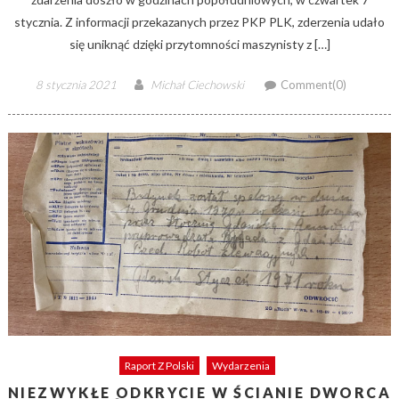
stycznia. Z informacji przekazanych przez PKP PLK, zderzenia udało
się uniknąć dzięki przytomności maszynisty z […]
Posted
Author
8 stycznia 2021
Michał Ciechowski
Comment(0)
on
Raport Z Polski
Wydarzenia
NIEZWYKŁE ODKRYCIE W ŚCIANIE DWORCA