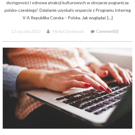
dostępności i odnowa atrakcji kulturowych w obszarze pogranicza
polsko-czeskiego”. Działanie uzyskało wsparcie z Programu Interreg
V-A Republika Czeska – Polska. Jak wyglądać […]
Posted
Author
12 stycznia 2021
Michał Ciechowski
Comment(0)
on