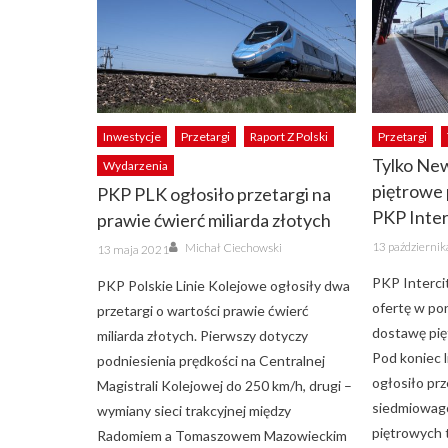
Inwestycje
Przetargi
Raport Z Polski
Przetargi
Tylko New
Wydarzenia
piętrowe 
PKP PLK ogłosiło przetargi na
PKP Inter
prawie ćwierć miliarda złotych
Posted
Author
Posted
13 październi
Michał Ciechowski
13 maja 2021
on
on
PKP Interci
PKP Polskie Linie Kolejowe ogłosiły dwa
ofertę w po
przetargi o wartości prawie ćwierć
dostawę pię
miliarda złotych. Pierwszy dotyczy
Pod koniec l
podniesienia prędkości na Centralnej
ogłosiło pr
Magistrali Kolejowej do 250 km/h, drugi –
siedmiowag
wymiany sieci trakcyjnej między
piętrowych t
Radomiem a Tomaszowem Mazowieckim