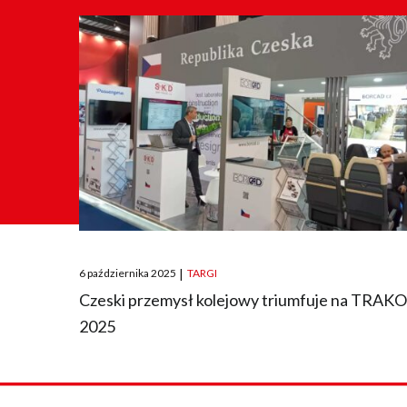
Posted
6 października 2025
|
TARGI
on
Czeski przemysł kolejowy triumfuje na TRAK
2025