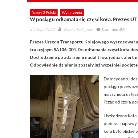
Raport Z Polski
Wydarzenia
W pociągu odłamała się część koła. Prezes 
Posted
Author
8 lutego 2021
Raport Kolejowy
Comment(0)
on
Prezes Urzędu Transportu Kolejowego wystosował al
trakcyjnym SA136-004. Do odłamania części koła doszło
Dochodzenie po zdarzeniu nadal trwa, jednak alert 
Odpowiednie działania zostały już wcześniej podjęt
Do incydentu dos
pociągu przewoźn
maszynista usłysz
licząc od czoła po
Uszkodzone koło 
podczas naprawy 
koła było bliskie