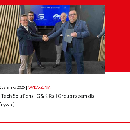
ted
aździernika 2025
|
WYDARZENIA
 Tech Solutions i G&K Rail Group razem dla
fryzacji