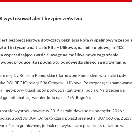
UTK wystosował alert bezpieczeństwa
ert bezpieczeństwa dotyczący pęknięcia koła w spalinowym zespol
 16 stycznia na trasie Piła – Ulikowo, na linii kolejowej nr 403.
ma wyprzedzająco zwrócić uwagę na możliwe nowe zagrożenie.
e wobec producenta i podmiotu odpowiedzialnego za utrzymanie.
zło między Reczem Pomorskim i Tarnowem Pomorskim w trakcie jazdy
ika POLREGIO relacji Piła Główna – Ulikowo. Po rozpoczęciu hamowani
ał nietypowy trzask spod podwozia i zatrzymał pociąg. Na trzeciej osi
ciągu odłamał się wieniec koła na ok. 1/6 długości.
zostało wyprodukowane w 2015 r. i zabudowane na początku 2016 r.
pojazdu SA136-004. Od tego czasu pojazd przejechał 307 063 km. Zużyc
 wartościom granicznym, jednak nie wykraczało poza limity ustalone w