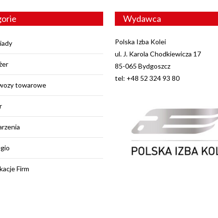
orie
Wydawca
Polska Izba Kolei
iady
ul. J. Karola Chodkiewicza 17
żer
85-065 Bydgoszcz
tel: +48 52 324 93 80
wozy towarowe
r
rzenia
egio
kacje Firm