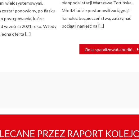
nieopodal stacji Warszawa Toruńska.
mi wielosystemowymi.
Młodzi ludzie postanowili zaciągnąć
n został ponowiony, po fiasku
hamulec bezpieczeństwa, zatrzymać
o postępowania, które
pociąg i nanieść na […]
 od września 2021 roku. Wtedy
jedna oferta […]
Zima sparaliżowała berlińską kolej S-Bahn
LECANE PRZEZ RAPORT KOLEJ