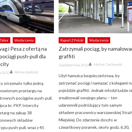
Tabor
Wydarzenia
Raport Z Polski
Wydarzenia
ag i Pesa z ofertą na
Zatrzymali pociąg, by namalowa
pociągi push-pull dla
graffiti
city
Author
Posted
Michał Ciechowski
6 października 2022
on
Author
Adrian Izydorek
ka 2023
Użył hamulca bezpieczeństwa, by
zatrzymać pociąg i namazać z kolegami n
ty otrzymało tylko jedną
pojeździe graffiti. Jednak młodzi ludzie n
nowionym przetargu na
zrealizowali swojego planu – ten
trowych pociągów push-pull.
udaremnili podróżujący tym samym
ipca br. PKP Intercity
składem pracownicy warszawskiej Straż
zetarg na zakup 38
Miejskiej. Do zdarzenia doszło w
onowych składów
czwartkowy poranek, około godz. 6.30,
ypu push-pull, wraz z 45