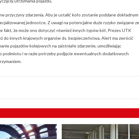
czącej utrzymania pojazdu.
ane przyczyny zdarzenia. Aby je ustalić koło zostanie poddane dokładnym
jalizowanej jednostce. Z uwagi na potencjalne duże ryzyko związane z
że fakt, że może ono dotyczyć również innych typów kół, Prezes UTK
ż do innych krajowych organów ds. bezpieczeństwa. Alert ma zwrócić
ie pojazdów kolejowych na zaistniałe zdarzenie, umożliwiając
go podmiotu i w razie potrzeby podjęcie ewentualnych dodatkowych
trzymaniem.