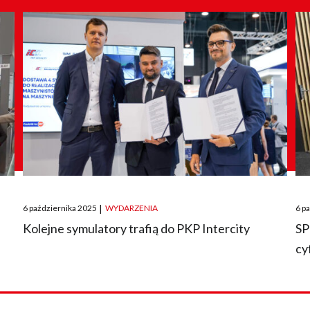
Posted
Pos
6 października 2025
|
WYDARZENIA
6 p
on
on
O
Kolejne symulatory trafią do PKP Intercity
SP
cy