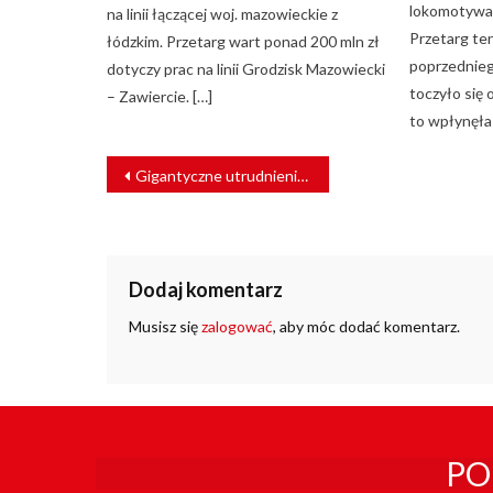
lokomotywa
na linii łączącej woj. mazowieckie z
Przetarg te
łódzkim. Przetarg wart ponad 200 mln zł
poprzednieg
dotyczy prac na linii Grodzisk Mazowiecki
toczyło się
– Zawiercie. […]
to wpłynęła 
NAWIGACJA
Gigantyczne utrudnienia na kolei
WPISU
Dodaj komentarz
Musisz się
zalogować
, aby móc dodać komentarz.
PO