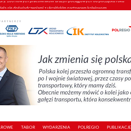
zielą się doświadczeniami z ukraińskim partnerem kolejowym
wej Bydgoszcz Fordon zakończona
zystkie Vectrony na 230 km/h
pociągi od PESA. Sześć nowoczesnych ELF-ów wyjedzie na tory w 202
y. 180 nowych pracowników drużyn pociągowych od początku roku
AROWE
TABOR
WYDARZENIA
POLREGIO
PUBLIKACJE