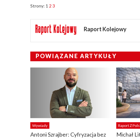
Strony:
1
2
3
Raport Kolejowy
POWIĄZANE ARTYKUŁY
Wywiady
Raport Z Pols
Antoni Szrajber: Cyfryzacja bez
Michał Li