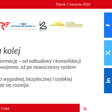
Piątek 7 sierpnia 2026
ionalnych
szkoły
 FIRM