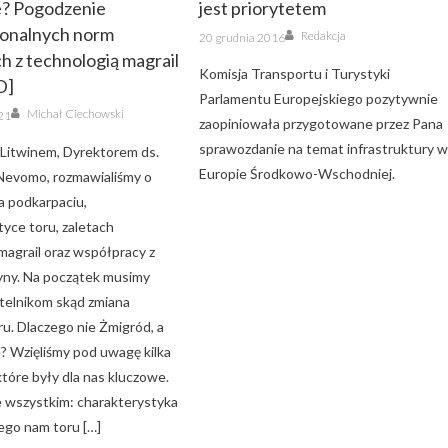
? Pogodzenie
jest priorytetem
onalnych norm
Author
Posted
Redakcja
20 grudnia 2016
on
h z technologią magrail
Komisja Transportu i Turystyki
D]
Parlamentu Europejskiego pozytywnie
Author
Michał Ciechowski
21
zaopiniowała przygotowane przez Pana
sprawozdanie na temat infrastruktury 
Litwinem, Dyrektorem ds.
Europie Środkowo-Wschodniej.
 Nevomo, rozmawialiśmy o
a podkarpaciu,
tyce toru, zaletach
magrail oraz współpracy z
ny. Na początek musimy
ytelnikom skąd zmiana
toru. Dlaczego nie Żmigród, a
? Wzięliśmy pod uwagę kilka
tóre były dla nas kluczowe.
e wszystkim: charakterystyka
go nam toru […]