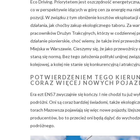
Eco Driving. Priorytetem jest oszczędność energetyczna, 
co w perspektywie idących w górę cen za energię ma nie
pozycji. W związku z tym obniżenie kosztów eksploatacji
działania, jak choćby zakup ekologicznego taboru. Za 
pracowników Drużyn Trakcyjnych, którzy w codziennej p
działanie pionierskie, choć wiemy, że także inni przewoź
Miejska w Warszawie. Cieszymy się, że jako przewoźnicy d
staną się normą. Bez tego założenia polityki unijnej zwi
kolejowej, a kolej nie stanie się konkurencyjną i atrakcy
POTWIERDZENIEM TEGO KIERUN
CORAZ WIĘCEJ NOWYCH POJAZ
Era ezt EN57 zwyczajnie się kończy. I nie chodzi tu już w
podróżni. Oni są coraz bardziej świadomi, także ekologi
torach Mazowsza pojawiają się więc nowe pojazdy, lżejsz
producentów, bo to przecież oni będą dążyć do wychodze
podróżnego.