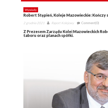
Wywiady
Robert Stępień, Koleje Mazowieckie: Kończy
Posted
Author
2 grudnia 2021
Raport Kolejowy
Comment(0)
on
Z Prezesem Zarządu Kolei Mazowieckich Robe
taboru oraz planach spółki.