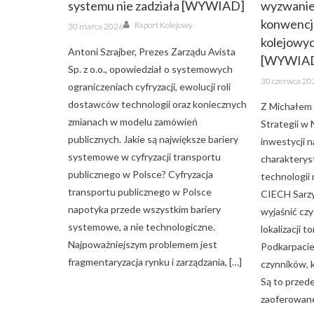
systemu nie zadziała [WYWIAD]
wyzwanie
Author
konwencj
Posted
Raport Kolejowy
30 marca 2026
on
kolejowyc
Antoni Szrajber, Prezes Zarządu Avista
[WYWIA
Sp. z o.o., opowiedział o systemowych
Posted
30 czerwca 20
ograniczeniach cyfryzacji, ewolucji roli
on
dostawców technologii oraz koniecznych
Z Michałem 
zmianach w modelu zamówień
Strategii w
publicznych. Jakie są największe bariery
inwestycji n
systemowe w cyfryzacji transportu
charakterys
publicznego w Polsce? Cyfryzacja
technologii 
transportu publicznego w Polsce
CIECH Sarzy
napotyka przede wszystkim bariery
wyjaśnić cz
systemowe, a nie technologiczne.
lokalizacji 
Najpoważniejszym problemem jest
Podkarpacie
fragmentaryzacja rynku i zarządzania, […]
czynników, k
Są to przed
zaoferowane