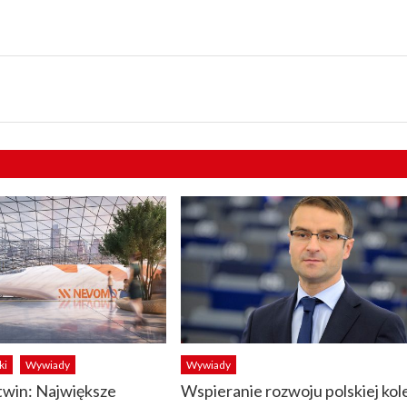
ki
Wywiady
Wywiady
twin: Największe
Wspieranie rozwoju polskiej kol