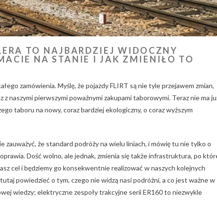
LERA TO NAJBARDZIEJ WIDOCZNY
MACIE NA STANIE I JAK ZMIENIŁO TO
całego zamówienia. Myślę, że pojazdy FLIRT są nie tyle przejawem zmian,
az z naszymi pierwszymi poważnymi zakupami taborowymi. Teraz nie ma ju
go taboru na nowy, coraz bardziej ekologiczny, o coraz wyższym
ie zauważyć, że standard podróży na wielu liniach, i mówię tu nie tylko o
oprawia. Dość wolno, ale jednak, zmienia się także infrastruktura, po któr
nasz cel i będziemy go konsekwentnie realizować w naszych kolejnych
utaj powiedzieć o tym, czego nie widzą nasi podróżni, a co jest ważne w
owej wiedzy; elektryczne zespoły trakcyjne serii ER160 to niezwykle