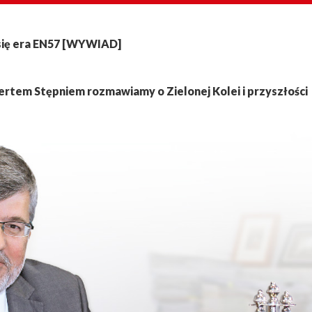
 się era EN57 [WYWIAD]
rtem Stępniem rozmawiamy o Zielonej Kolei i przyszłości