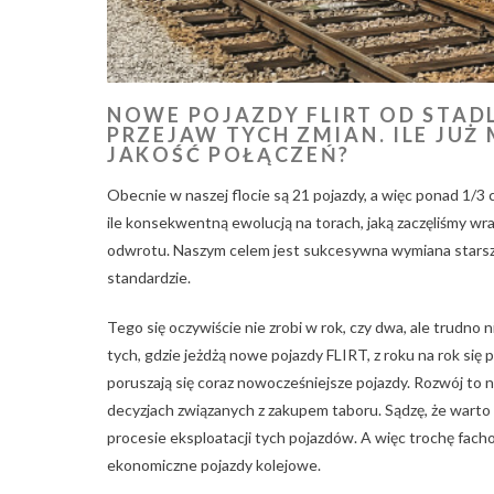
NOWE POJAZDY FLIRT OD STAD
PRZEJAW TYCH ZMIAN. ILE JUŻ 
JAKOŚĆ POŁĄCZEŃ?
Obecnie w naszej flocie są 21 pojazdy, a więc ponad 1/3 
ile konsekwentną ewolucją na torach, jaką zaczęliśmy wr
odwrotu. Naszym celem jest sukcesywna wymiana starsze
standardzie.
Tego się oczywiście nie zrobi w rok, czy dwa, ale trudno n
tych, gdzie jeżdżą nowe pojazdy FLIRT, z roku na rok się p
poruszają się coraz nowocześniejsze pojazdy. Rozwój to 
decyzjach związanych z zakupem taboru. Sądzę, że warto t
procesie eksploatacji tych pojazdów. A więc trochę fach
ekonomiczne pojazdy kolejowe.