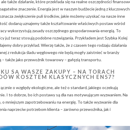
ale także działanie, które przekłada się na realne oszczędności finansow
bagatelne znaczenie. Energia jest w naszym budżecie jedną z kluczowych
 oznacza zwiększenie puli środków, jakie możemy uzyskać na nasze inne
wartość dodaną uznajemy także kształtowanie właściwych postaw wśród
racy wykorzystują zasady oszczędnego gospodarowania energią. To
nicy już teraz stosują podobne rozwiązania. Przykładem jest Szybka Kolej
ajemy dobry przykład. Wierzę także, że z czasem tego rodzaju działania
ązanej z redukcja śladu węglowego nie będą mogły zaistnieć w branży
jną – także jako przewoźnik towarowy – gałęzią transportu.
KU SĄ WASZE ZAKUPY – NA TORACH
DÓW KOSZTEM KLASYCZNYCH EN57?
yłącznie o względy ekologiczne, ale też o standard, jakiego oczekują
cznie. I to dobrze, bo ich postawy są dla nas motywującym wyzwaniem. Na
e, o mniejszym zapotrzebowaniu na energię. To także wyzwanie dla
nia naprzeciw potrzebom klienta – zarówno przewoźnika, jak i