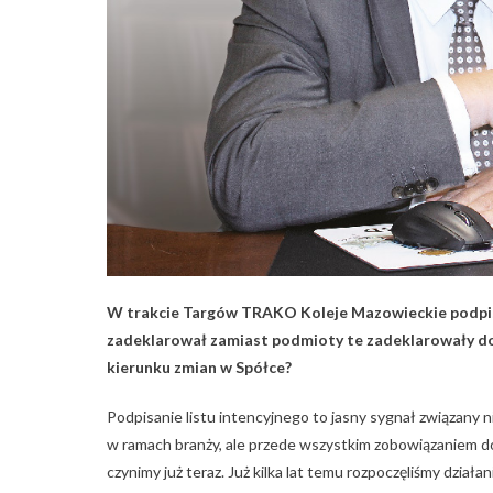
W trakcie Targów TRAKO Koleje Mazowieckie podpisa
zadeklarował zamiast podmioty te zadeklarowały doł
kierunku zmian w Spółce?
Podpisanie listu intencyjnego to jasny sygnał związany n
w ramach branży, ale przede wszystkim zobowiązaniem do
czynimy już teraz. Już kilka lat temu rozpoczęliśmy dział