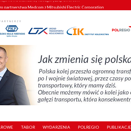
o partnerstwa Medcom z Mitsubishi Electric Corporation
tnerem „Lata na Dolnym Śląsku”. We Wrocławiu rusza weekend pełen reg
pomorskie znów szuka dostawcy nowych EZT
ach kolejowych w północnej Wielkopolsce. Łatwiejsze dojazdy do pracy i 
nuje nowe standardy kategoryzacji dworców
AROWE
TABOR
WYDARZENIA
POLREGIO
PUBLIKACJE