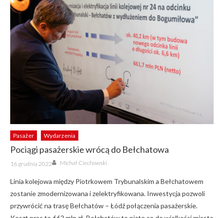
Pasażer
Wydarzenia
Pociągi pasażerskie wrócą do Bełchatowa
Author
Posted
Michał Ciechowski
16 grudnia 2022
on
Linia kolejowa między Piotrkowem Trybunalskim a Bełchatowem
zostanie zmodernizowana i zelektryfikowana. Inwestycja pozwoli
przywrócić na trasę Bełchatów – Łódź połączenia pasażerskie.
Koszt prac to 662 mln zł. Bełchatów to piąte co do wielkości miasto