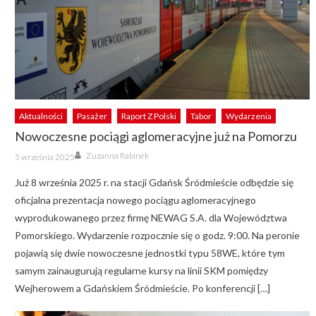
Aktualności
Pasażer
Raport Z Polski
Tabor
Wydarzenia
Nowoczesne pociągi aglomeracyjne już na Pomorzu
Author
Posted
Zuzanna Rabinek
5 września 2025
on
Już 8 września 2025 r. na stacji Gdańsk Śródmieście odbędzie się
oficjalna prezentacja nowego pociągu aglomeracyjnego
wyprodukowanego przez firmę NEWAG S.A. dla Województwa
Pomorskiego. Wydarzenie rozpocznie się o godz. 9:00. Na peronie
pojawią się dwie nowoczesne jednostki typu 58WE, które tym
samym zainaugurują regularne kursy na linii SKM pomiędzy
Wejherowem a Gdańskiem Śródmieście. Po konferencji […]