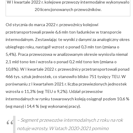
W I kwartale 2022 r. kolejowe przewozy intermodalne wykonywało
20 licencjonowanych przewoźników.
Od stycznia do marca 2022 r. przewoźnicy kolejowi
przetransportowali prawie 6,6 mln ton ładunków w transporcie
intermodalnym. Zestawiając te wyniki z danymi za analogiczny okres
ubiegłego roku, nastąpił wzrost o ponad 0,3 mln ton (zmiana o
5,4%). Praca przewozowa w analizowanym okresie wyniosła niemal
2,1 mld tono-km i wzrosła o ponad 0,2 mld tono-km (zmiana o
10,8%). W I kwartale 2022 r. przewoźnicy przetransportowali ponad
466 tys. sztuk jednostek, co stanowiło blisko 751 tysięcy TEU. W
porównaniu z I kwartałem 2021 r. liczba przewiezionych jednostek
wzrosła o 11,3% (wg TEU o 9,2%). Udział przewozów
intermodalnych w rynku towarowych koleją osiągnął poziom 10,6 %
(wg masy) i 14,4 % (wg wykonanej pracy).
– Segment przewozów intermodalnych z roku na rok
notuje wzrosty. W latach 2020-2021 pomimo