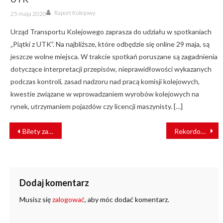
Author
Posted
Raport Kolejowy
25 maja 2020
on
Urząd Transportu Kolejowego zaprasza do udziału w spotkaniach
„Piątki z UTK”. Na najbliższe, które odbędzie się online 29 maja, są
jeszcze wolne miejsca. W trakcie spotkań poruszane są zagadnienia
dotyczące interpretacji przepisów, nieprawidłowości wykazanych
podczas kontroli, zasad nadzoru nad pracą komisji kolejowych,
kwestie związane w wprowadzaniem wyrobów kolejowych na
rynek, utrzymaniem pojazdów czy licencji maszynisty. […]
NAWIGACJA
Bilety za 9 euro – tańsza podróż i chaos na dworcach
Rekordowa frekwencja na pokładzie PKP Intercity
WPISU
Dodaj komentarz
Musisz się
zalogować
, aby móc dodać komentarz.