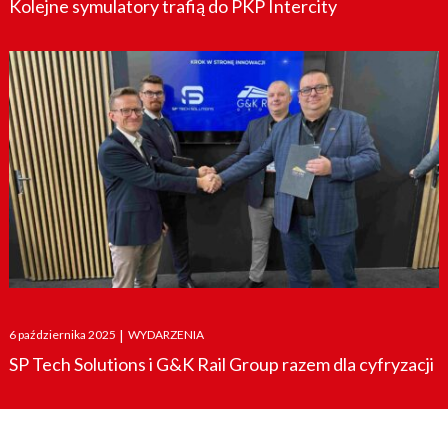
Kolejne symulatory trafią do PKP Intercity
Posted
6 października 2025
|
WYDARZENIA
on
SP Tech Solutions i G&K Rail Group razem dla cyfryzacji