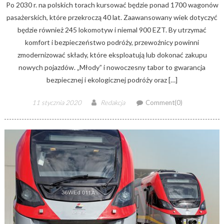
Po 2030 r. na polskich torach kursować będzie ponad 1700 wagonów
pasażerskich, które przekroczą 40 lat. Zaawansowany wiek dotyczyć
będzie również 245 lokomotyw i niemal 900 EZT. By utrzymać
komfort i bezpieczeństwo podróży, przewoźnicy powinni
zmodernizować składy, które eksploatują lub dokonać zakupu
nowych pojazdów. „Młody” i nowoczesny tabor to gwarancja
bezpiecznej i ekologicznej podróży oraz […]
Posted
Author
11 stycznia 2020
Redakcja
Comment(0)
on