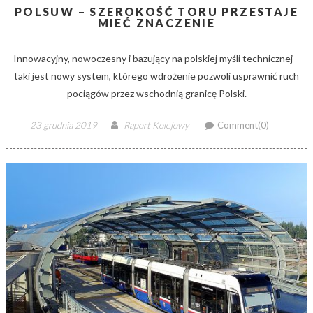
POLSUW – SZEROKOŚĆ TORU PRZESTAJE
MIEĆ ZNACZENIE
Innowacyjny, nowoczesny i bazujący na polskiej myśli technicznej –
taki jest nowy system, którego wdrożenie pozwoli usprawnić ruch
pociągów przez wschodnią granicę Polski.
Posted
Author
23 grudnia 2019
Raport Kolejowy
Comment(0)
on