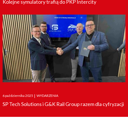
Kolejne symulatory trafią do PKP Intercity
Posted
6 października 2025
|
WYDARZENIA
on
SP Tech Solutions i G&K Rail Group razem dla cyfryzacji