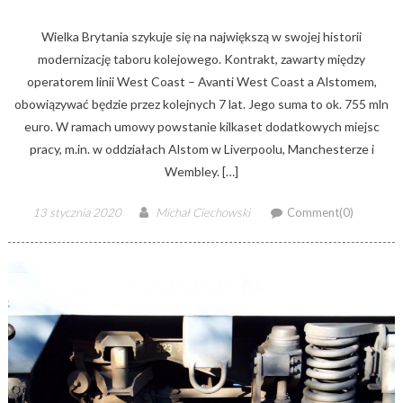
Wielka Brytania szykuje się na największą w swojej historii
modernizację taboru kolejowego. Kontrakt, zawarty między
operatorem linii West Coast – Avanti West Coast a Alstomem,
obowiązywać będzie przez kolejnych 7 lat. Jego suma to ok. 755 mln
euro. W ramach umowy powstanie kilkaset dodatkowych miejsc
pracy, m.in. w oddziałach Alstom w Liverpoolu, Manchesterze i
Wembley. […]
Posted
Author
13 stycznia 2020
Michał Ciechowski
Comment(0)
on