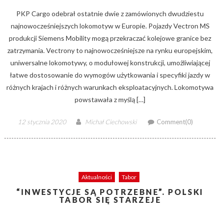
PKP Cargo odebrał ostatnie dwie z zamówionych dwudziestu
najnowocześniejszych lokomotyw w Europie. Pojazdy Vectron MS
produkcji Siemens Mobility mogą przekraczać kolejowe granice bez
zatrzymania. Vectrony to najnowocześniejsze na rynku europejskim,
uniwersalne lokomotywy, o modułowej konstrukcji, umożliwiającej
łatwe dostosowanie do wymogów użytkowania i specyfiki jazdy w
różnych krajach i różnych warunkach eksploatacyjnych. Lokomotywa
powstawała z myślą […]
Posted
Author
12 stycznia 2020
Michał Ciechowski
Comment(0)
on
Aktualności
Tabor
“INWESTYCJE SĄ POTRZEBNE”. POLSKI
TABOR SIĘ STARZEJE