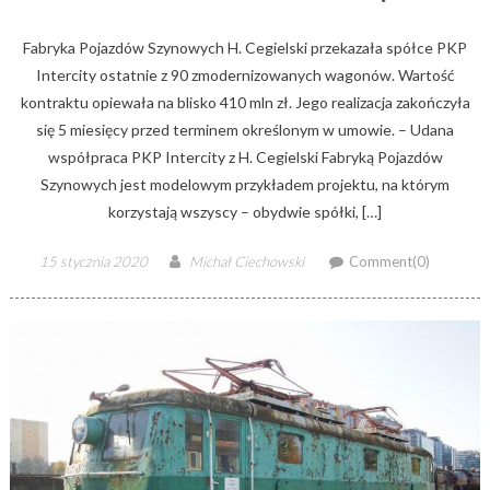
Fabryka Pojazdów Szynowych H. Cegielski przekazała spółce PKP
Intercity ostatnie z 90 zmodernizowanych wagonów. Wartość
kontraktu opiewała na blisko 410 mln zł. Jego realizacja zakończyła
się 5 miesięcy przed terminem określonym w umowie. – Udana
współpraca PKP Intercity z H. Cegielski Fabryką Pojazdów
Szynowych jest modelowym przykładem projektu, na którym
korzystają wszyscy – obydwie spółki, […]
Posted
Author
15 stycznia 2020
Michał Ciechowski
Comment(0)
on