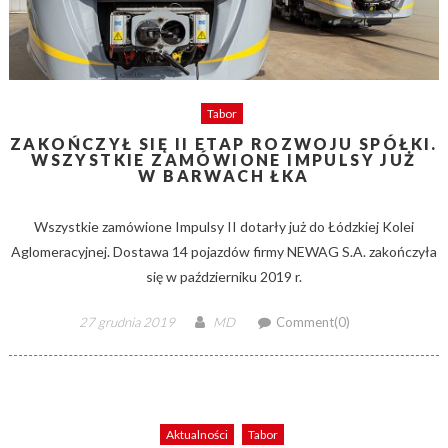
Tabor
ZAKOŃCZYŁ SIĘ II ETAP ROZWOJU SPÓŁKI.
WSZYSTKIE ZAMÓWIONE IMPULSY JUŻ
W BARWACH ŁKA
Wszystkie zamówione Impulsy II dotarły już do Łódzkiej Kolei
Aglomeracyjnej. Dostawa 14 pojazdów firmy NEWAG S.A. zakończyła
się w październiku 2019 r.
Posted
Author
27 grudnia 2019
MD
Comment(0)
on
Aktualności
Tabor