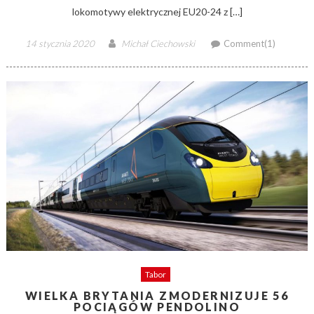
lokomotywy elektrycznej EU20-24 z […]
Posted
Author
14 stycznia 2020
Michał Ciechowski
Comment(1)
on
Tabor
WIELKA BRYTANIA ZMODERNIZUJE 56
POCIĄGÓW PENDOLINO