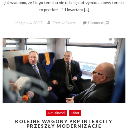
już wiadomo, że i tego terminu nie uda się dotrzymać, a nowy termin
to przełom I i II kwartału […]
Posted
Author
17 stycznia 2020
Tomasz Mokos
Comment(0)
on
Aktualności
Tabor
KOLEJNE WAGONY PKP INTERCITY
PRZESZŁY MODERNIZACJĘ