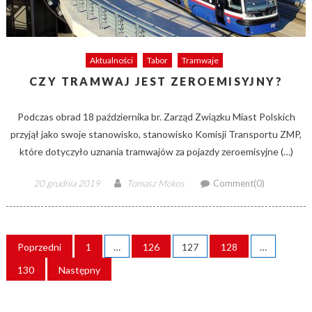
Aktualności
Tabor
Tramwaje
CZY TRAMWAJ JEST ZEROEMISYJNY?
Podczas obrad 18 października br. Zarząd Związku Miast Polskich
przyjął jako swoje stanowisko, stanowisko Komisji Transportu ZMP,
które dotyczyło uznania tramwajów za pojazdy zeroemisyjne (…)
Posted
Author
20 grudnia 2019
Tomasz Mokos
Comment(0)
on
STRONICOWANIE
Poprzedni
1
…
126
127
128
…
WPISÓW
130
Następny