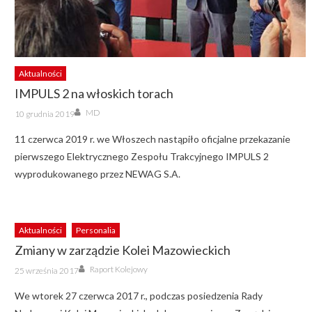
Aktualności
IMPULS 2 na włoskich torach
Author
Posted
MD
10 grudnia 2019
on
11 czerwca 2019 r. we Włoszech nastąpiło oficjalne przekazanie
pierwszego Elektrycznego Zespołu Trakcyjnego IMPULS 2
wyprodukowanego przez NEWAG S.A.
Aktualności
Personalia
Zmiany w zarządzie Kolei Mazowieckich
Author
Posted
Raport Kolejowy
25 września 2017
on
We wtorek 27 czerwca 2017 r., podczas posiedzenia Rady