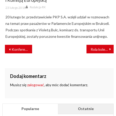
i Komisją Europejską
Author
Posted
Redakcja RK
23 lutego 2018
on
20 lutego br. przedstawiciele PKP S.A. wzięli udział w rozmowach
na temat praw pasażerów w Parlamencie Europejskim w Brukseli.
Podczas spotkania z Violetą Bulc, komisarz ds. transportu Unii
Europejskiej, zostały poruszone kwestie finansowania unijnego.
NAWIGACJA
Konferencja Rozwój Polskiej Infrastruktury Kolejowej – o inwestycjach i ich skutkach
Rola kolei regionalnych w systemie transportowym kraju
WPISU
Dodaj komentarz
Musisz się
zalogować
, aby móc dodać komentarz.
Popularne
Ostatnie