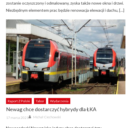
zostanie oczyszczony i odmalowany, zyska także nowe okna i drzwi.
Niezbędnym elementem prac będzie renowacja elewacji i dachu, […]
Raport Z Polski
Tabor
Wydarzenia
Newag chce dostarczyć hybrydy dla ŁKA
Author
Posted
Michał Ciechowski
17 marca 2021
on
Nowosądecki Newag jako jedyny chce dostarczyć trzy