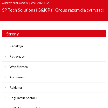
Posted
6 października 2025
|
WYDARZENIA
on
SP Tech Solutions i G&K Rail Group razem dla cyfryzacji
Strony
Redakcja
Patronaty
Współpraca
Archiwum
Reklama
Regulamin portalu