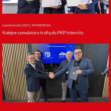
Posted
6 października 2025
|
WYDARZENIA
on
Kolejne symulatory trafią do PKP Intercity