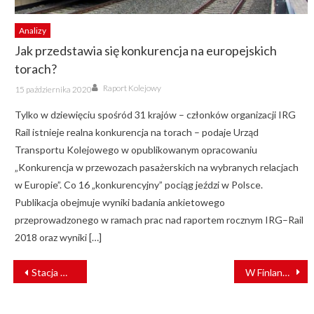
Analizy
Jak przedstawia się konkurencja na europejskich
torach?
Author
Posted
Raport Kolejowy
15 października 2020
on
Tylko w dziewięciu spośród 31 krajów – członków organizacji IRG
Rail istnieje realna konkurencja na torach – podaje Urząd
Transportu Kolejowego w opublikowanym opracowaniu
„Konkurencja w przewozach pasażerskich na wybranych relacjach
w Europie”. Co 16 „konkurencyjny” pociąg jeździ w Polsce.
Publikacja obejmuje wyniki badania ankietowego
przeprowadzonego w ramach prac nad raportem rocznym IRG–Rail
2018 oraz wyniki […]
NAWIGACJA
Stacja Warszawa Zachodnia z nadzorem [WIZUALIZACJE]
W Finlandii trwają testy tramwaju ForCity Smart Artic [ZDJĘCIA]
WPISU