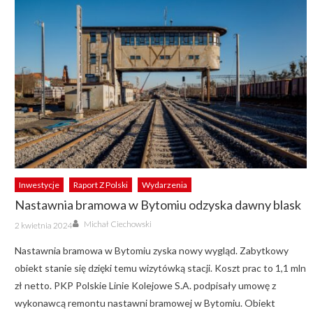
Inwestycje
Raport Z Polski
Wydarzenia
Nastawnia bramowa w Bytomiu odzyska dawny blask
Author
Posted
Michał Ciechowski
2 kwietnia 2024
on
Nastawnia bramowa w Bytomiu zyska nowy wygląd. Zabytkowy
obiekt stanie się dzięki temu wizytówką stacji. Koszt prac to 1,1 mln
zł netto. PKP Polskie Linie Kolejowe S.A. podpisały umowę z
wykonawcą remontu nastawni bramowej w Bytomiu. Obiekt