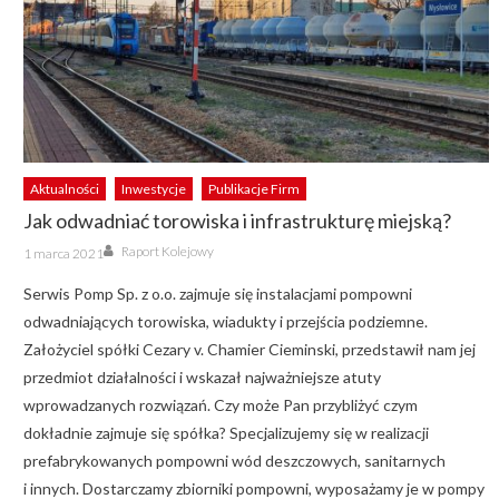
Aktualności
Inwestycje
Publikacje Firm
Jak odwadniać torowiska i infrastrukturę miejską?
Author
Posted
Raport Kolejowy
1 marca 2021
on
Serwis Pomp Sp. z o.o. zajmuje się instalacjami pompowni
odwadniających torowiska, wiadukty i przejścia podziemne.
Założyciel spółki Cezary v. Chamier Cieminski, przedstawił nam jej
przedmiot działalności i wskazał najważniejsze atuty
wprowadzanych rozwiązań. Czy może Pan przybliżyć czym
dokładnie zajmuje się spółka? Specjalizujemy się w realizacji
prefabrykowanych pompowni wód deszczowych, sanitarnych
i innych. Dostarczamy zbiorniki pompowni, wyposażamy je w pompy