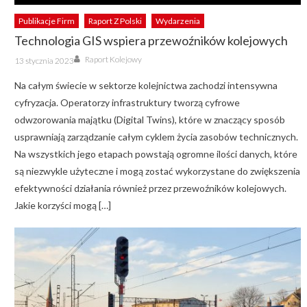
Publikacje Firm
Raport Z Polski
Wydarzenia
Technologia GIS wspiera przewoźników kolejowych
Author
Posted
Raport Kolejowy
13 stycznia 2023
on
Na całym świecie w sektorze kolejnictwa zachodzi intensywna
cyfryzacja. Operatorzy infrastruktury tworzą cyfrowe
odwzorowania majątku (Digital Twins), które w znaczący sposób
usprawniają zarządzanie całym cyklem życia zasobów technicznych.
Na wszystkich jego etapach powstają ogromne ilości danych, które
są niezwykle użyteczne i mogą zostać wykorzystane do zwiększenia
efektywności działania również przez przewoźników kolejowych.
Jakie korzyści mogą […]