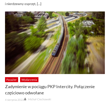
i nierdzewny osprzęt, […]
Pasażer
Wydarzenia
Zadymienie w pociągu PKP Intercity. Połączenie
częściowo odwołane
Author
Posted
Michał Ciechowski
4 sierpnia 2022
on