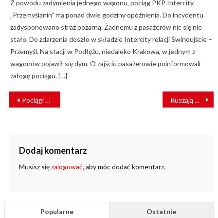
Z powodu zadymienia jednego wagonu, pociąg PKP Intercity
„Przemyślanin” ma ponad dwie godziny opóźnienia. Do incydentu
zadysponowano straż pożarną. Żadnemu z pasażerów nic się nie
stało. Do zdarzenia doszło w składzie Intercity relacji Świnoujście –
Przemyśl. Na stacji w Podłężu, niedaleko Krakowa, w jednym z
wagonów pojawił się dym. O zajściu pasażerowie poinformowali
załogę pociągu, […]
NAWIGACJA
Pociągi nie pojadą do Koronowa?
Ruszają Międzynarodowe Targi Kolejowe TRAKO 2021 [PLAN WYDARZEŃ]
WPISU
Dodaj komentarz
Musisz się
zalogować
, aby móc dodać komentarz.
Popularne
Ostatnie