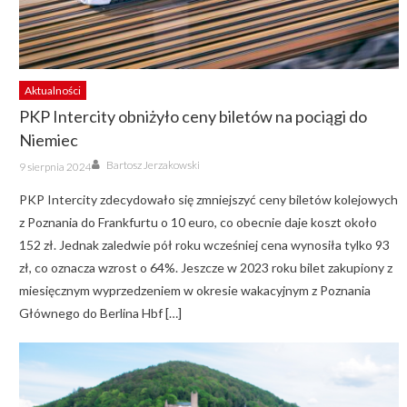
Aktualności
PKP Intercity obniżyło ceny biletów na pociągi do
Niemiec
Author
Posted
Bartosz Jerzakowski
9 sierpnia 2024
on
PKP Intercity zdecydowało się zmniejszyć ceny biletów kolejowych
z Poznania do Frankfurtu o 10 euro, co obecnie daje koszt około
152 zł. Jednak zaledwie pół roku wcześniej cena wynosiła tylko 93
zł, co oznacza wzrost o 64%. Jeszcze w 2023 roku bilet zakupiony z
miesięcznym wyprzedzeniem w okresie wakacyjnym z Poznania
Głównego do Berlina Hbf […]