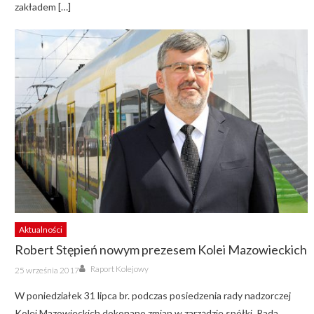
zakładem […]
Aktualności
Robert Stępień nowym prezesem Kolei Mazowieckich
Author
Posted
Raport Kolejowy
25 września 2017
on
W poniedziałek 31 lipca br. podczas posiedzenia rady nadzorczej
Kolei Mazowieckich dokonano zmian w zarządzie spółki. Rada