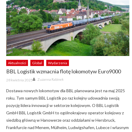
Aktualności
Global
Wydarzenia
BBL Logistik wzmacnia flotę lokomotyw Euro9000
Author
Posted
Zuzanna Rabinek
28 kwietnia 2025
on
Dostawa nowych lokomotyw dla BBL planowana jest na maj 2025
roku. Tym samym BBL Logistik po raz kolejny udowadnia swoją
pozycję lidera innowacji w sektorze kolejowym. O BBL Logistik
GmbH BBL Logistik GmbH to ogólnokrajowy operator kolejowy z
siedzibą główną w Hanowerze oraz oddziałami w Hersbruck,
Frankfurcie nad Menem, Mülheim, Ludwigshafen, Lubece i własnym