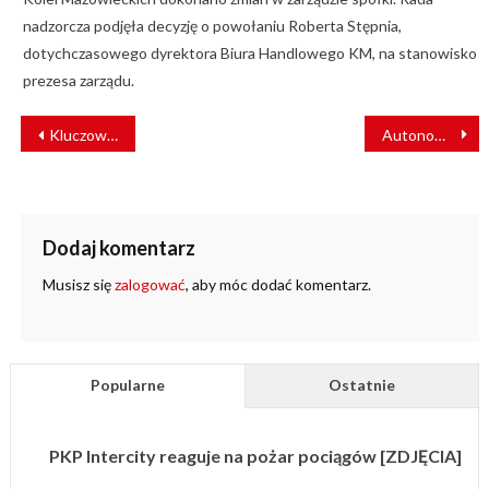
nadzorcza podjęła decyzję o powołaniu Roberta Stępnia,
dotychczasowego dyrektora Biura Handlowego KM, na stanowisko
prezesa zarządu.
NAWIGACJA
Kluczowe wnioski w zakresie skutecznego monitorowania bezpieczeństwa systemów IT/OT
Autonomiczne pojazdy kolejowe – perspektywa zastosowania
WPISU
Dodaj komentarz
Musisz się
zalogować
, aby móc dodać komentarz.
Popularne
Ostatnie
PKP Intercity reaguje na pożar pociągów [ZDJĘCIA]