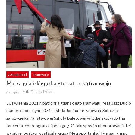
Aktualności
Tramwaje
Matka gdańskiego baletu patronką tramwaju
Author
Posted
Tomasz Mokos
4 maja 2021
on
30 kwietnia 2021 r. patronką gdańskiego tramwaju Pesa Jazz Duo o
numerze bocznym 1074 została Janina Jarzynówna-Sobczak –
założycielka Państwowej Szkoły Baletowej w Gdańsku, wybitna
tancerka, choreografka i pedagog. O taki sposób uhonorowania tej
wybitnej postaci wystąpiła grupa Metropolitanka. Tym samym po