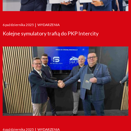
Posted
6 października 2025
|
WYDARZENIA
on
Kolejne symulatory trafią do PKP Intercity
Posted
6 października 2025
|
WYDARZENIA