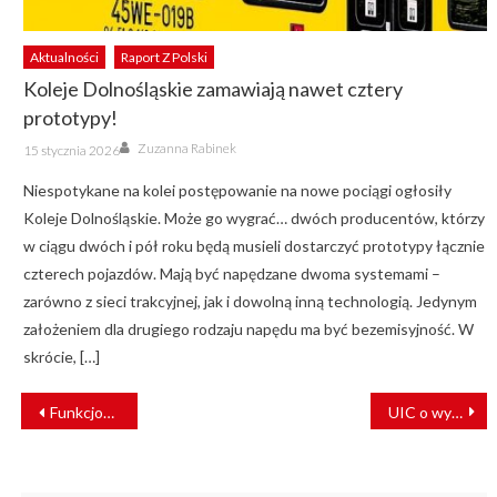
Aktualności
Raport Z Polski
Koleje Dolnośląskie zamawiają nawet cztery
prototypy!
Author
Posted
Zuzanna Rabinek
15 stycznia 2026
on
Niespotykane na kolei postępowanie na nowe pociągi ogłosiły
Koleje Dolnośląskie. Może go wygrać… dwóch producentów, którzy
w ciągu dwóch i pół roku będą musieli dostarczyć prototypy łącznie
czterech pojazdów. Mają być napędzane dwoma systemami –
zarówno z sieci trakcyjnej, jak i dowolną inną technologią. Jedynym
założeniem dla drugiego rodzaju napędu ma być bezemisyjność. W
skrócie, […]
NAWIGACJA
Funkcjonariusze SOK wspierają Straż Graniczną w walce z nielegalną migracją
UIC o wyzwaniach stojących przed kolejami w Ameryce Północnej
WPISU