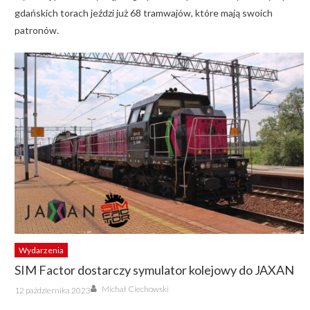
gdańskich torach jeździ już 68 tramwajów, które mają swoich
patronów.
Wydarzenia
SIM Factor dostarczy symulator kolejowy do JAXAN
Author
Posted
Michał Ciechowski
12 października 2023
on