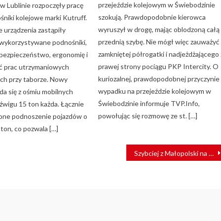
przejeździe kolejowym w Świebodzinie
Lublinie rozpoczęły pracę
szokują. Prawdopodobnie kierowca
niki kolejowe marki Kutruff.
wyruszył w drogę, mając oblodzoną całą
urządzenia zastąpiły
przednią szybę. Nie mógł więc zauważyć
wykorzystywane podnośniki,
zamkniętej półrogatki i nadjeżdżającego 
 bezpieczeństwo, ergonomię i
prawej strony pociągu PKP Intercity. O
ć prac utrzymaniowych
kuriozalnej, prawdopodobnej przyczynie
h przy taborze. Nowy
wypadku na przejeździe kolejowym w
da się z ośmiu mobilnych
Świebodzinie informuje TVP.Info,
źwigu 15 ton każda. Łącznie
powołując się rozmowę ze st. […]
 one podnoszenie pojazdów o
ton, co pozwala […]
Szybciej z Małopolski na Śląsk. PKP PLK rozpoczyna przebudowę