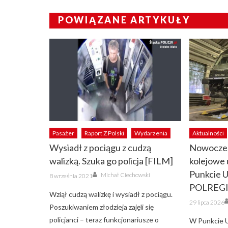
POWIĄZANE ARTYKUŁY
Pasażer
Raport Z Polski
Wydarzenia
Aktualności
Wysiadł z pociągu z cudzą
Nowoczes
walizką. Szuka go policja [FILM]
kolejowe 
Author
Punkcie 
Posted
Michał Ciechowski
8 września 2021
on
POLREGIO
Wziął cudzą walizkę i wysiadł z pociągu.
Posted
29 lipca 2026
on
Poszukiwaniem złodzieja zajęli się
policjanci – teraz funkcjonariusze o
W Punkcie 