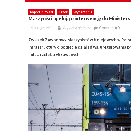
Raport Z Polski
Tabor
Wydarzenia
Maszyniści apelują o interwencję do Minister
Posted
Author
10 lutego 2021
Raport Kolejowy
Comment(0)
on
Związek Zawodowy Maszynistów Kolejowych w Polsce 
Infrastruktury o podjęcie działań ws. uregulowania
liniach zelektryfikowanych.