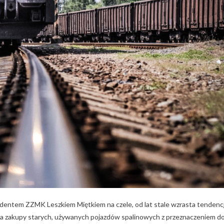
ydentem ZZMK Leszkiem Miętkiem na czele, od lat stale wzrasta tendenc
ą, a zakupy starych, używanych pojazdów spalinowych z przeznaczeniem d