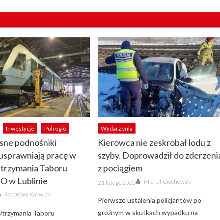
Inwestycje
Polregio
Wydarzenia
ne podnośniki
Kierowca nie zeskrobał lodu z
usprawniają pracę w
szyby. Doprowadził do zderzeni
Utrzymania Taboru
z pociągiem
 w Lublinie
Author
Posted
Michał Ciechowski
21 lutego 2025
on
Author
Radosław Karwicki
Pierwsze ustalenia policjantów po
groźnym w skutkach wypadku na
Utrzymania Taboru