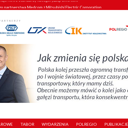
o partnerstwa Medcom z Mitsubishi Electric Corporation
tnerem „Lata na Dolnym Śląsku”. We Wrocławiu rusza weekend pełen reg
pomorskie znów szuka dostawcy nowych EZT
ach kolejowych w północnej Wielkopolsce. Łatwiejsze dojazdy do pracy i 
nuje nowe standardy kategoryzacji dworców
AROWE
TABOR
WYDARZENIA
POLREGIO
PUBLIKACJE