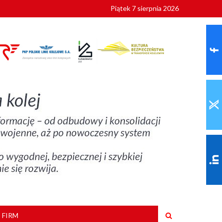
Piątek 7 sierpnia 2026
ionalnych
szkoły
 FIRM