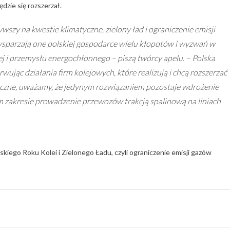
dzie się rozszerzał.
wszy na kwestie klimatyczne, zielony ład i ograniczenie emisji
zysparzają one polskiej gospodarce wielu kłopotów i wyzwań w
j i przemysłu energochłonnego – piszą twórcy apelu. – Polska
rwując działania firm kolejowych, które realizują i chcą rozszerzać
tyczne, uważamy, że jedynym rozwiązaniem pozostaje wdrożenie
 zakresie prowadzenie przewozów trakcją spalinową na liniach
skiego Roku Kolei i Zielonego Ładu, czyli ograniczenie emisji gazów