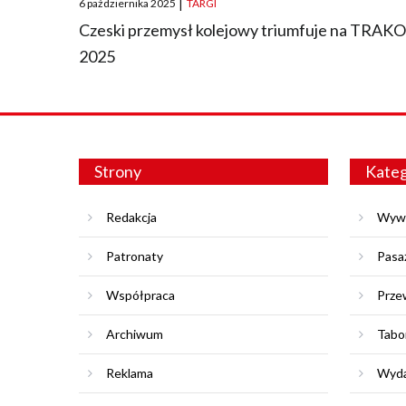
6 października 2025
|
TARGI
on
Czeski przemysł kolejowy triumfuje na TRAK
2025
Strony
Kateg
Redakcja
Wyw
Patronaty
Pasa
Współpraca
Prze
Archiwum
Tabo
Reklama
Wyda