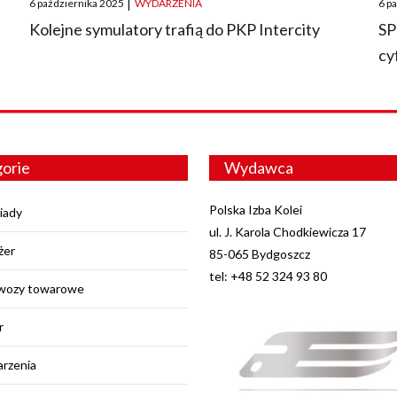
6 października 2025
|
WYDARZENIA
6 p
on
on
O
Kolejne symulatory trafią do PKP Intercity
SP
cy
orie
Wydawca
Polska Izba Kolei
iady
ul. J. Karola Chodkiewicza 17
żer
85-065 Bydgoszcz
tel: +48 52 324 93 80
wozy towarowe
r
rzenia