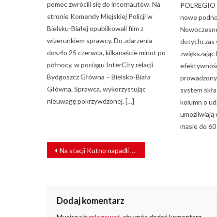
pomoc zwrócili się do internautów. Na
POLREGIO w 
stronie Komendy Miejskiej Policji w
nowe podnoś
Bielsku-Białej opublikowali film z
Nowoczesne 
wizerunkiem sprawcy. Do zdarzenia
dotychczas 
doszło 25 czerwca, kilkanaście minut po
zwiększając
północy, w pociągu InterCity relacji
efektywnoś
Bydgoszcz Główna – Bielsko-Biała
prowadzonyc
Główna. Sprawca, wykorzystując
system skła
nieuwagę pokrzywdzonej, […]
kolumn o ud
umożliwiają
masie do 60 
NAWIGACJA
Na stacji Kutno napadli na mężczyznę. Zatrzymał ich patrol SOK
WPISU
Dodaj komentarz
Musisz się
zalogować
, aby móc dodać komentarz.