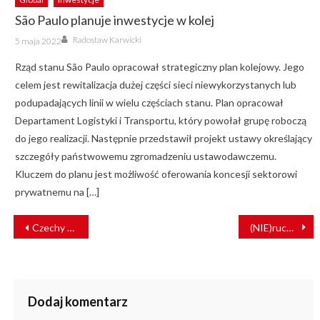
São Paulo planuje inwestycje w kolej
Author
Posted
Radosław Karwicki
5 maja 2022
on
Rząd stanu São Paulo opracował strategiczny plan kolejowy. Jego
celem jest rewitalizacja dużej części sieci niewykorzystanych lub
podupadających linii w wielu częściach stanu. Plan opracował
Departament Logistyki i Transportu, który powołał grupę roboczą
do jego realizacji. Następnie przedstawił projekt ustawy określający
szczegóły państwowemu zgromadzeniu ustawodawczemu.
Kluczem do planu jest możliwość oferowania koncesji sektorowi
prywatnemu na […]
NAWIGACJA
Czechy wyłączą systemy klasy B na rzecz ETCS
(NIE)ruchome schody na dworcu Toruń Główny
WPISU
Dodaj komentarz