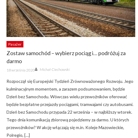
Pasażer
Zostaw samochód – wybierz pociąg i… podróżuj za
darmo
Author
Posted
Michał Ciechowski
18 września 2020
on
Rozpoczął się Europejski Tydzień Zrównoważonego Rozwoju. Jego
kulminacyjnym momentem, a zarazem podsumowaniem, będzie
Dzień bez Samochodu. Wówczas wielu przewoźników oferować
będzie bezpłatne przejazdy pociągami, tramwajami czy autobusami.
Dzień bez Samochodu przypada 22 września – w najbliższy wtorek.
Tego dnia komunikacją zbiorową pojedziemy za darmo. U których
przewoźników? W akcję włączają się m.in. Koleje Mazowieckie,
Polregio, […]