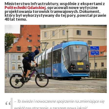
Ministerstwo Infrastruktury, wspólnie z ekspertami z
Politechniki Gdańskiej
, opracowali nowe wytyczne
projektowania torowisk tramwajowych. Dokument,
który był wykorzystywany do tej pory, powstał prawie
40 lat temu.
– To świeże i nowoczesne spojrzenie na zmieniające się
wokół nas otoczenie, a zarazem nowa jakość