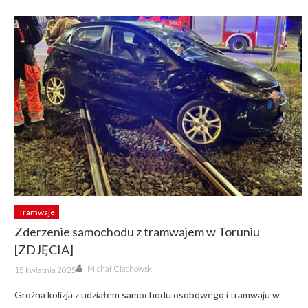
Tramwaje
Zderzenie samochodu z tramwajem w Toruniu
[ZDJĘCIA]
Author
Posted
Michał Ciechowski
15 kwietnia 2025
on
Groźna kolizja z udziałem samochodu osobowego i tramwaju w