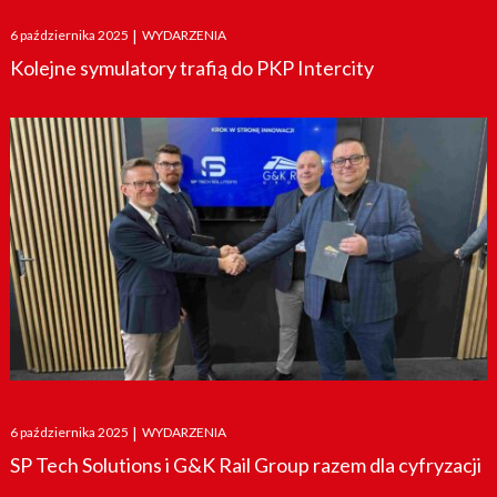
Posted
6 października 2025
|
WYDARZENIA
on
Kolejne symulatory trafią do PKP Intercity
Posted
6 października 2025
|
WYDARZENIA
on
SP Tech Solutions i G&K Rail Group razem dla cyfryzacji