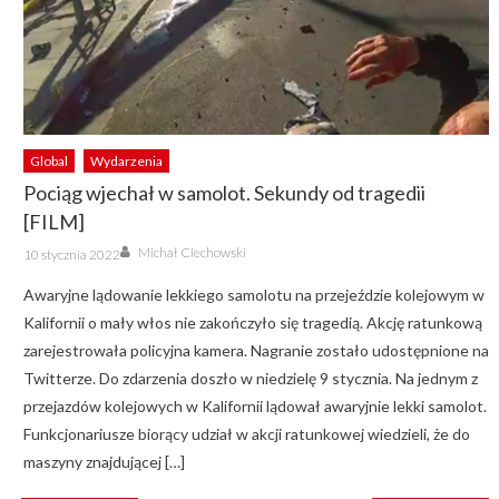
Global
Wydarzenia
Pociąg wjechał w samolot. Sekundy od tragedii
[FILM]
Author
Posted
Michał Ciechowski
10 stycznia 2022
on
Awaryjne lądowanie lekkiego samolotu na przejeździe kolejowym w
Kalifornii o mały włos nie zakończyło się tragedią. Akcję ratunkową
zarejestrowała policyjna kamera. Nagranie zostało udostępnione na
Twitterze. Do zdarzenia doszło w niedzielę 9 stycznia. Na jednym z
przejazdów kolejowych w Kalifornii lądował awaryjnie lekki samolot.
Funkcjonariusze biorący udział w akcji ratunkowej wiedzieli, że do
maszyny znajdującej […]