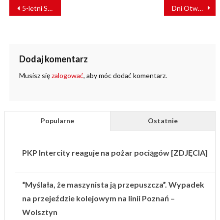
NAWIGACJA
5-letni Sudańczyk sam podróżował pociągiem
Dni Otwarte Funduszy Europejskich z Kolejami Mazowieckimi
WPISU
Dodaj komentarz
Musisz się
zalogować
, aby móc dodać komentarz.
Popularne
Ostatnie
PKP Intercity reaguje na pożar pociągów [ZDJĘCIA]
“Myślała, że maszynista ją przepuszcza”. Wypadek
na przejeździe kolejowym na linii Poznań –
Wolsztyn