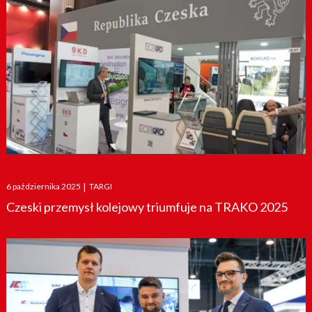
Posted
6 października 2025
|
TARGI
on
Czeski przemysł kolejowy triumfuje na TRAKO 2025