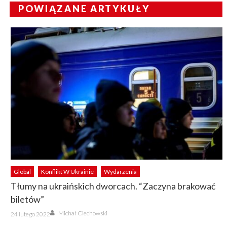
POWIĄZANE ARTYKUŁY
Global
Konflikt W Ukrainie
Wydarzenia
Tłumy na ukraińskich dworcach. “Zaczyna brakować
biletów”
Author
Posted
Michał Ciechowski
24 lutego 2022
on