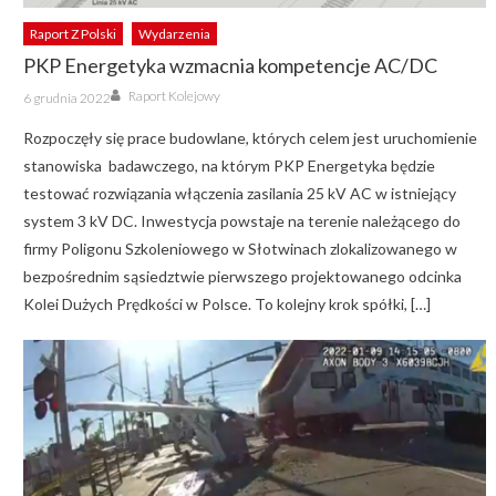
Raport Z Polski
Wydarzenia
PKP Energetyka wzmacnia kompetencje AC/DC
Author
Posted
Raport Kolejowy
6 grudnia 2022
on
Rozpoczęły się prace budowlane, których celem jest uruchomienie
stanowiska badawczego, na którym PKP Energetyka będzie
testować rozwiązania włączenia zasilania 25 kV AC w istniejący
system 3 kV DC. Inwestycja powstaje na terenie należącego do
firmy Poligonu Szkoleniowego w Słotwinach zlokalizowanego w
bezpośrednim sąsiedztwie pierwszego projektowanego odcinka
Kolei Dużych Prędkości w Polsce. To kolejny krok spółki, […]