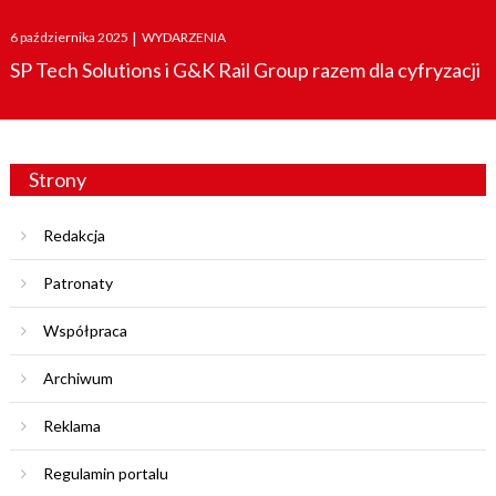
Posted
6 października 2025
|
WYDARZENIA
on
SP Tech Solutions i G&K Rail Group razem dla cyfryzacji
Strony
Redakcja
Patronaty
Współpraca
Archiwum
Reklama
Regulamin portalu