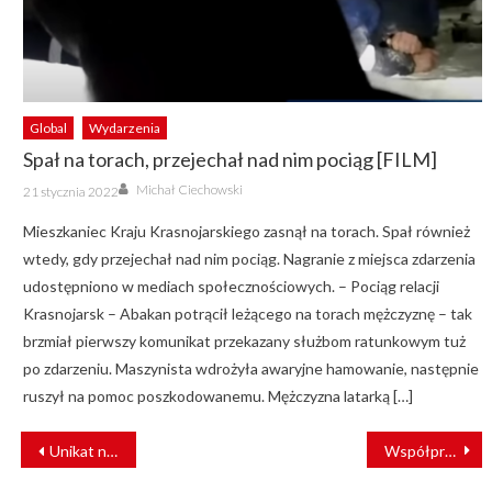
Global
Wydarzenia
Spał na torach, przejechał nad nim pociąg [FILM]
Author
Posted
Michał Ciechowski
21 stycznia 2022
on
Mieszkaniec Kraju Krasnojarskiego zasnął na torach. Spał również
wtedy, gdy przejechał nad nim pociąg. Nagranie z miejsca zdarzenia
udostępniono w mediach społecznościowych. – Pociąg relacji
Krasnojarsk – Abakan potrącił leżącego na torach mężczyznę – tak
brzmiał pierwszy komunikat przekazany służbom ratunkowym tuż
po zdarzeniu. Maszynista wdrożyła awaryjne hamowanie, następnie
ruszył na pomoc poszkodowanemu. Mężczyzna latarką […]
NAWIGACJA
Unikat na skalę światową. Tramwaje Warszawskie zrekonstruowały wagon z getta
Współpracowali z gangsterami. Konduktorzy i kierownicy pociągów staną przed sądem
WPISU