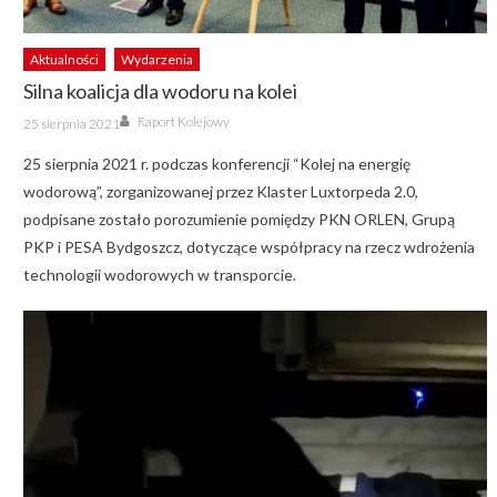
Aktualności
Wydarzenia
Silna koalicja dla wodoru na kolei
Author
Posted
Raport Kolejowy
25 sierpnia 2021
on
25 sierpnia 2021 r. podczas konferencji “Kolej na energię
wodorową”, zorganizowanej przez Klaster Luxtorpeda 2.0,
podpisane zostało porozumienie pomiędzy PKN ORLEN, Grupą
PKP i PESA Bydgoszcz, dotyczące współpracy na rzecz wdrożenia
technologii wodorowych w transporcie.