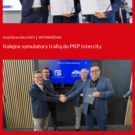
Posted
6 października 2025
|
WYDARZENIA
on
Kolejne symulatory trafią do PKP Intercity