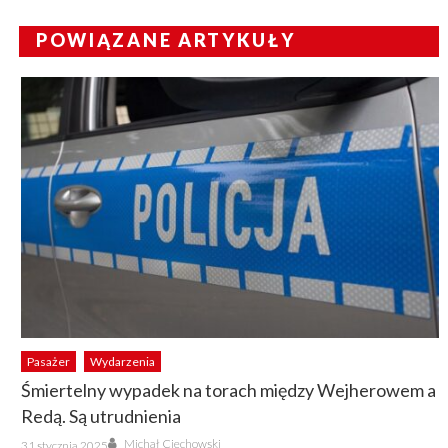
POWIĄZANE ARTYKUŁY
Pasażer
Wydarzenia
Śmiertelny wypadek na torach między Wejherowem a
Redą. Są utrudnienia
Author
Posted
Michał Ciechowski
31 stycznia 2025