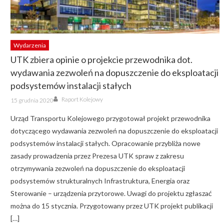
Wydarzenia
UTK zbiera opinie o projekcie przewodnika dot.
wydawania zezwoleń na dopuszczenie do eksploatacji
podsystemów instalacji stałych
Author
Posted
Raport Kolejowy
15 grudnia 2020
on
Urząd Transportu Kolejowego przygotował projekt przewodnika
dotyczącego wydawania zezwoleń na dopuszczenie do eksploatacji
podsystemów instalacji stałych. Opracowanie przybliża nowe
zasady prowadzenia przez Prezesa UTK spraw z zakresu
otrzymywania zezwoleń na dopuszczenie do eksploatacji
podsystemów strukturalnych Infrastruktura, Energia oraz
Sterowanie – urządzenia przytorowe. Uwagi do projektu zgłaszać
można do 15 stycznia. Przygotowany przez UTK projekt publikacji
[…]