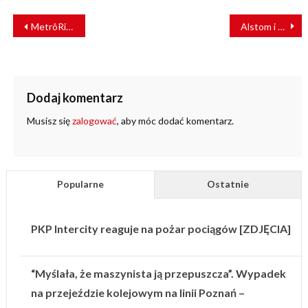
NAWIGACJA
MetrôRio maluje wagony i sprzeciwia się przemocy wobec kobiet [ZDJĘCIA]
Alstom i Kiepe Electric dostarczą nowe tramwaje dla Kolonii
WPISU
Dodaj komentarz
Musisz się
zalogować
, aby móc dodać komentarz.
Popularne
Ostatnie
PKP Intercity reaguje na pożar pociągów [ZDJĘCIA]
“Myślała, że maszynista ją przepuszcza”. Wypadek
na przejeździe kolejowym na linii Poznań –