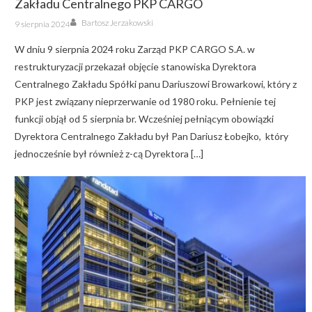
Zakładu Centralnego PKP CARGO
Author
Posted
Bartosz Jerzakowski
9 sierpnia 2024
on
W dniu 9 sierpnia 2024 roku Zarząd PKP CARGO S.A. w
restrukturyzacji przekazał objęcie stanowiska Dyrektora
Centralnego Zakładu Spółki panu Dariuszowi Browarkowi, który z
PKP jest związany nieprzerwanie od 1980 roku. Pełnienie tej
funkcji objął od 5 sierpnia br. Wcześniej pełniącym obowiązki
Dyrektora Centralnego Zakładu był Pan Dariusz Łobejko, który
jednocześnie był również z-cą Dyrektora […]