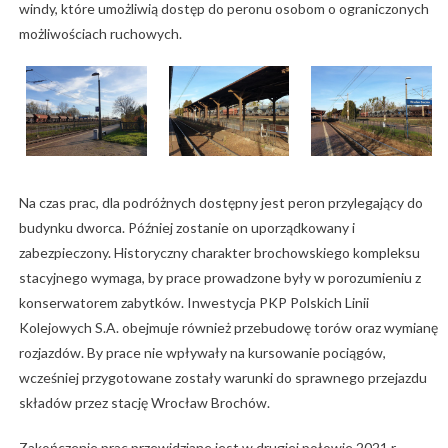
windy, które umożliwią dostęp do peronu osobom o ograniczonych
możliwościach ruchowych.
Na czas prac, dla podróżnych dostępny jest peron przylegający do
budynku dworca. Później zostanie on uporządkowany i
zabezpieczony. Historyczny charakter brochowskiego kompleksu
stacyjnego wymaga, by prace prowadzone były w porozumieniu z
konserwatorem zabytków. Inwestycja PKP Polskich Linii
Kolejowych S.A. obejmuje również przebudowę torów oraz wymianę
rozjazdów. By prace nie wpływały na kursowanie pociągów,
wcześniej przygotowane zostały warunki do sprawnego przejazdu
składów przez stację Wrocław Brochów.
Zakończenie prac przewidziane jest w drugiej połowie 2021 r.