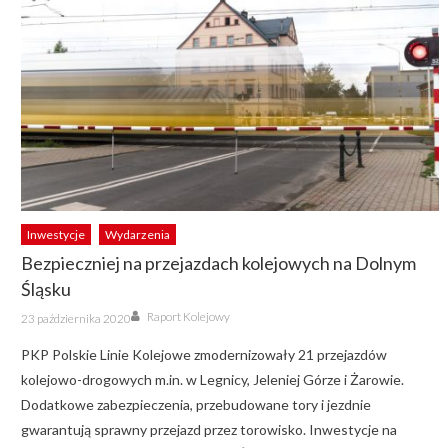
Inwestycje
Wydarzenia
Bezpieczniej na przejazdach kolejowych na Dolnym
Śląsku
Author
Posted
Raport Kolejowy
23 października 2020
on
PKP Polskie Linie Kolejowe zmodernizowały 21 przejazdów
kolejowo-drogowych m.in. w Legnicy, Jeleniej Górze i Żarowie.
Dodatkowe zabezpieczenia, przebudowane tory i jezdnie
gwarantują sprawny przejazd przez torowisko. Inwestycje na