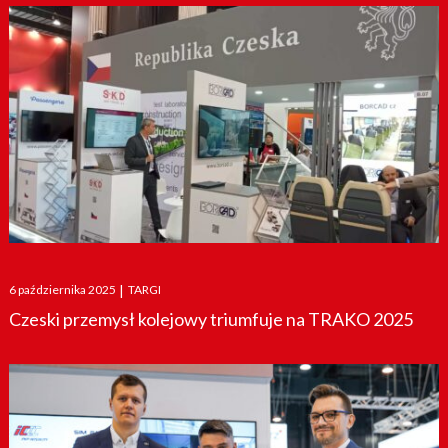
Posted
6 października 2025
|
TARGI
on
Czeski przemysł kolejowy triumfuje na TRAKO 2025