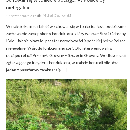
nielegalnie
Author
Posted
Michał Ciechowski
27 października 2023
on
W trakcie kontroli biletów schował się w toalecie. Jego podejrzane
zachowanie zaniepokoiło konduktora, który wezwał Straż Ochrony
Kolei. Jak się okazało, pasażer narodowości japońskiej był w Polsce
nielegalnie. W środę funkcjonariusze SOK interweniowali w
pociągu relacji Przemyśl Główny – Szczecin Główny. Według relacji
zgłaszającego incydent konduktora, w trakcie kontroli biletów
jeden z pasażerów zamknął się […]