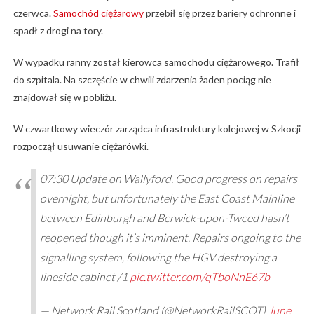
czerwca.
Samochód ciężarowy
przebił się przez bariery ochronne i
spadł z drogi na tory.
W wypadku ranny został kierowca samochodu ciężarowego. Trafił
do szpitala. Na szczęście w chwili zdarzenia żaden pociąg nie
znajdował się w pobliżu.
W czwartkowy wieczór zarządca infrastruktury kolejowej w Szkocji
rozpoczął usuwanie ciężarówki.
07:30 Update on Wallyford. Good progress on repairs
overnight, but unfortunately the East Coast Mainline
between Edinburgh and Berwick-upon-Tweed hasn’t
reopened though it’s imminent. Repairs ongoing to the
signalling system, following the HGV destroying a
lineside cabinet /1
pic.twitter.com/qTboNnE67b
— Network Rail Scotland (@NetworkRailSCOT)
June