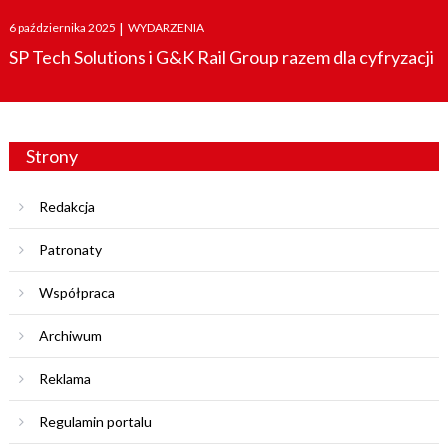
Posted
6 października 2025
|
WYDARZENIA
on
SP Tech Solutions i G&K Rail Group razem dla cyfryzacji
Strony
Redakcja
Patronaty
Współpraca
Archiwum
Reklama
Regulamin portalu