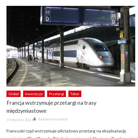
Global
Inwestycje
Przetargi
Tabor
Francja wstrzymuje przetargi na trasy
międzymiastowe
Author
Posted
Radosław Karwicki
19 stycznia 2021
on
Francuski rząd wstrzymuje pilotażowy przetarg na eksploatację