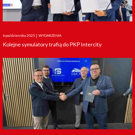
Posted
6 października 2025
|
WYDARZENIA
on
Kolejne symulatory trafią do PKP Intercity