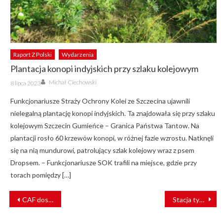
Raport Z Polski
Wydarzenia
Plantacja konopi indyjskich przy szlaku kolejowym
Author
Posted
Michał Ciechowski
8 lipca 2023
on
Funkcjonariusze Straży Ochrony Kolei ze Szczecina ujawnili
nielegalną plantację konopi indyjskich. Ta znajdowała się przy szlaku
kolejowym Szczecin Gumieńce – Granica Państwa Tantow. Na
plantacji rosło 60 krzewów konopi, w różnej fazie wzrostu. Natknęli
się na nią mundurowi, patrolujący szlak kolejowy wraz z psem
Dropsem. – Funkcjonariusze SOK trafili na miejsce, gdzie przy
torach pomiędzy […]
NAWIGACJA
CAF dostarczy pociągi dla ZEA
Stacja tymczasowa na Spyrkówce dla podróżnych pod Tatry
WPISU