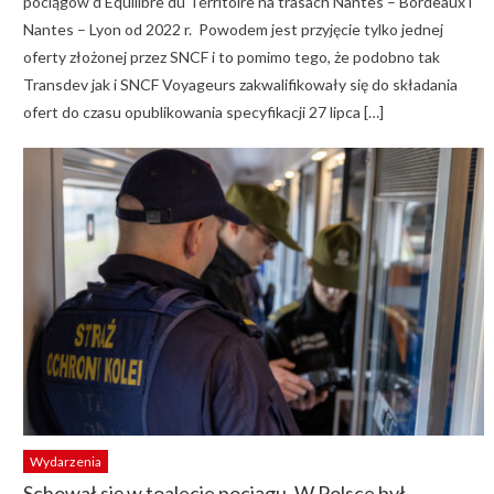
pociągów d’Equilibre du Térritoire na trasach Nantes – Bordeaux i
Nantes – Lyon od 2022 r. Powodem jest przyjęcie tylko jednej
oferty złożonej przez SNCF i to pomimo tego, że podobno tak
Transdev jak i SNCF Voyageurs zakwalifikowały się do składania
ofert do czasu opublikowania specyfikacji 27 lipca […]
Wydarzenia
Schował się w toalecie pociągu. W Polsce był