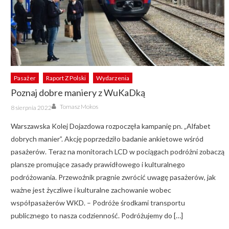
Pasażer
Raport Z Polski
Wydarzenia
Poznaj dobre maniery z WuKaDką
Author
Posted
Tomasz Mokos
8 sierpnia 2022
on
Warszawska Kolej Dojazdowa rozpoczęła kampanię pn. „Alfabet
dobrych manier”. Akcję poprzedziło badanie ankietowe wśród
pasażerów. Teraz na monitorach LCD w pociągach podróżni zobaczą
plansze promujące zasady prawidłowego i kulturalnego
podróżowania. Przewoźnik pragnie zwrócić uwagę pasażerów, jak
ważne jest życzliwe i kulturalne zachowanie wobec
współpasażerów WKD. – Podróże środkami transportu
publicznego to nasza codzienność. Podróżujemy do […]