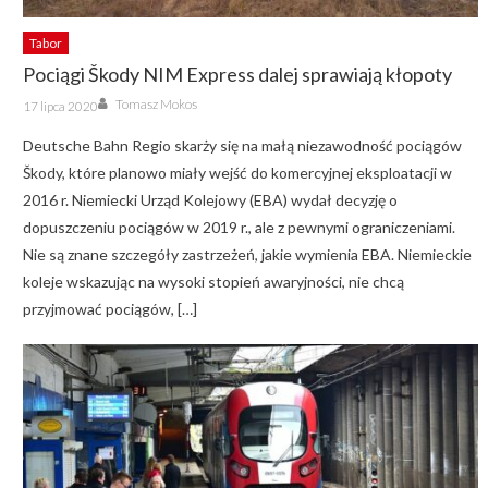
Tabor
Pociągi Škody NIM Express dalej sprawiają kłopoty
Author
Posted
Tomasz Mokos
17 lipca 2020
on
Deutsche Bahn Regio skarży się na małą niezawodność pociągów
Škody, które planowo miały wejść do komercyjnej eksploatacji w
2016 r. Niemiecki Urząd Kolejowy (EBA) wydał decyzję o
dopuszczeniu pociągów w 2019 r., ale z pewnymi ograniczeniami.
Nie są znane szczegóły zastrzeżeń, jakie wymienia EBA. Niemieckie
koleje wskazując na wysoki stopień awaryjności, nie chcą
przyjmować pociągów, […]