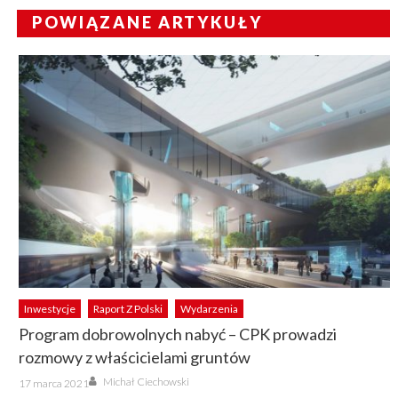
POWIĄZANE ARTYKUŁY
Inwestycje
Raport Z Polski
Wydarzenia
Program dobrowolnych nabyć – CPK prowadzi
rozmowy z właścicielami gruntów
Author
Posted
Michał Ciechowski
17 marca 2021
on