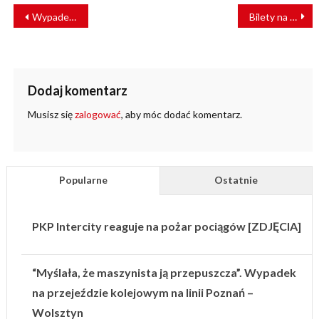
NAWIGACJA
Wypadek w Ołomuńcu. Polski kierowca usłyszy zarzuty?
Bilety na pociągi PKP Intercity dostępne na eTravel
WPISU
Dodaj komentarz
Musisz się
zalogować
, aby móc dodać komentarz.
Popularne
Ostatnie
PKP Intercity reaguje na pożar pociągów [ZDJĘCIA]
“Myślała, że maszynista ją przepuszcza”. Wypadek
na przejeździe kolejowym na linii Poznań –
Wolsztyn