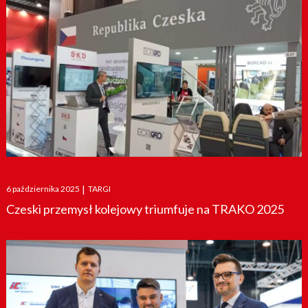
Posted
6 października 2025
|
TARGI
on
Czeski przemysł kolejowy triumfuje na TRAKO 2025