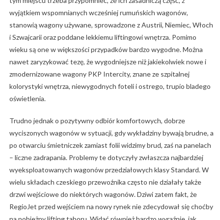
tym miejscu trzeba przypomnieć, że ich zasadniczą część, z
wyjątkiem wspomnianych wcześniej rumuńskich wagonów,
stanowią wagony używane, sprowadzone z Austrii, Niemiec, Włoch
i Szwajcarii oraz poddane lekkiemu liftingowi wnętrza. Pomimo
wieku są one w większości przypadków bardzo wygodne. Można
nawet zaryzykować tezę, że wygodniejsze niż jakiekolwiek nowe i
zmodernizowane wagony PKP Intercity, znane ze szpitalnej
kolorystyki wnętrza, niewygodnych foteli i ostrego, trupio bladego
oświetlenia.
Trudno jednak o pozytywny odbiór komfortowych, dobrze
wyciszonych wagonów w sytuacji, gdy wykładziny bywają brudne, a
po otwarciu śmietniczek zamiast folii widzimy brud, zaś na panelach
– liczne zadrapania. Problemy te dotyczyły zwłaszcza najbardziej
wyeksploatowanych wagonów przedziałowych klasy Standard. W
wielu składach czeskiego przewoźnika często nie działały także
drzwi wejściowe do niektórych wagonów. Dziwi zatem fakt, że
RegioJet przed wejściem na nowy rynek nie zdecydował się choćby
na pobieżny lifting taboru. Widać również bardzo wyraźnie, jak