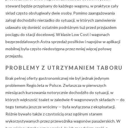
steward będzie przypisany do każdego wagonu, w praktyce cały
skład często obsługiwały dwie osoby. Pomimo zaangażowania
załogi dochodziło nierzadko do sytuacji, w których zamówienie
udawało się donieść ostatnim podróżnym tuż przed przyjazdem
pociągu do stacji docelowej. W klasie Low Cost i wagonach
bezprzedziałowych Astra sprzedaż posiłków i napojów w aplikacji
mobilnej była często niedostępna przez mniej więcej połowę
przejazdu.
PROBLEMY Z UTRZYMANIEM TABORU
Brak pełnej oferty gastronomicznej nie był jednak jedynym
problemem RegioJeta w Polsce. Zwłaszcza w pierwszych
miesiącach kursowania notorycznie dochodziło do sytuacji, w
których większość toalet w zaledwie 4-wagonowych składach — do
tego tematu jeszcze wrócimy — była wyłączona z eksploatacji.
Różnie bywało także z czystością oraz ogólnym stanem
wykorzystywanych przez przewoźnika wagonów pasażerskich. W