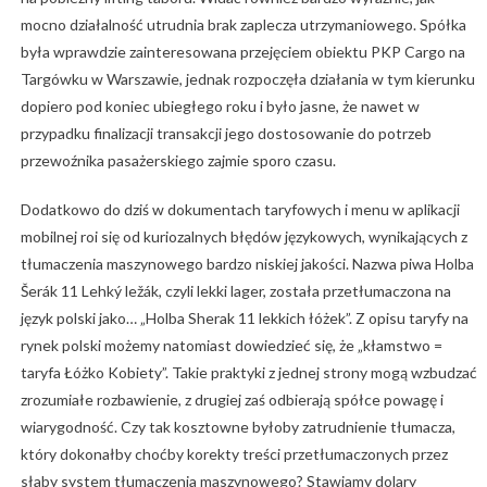
mocno działalność utrudnia brak zaplecza utrzymaniowego. Spółka
była wprawdzie zainteresowana przejęciem obiektu PKP Cargo na
Targówku w Warszawie, jednak rozpoczęła działania w tym kierunku
dopiero pod koniec ubiegłego roku i było jasne, że nawet w
przypadku finalizacji transakcji jego dostosowanie do potrzeb
przewoźnika pasażerskiego zajmie sporo czasu.
Dodatkowo do dziś w dokumentach taryfowych i menu w aplikacji
mobilnej roi się od kuriozalnych błędów językowych, wynikających z
tłumaczenia maszynowego bardzo niskiej jakości. Nazwa piwa Holba
Šerák 11 Lehký ležák, czyli lekki lager, została przetłumaczona na
język polski jako… „Holba Sherak 11 lekkich łóżek”. Z opisu taryfy na
rynek polski możemy natomiast dowiedzieć się, że „kłamstwo =
taryfa Łóżko Kobiety”. Takie praktyki z jednej strony mogą wzbudzać
zrozumiałe rozbawienie, z drugiej zaś odbierają spółce powagę i
wiarygodność. Czy tak kosztowne byłoby zatrudnienie tłumacza,
który dokonałby choćby korekty treści przetłumaczonych przez
słaby system tłumaczenia maszynowego? Stawiamy dolary