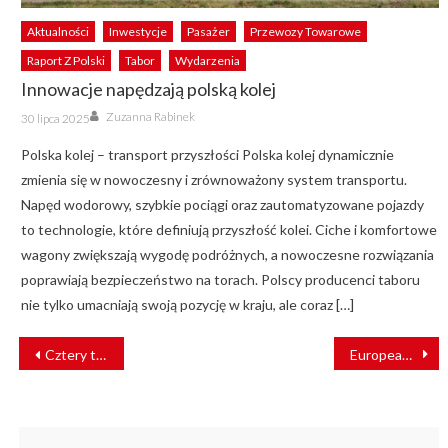
Aktualności
Inwestycje
Pasażer
Przewozy Towarowe
Raport Z Polski
Tabor
Wydarzenia
Innowacje napędzają polską kolej
Author
Posted
Zuzanna Rabinek
30 lipca 2025
on
Polska kolej – transport przyszłości Polska kolej dynamicznie
zmienia się w nowoczesny i zrównoważony system transportu.
Napęd wodorowy, szybkie pociągi oraz zautomatyzowane pojazdy
to technologie, które definiują przyszłość kolei. Ciche i komfortowe
wagony zwiększają wygodę podróżnych, a nowoczesne rozwiązania
poprawiają bezpieczeństwo na torach. Polscy producenci taboru
nie tylko umacniają swoją pozycję w kraju, ale coraz […]
NAWIGACJA
Cztery tory z Będzina do Zawiercia? Rusza przetarg na projekt
European Loc Pool otrzymuje dopuszczenie do regionu Bałkanów
WPISU