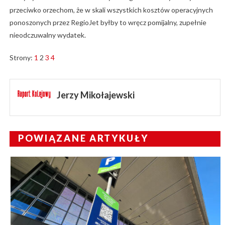
przeciwko orzechom, że w skali wszystkich kosztów operacyjnych
ponoszonych przez RegioJet byłby to wręcz pomijalny, zupełnie
nieodczuwalny wydatek.
Strony:
1
2
3
4
Jerzy Mikołajewski
POWIĄZANE ARTYKUŁY