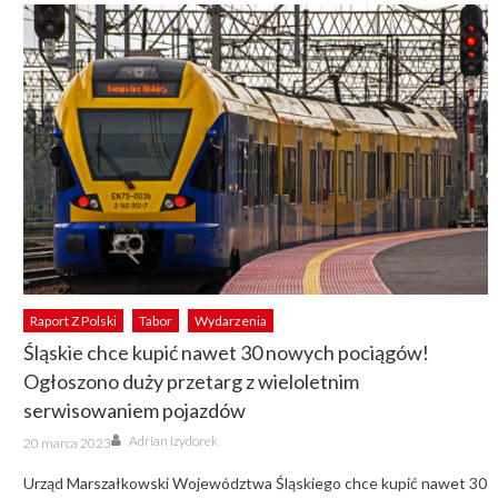
Raport Z Polski
Tabor
Wydarzenia
Śląskie chce kupić nawet 30 nowych pociągów!
Ogłoszono duży przetarg z wieloletnim
serwisowaniem pojazdów
Author
Posted
Adrian Izydorek
20 marca 2023
on
Urząd Marszałkowski Województwa Śląskiego chce kupić nawet 30