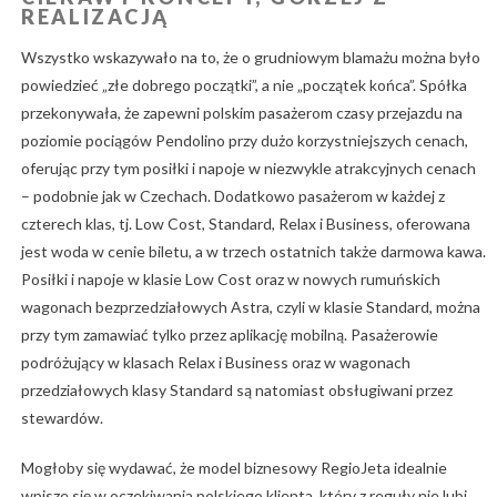
REALIZACJĄ
Wszystko wskazywało na to, że o grudniowym blamażu można było
powiedzieć „złe dobrego początki”, a nie „początek końca”. Spółka
przekonywała, że zapewni polskim pasażerom czasy przejazdu na
poziomie pociągów Pendolino przy dużo korzystniejszych cenach,
oferując przy tym posiłki i napoje w niezwykle atrakcyjnych cenach
– podobnie jak w Czechach. Dodatkowo pasażerom w każdej z
czterech klas, tj. Low Cost, Standard, Relax i Business, oferowana
jest woda w cenie biletu, a w trzech ostatnich także darmowa kawa.
Posiłki i napoje w klasie Low Cost oraz w nowych rumuńskich
wagonach bezprzedziałowych Astra, czyli w klasie Standard, można
przy tym zamawiać tylko przez aplikację mobilną. Pasażerowie
podróżujący w klasach Relax i Business oraz w wagonach
przedziałowych klasy Standard są natomiast obsługiwani przez
stewardów.
Mogłoby się wydawać, że model biznesowy RegioJeta idealnie
wpisze się w oczekiwania polskiego klienta, który z reguły nie lubi