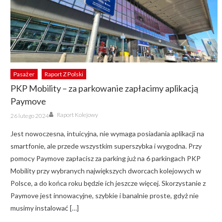
Pasażer
Raport Z Polski
PKP Mobility – za parkowanie zapłacimy aplikacją
Paymove
Author
Posted
Raport Kolejowy
26 lutego 2024
on
Jest nowoczesna, intuicyjna, nie wymaga posiadania aplikacji na
smartfonie, ale przede wszystkim superszybka i wygodna. Przy
pomocy Paymove zapłacisz za parking już na 6 parkingach PKP
Mobility przy wybranych największych dworcach kolejowych w
Polsce, a do końca roku będzie ich jeszcze więcej. Skorzystanie z
Paymove jest innowacyjne, szybkie i banalnie proste, gdyż nie
musimy instalować […]