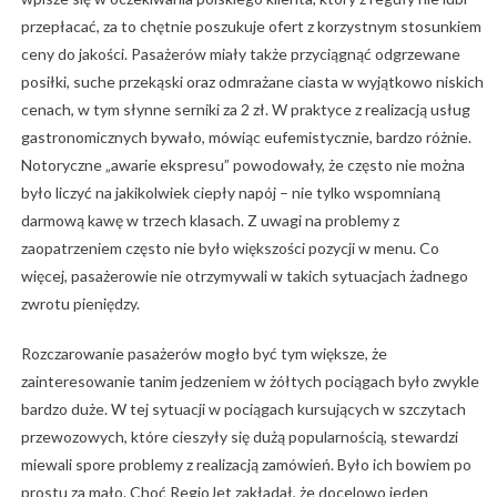
przepłacać, za to chętnie poszukuje ofert z korzystnym stosunkiem
ceny do jakości. Pasażerów miały także przyciągnąć odgrzewane
posiłki, suche przekąski oraz odmrażane ciasta w wyjątkowo niskich
cenach, w tym słynne serniki za 2 zł. W praktyce z realizacją usług
gastronomicznych bywało, mówiąc eufemistycznie, bardzo różnie.
Notoryczne „awarie ekspresu” powodowały, że często nie można
było liczyć na jakikolwiek ciepły napój – nie tylko wspomnianą
darmową kawę w trzech klasach. Z uwagi na problemy z
zaopatrzeniem często nie było większości pozycji w menu. Co
więcej, pasażerowie nie otrzymywali w takich sytuacjach żadnego
zwrotu pieniędzy.
Rozczarowanie pasażerów mogło być tym większe, że
zainteresowanie tanim jedzeniem w żółtych pociągach było zwykle
bardzo duże. W tej sytuacji w pociągach kursujących w szczytach
przewozowych, które cieszyły się dużą popularnością, stewardzi
miewali spore problemy z realizacją zamówień. Było ich bowiem po
prostu za mało. Choć RegioJet zakładał, że docelowo jeden