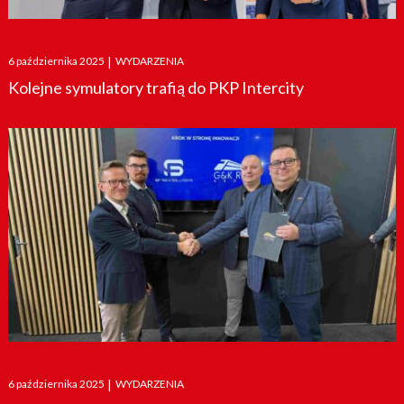
Posted
6 października 2025
|
WYDARZENIA
on
Kolejne symulatory trafią do PKP Intercity
Posted
6 października 2025
|
WYDARZENIA
on