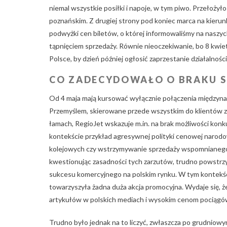
niemal wszystkie posiłki i napoje, w tym piwo. Przełoży
poznańskim. Z drugiej strony pod koniec marca na kierun
podwyżki cen biletów, o której informowaliśmy na nasz
tąpnięciem sprzedaży. Równie nieoczekiwanie, bo 8 kwie
Polsce, by dzień później ogłosić zaprzestanie działalności
CO ZADECYDOWAŁO O BRAKU S
Od 4 maja mają kursować wyłącznie połączenia międzyna
Przemyślem, skierowane przede wszystkim do klientów z 
łamach, RegioJet wskazuje m.in. na brak możliwości kon
kontekście przykład agresywnej polityki cenowej narod
kolejowych czy wstrzymywanie sprzedaży wspomnianego 
kwestionując zasadności tych zarzutów, trudno powstrzy
sukcesu komercyjnego na polskim rynku. W tym kontekści
towarzyszyła żadna duża akcja promocyjna. Wydaje się, że 
artykułów w polskich mediach i wysokim cenom pociągó
Trudno było jednak na to liczyć, zwłaszcza po grudniowy