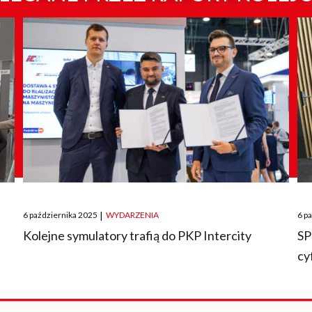
Posted
Pos
6 października 2025
|
WYDARZENIA
6 p
on
on
O
Kolejne symulatory trafią do PKP Intercity
SP
cy