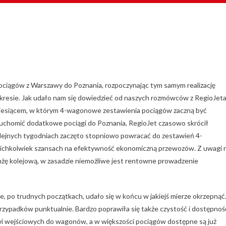
ociągów z Warszawy do Poznania, rozpoczynając tym samym realizację
akresie. Jak udało nam się dowiedzieć od naszych rozmówców z RegioJeta
 miesiącem, w którym 4-wagonowe zestawienia pociągów zaczną być
ruchomić dodatkowe pociągi do Poznania, RegioJet czasowo skrócił
ejnych tygodniach zaczęto stopniowo powracać do zestawień 4-
ichkolwiek szansach na efektywność ekonomiczną przewozów. Z uwagi 
anżę kolejową, w zasadzie niemożliwe jest rentowne prowadzenie
, po trudnych początkach, udało się w końcu w jakiejś mierze okrzepnąć
przypadków punktualnie. Bardzo poprawiła się także czystość i dostępnoś
zwi wejściowych do wagonów, a w większości pociągów dostępne są już