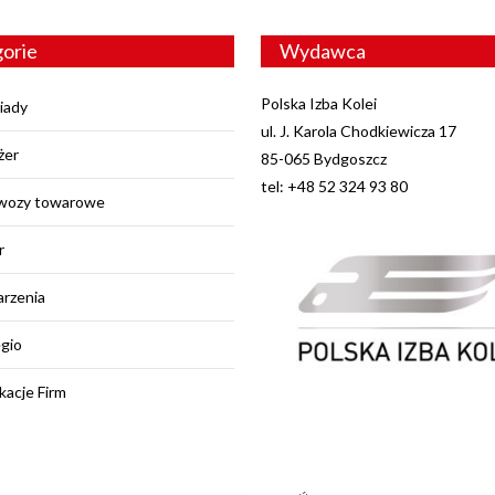
orie
Wydawca
Polska Izba Kolei
iady
ul. J. Karola Chodkiewicza 17
żer
85-065 Bydgoszcz
tel: +48 52 324 93 80
wozy towarowe
r
rzenia
egio
kacje Firm