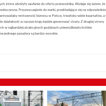
 które obniżyły zaufanie do oferty przewoźnika. Wydaje się zatem, że
rzedwczesna. Przyzwyczajenie do marki, przekładające się na odpowiednio
rantowałaby rentowność biznesu w Polsce, trwałoby wiele kwartałów, a
 że działalność w naszym kraju będzie generować straty. Z drugiej strony
h w najbardziej atrakcyjnych godzinach uniemożliwiały krótkie
 na jednego pasażera są bardzo wysokie.