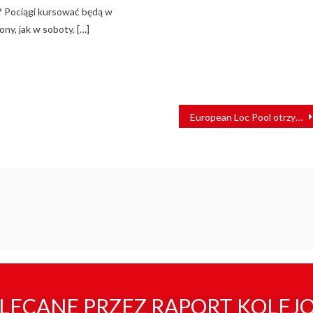
 Pociągi kursować będą w
ony, jak w soboty, […]
European Loc Pool otrzymuje dopuszczenie do regionu Bałkanów
LECANE PRZEZ RAPORT KOLEJ