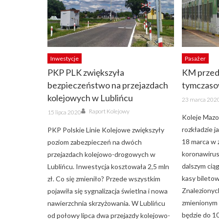
Inwestycje
Pasażer
PKP PLK zwiększyła
KM przed
bezpieczeństwo na przejazdach
tymczaso
kolejowych w Lublińcu
Posted
23 marca 202
on
Author
Posted
Raport Kolejowy
15 lipca 2020
on
Koleje Mazo
rozkładzie 
PKP Polskie Linie Kolejowe zwiększyły
18 marca w 
poziom zabezpieczeń na dwóch
koronawirus
przejazdach kolejowo-drogowych w
dalszym cią
Lublińcu. Inwestycja kosztowała 2,5 mln
kasy bileto
zł. Co się zmieniło? Przede wszystkim
Znalezionyc
pojawiła się sygnalizacja świetlna i nowa
zmienionym 
nawierzchnia skrzyżowania. W Lublińcu
będzie do 10
od połowy lipca dwa przejazdy kolejowo-