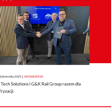
ted
aździernika 2025
|
WYDARZENIA
 Tech Solutions i G&K Rail Group razem dla
fryzacji