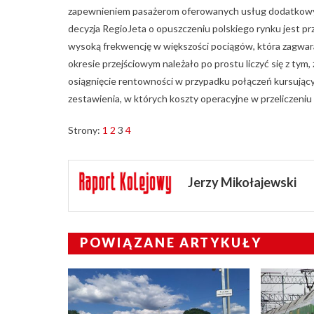
zapewnieniem pasażerom oferowanych usług dodatkowych,
decyzja RegioJeta o opuszczeniu polskiego rynku jest p
wysoką frekwencję w większości pociągów, która zagwa
okresie przejściowym należało po prostu liczyć się z tym,
osiągnięcie rentowności w przypadku połączeń kursującyc
zestawienia, w których koszty operacyjne w przeliczeniu
Strony:
1
2
3
4
Jerzy Mikołajewski
POWIĄZANE ARTYKUŁY