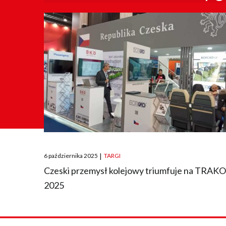
Posted
6 października 2025
|
TARGI
on
Czeski przemysł kolejowy triumfuje na TRAK
2025