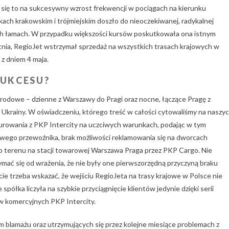
ło się to na sukcesywny wzrost frekwencji w pociągach na kierunku
kach krakowskim i trójmiejskim doszło do nieoczekiwanej, radykalnej
ych łamach. W przypadku większości kursów poskutkowała ona istnym
tnia, RegioJet wstrzymał sprzedaż na wszystkich trasach krajowych w
 z dniem 4 maja.
UKCESU?
rodowe – dzienne z Warszawy do Pragi oraz nocne, łączące Pragę z
Ukrainy. W oświadczeniu, którego treść w całości cytowaliśmy na naszy
kurowania z PKP Intercity na uczciwych warunkach, podając w tym
owego przewoźnika, brak możliwości reklamowania się na dworcach
terenu na stacji towarowej Warszawa Praga przez PKP Cargo. Nie
mać się od wrażenia, że nie były one pierwszorzędną przyczyną braku
e trzeba wskazać, że wejściu RegioJeta na trasy krajowe w Polsce nie
spółka liczyła na szybkie przyciągnięcie klientów jedynie dzięki serii
w komercyjnych PKP Intercity.
m blamażu oraz utrzymujących się przez kolejne miesiące problemach z