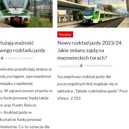
Pasażer
łużają ważność
Nowy rozkład jazdy 2023/24.
wego rozkładu jazdy
Jakie zmiany zajdą na
Author
mazowieckich torach?
Michał Ciechowski
0
Author
Posted
Michał Ciechowski
5 grudnia 2023
on
wieckie przedłużają zmiany w
jazdy pociągów, wprowadzone
Szczegółowy rozkład jazdy dla
związku z epidemią
poszczególnych linii znajduje się w
a. W ograniczonym stopniu w
zakładce „Tabele rozkładów jazdy”. Post
gu funkcjonować będą także
Views: 2 333
we oraz Punkt Rzeczy
h. Rozkład jazdy w
kształcie funkcjonować
 kwietnia. Co to oznacza dla