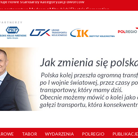
o partnerstwa Medcom z Mitsubishi Electric Corporation
tnerem „Lata na Dolnym Śląsku”. We Wrocławiu rusza weekend pełen reg
pomorskie znów szuka dostawcy nowych EZT
ach kolejowych w północnej Wielkopolsce. Łatwiejsze dojazdy do pracy i 
nuje nowe standardy kategoryzacji dworców
AROWE
TABOR
WYDARZENIA
POLREGIO
PUBLIKACJE