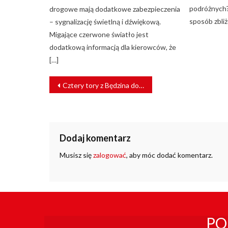
podróżnych?
drogowe mają dodatkowe zabezpieczenia
sposób zbliż
– sygnalizację świetlną i dźwiękową.
Migające czerwone światło jest
dodatkową informacją dla kierowców, że
[…]
NAWIGACJA
Cztery tory z Będzina do Zawiercia? Rusza przetarg na projekt
WPISU
Dodaj komentarz
Musisz się
zalogować
, aby móc dodać komentarz.
PO