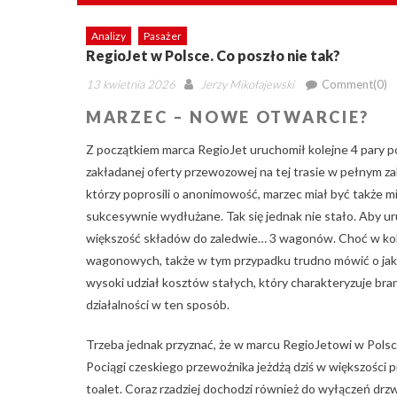
Analizy
Pasażer
RegioJet w Polsce. Co poszło nie tak?
Posted
Author
13 kwietnia 2026
Jerzy Mikołajewski
Comment(0)
on
MARZEC – NOWE OTWARCIE?
Z początkiem marca RegioJet uruchomił kolejne 4 pary p
zakładanej oferty przewozowej na tej trasie w pełnym z
którzy poprosili o anonimowość, marzec miał być także
sukcesywnie wydłużane. Tak się jednak nie stało. Aby u
większość składów do zaledwie… 3 wagonów. Choć w kol
wagonowych, także w tym przypadku trudno mówić o jak
wysoki udział kosztów stałych, który charakteryzuje br
działalności w ten sposób.
Trzeba jednak przyznać, że w marcu RegioJetowi w Polsce
Pociągi czeskiego przewoźnika jeżdżą dziś w większości 
toalet. Coraz rzadziej dochodzi również do wyłączeń dr