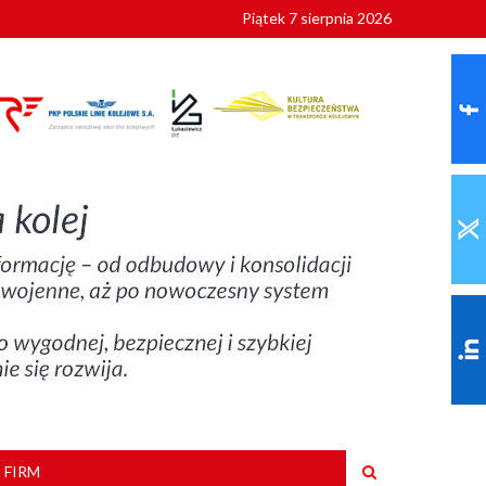
Piątek 7 sierpnia 2026
ionalnych
szkoły
 FIRM