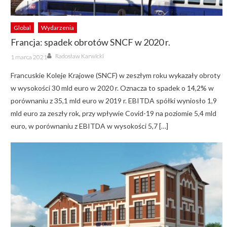
Global
Wydarzenia
Francja: spadek obrotów SNCF w 2020 r.
Author
Posted
Radosław Karwicki
1 marca 2021
on
Francuskie Koleje Krajowe (SNCF) w zeszłym roku wykazały obroty
w wysokości 30 mld euro w 2020 r. Oznacza to spadek o 14,2% w
porównaniu z 35,1 mld euro w 2019 r. EBITDA spółki wyniosło 1,9
mld euro za zeszły rok, przy wpływie Covid-19 na poziomie 5,4 mld
euro, w porównaniu z EBITDA w wysokości 5,7 […]