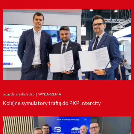
Posted
6 października 2025
|
WYDARZENIA
on
Kolejne symulatory trafią do PKP Intercity