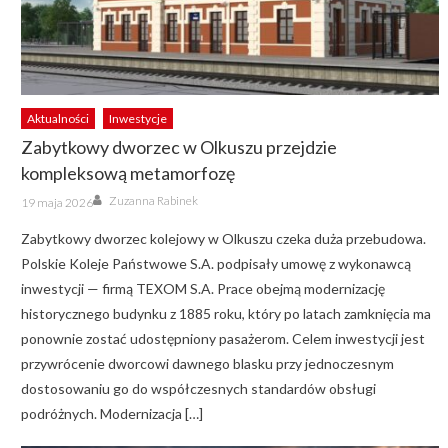
Aktualności
Inwestycje
Zabytkowy dworzec w Olkuszu przejdzie
kompleksową metamorfozę
Author
Posted
Zuzanna Rabinek
19 maja 2026
on
Zabytkowy dworzec kolejowy w Olkuszu czeka duża przebudowa.
Polskie Koleje Państwowe S.A. podpisały umowę z wykonawcą
inwestycji — firmą TEXOM S.A. Prace obejmą modernizację
historycznego budynku z 1885 roku, który po latach zamknięcia ma
ponownie zostać udostępniony pasażerom. Celem inwestycji jest
przywrócenie dworcowi dawnego blasku przy jednoczesnym
dostosowaniu go do współczesnych standardów obsługi
podróżnych. Modernizacja […]