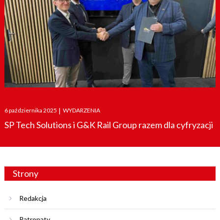
Posted
6 października 2025
|
WYDARZENIA
on
SP Tech Solutions i G&K Rail Group razem dla cyfryzacji
Strony
Redakcja
Patronaty