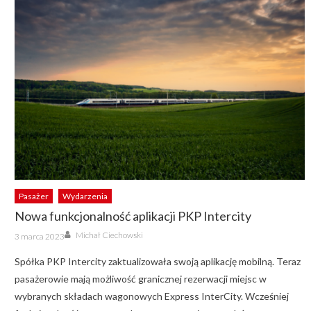
Pasażer
Wydarzenia
Nowa funkcjonalność aplikacji PKP Intercity
Author
Posted
Michał Ciechowski
3 marca 2023
on
Spółka PKP Intercity zaktualizowała swoją aplikację mobilną. Teraz
pasażerowie mają możliwość granicznej rezerwacji miejsc w
wybranych składach wagonowych Express InterCity. Wcześniej