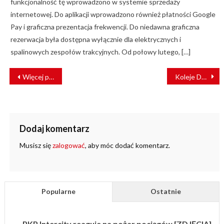
funkcjonalność tę wprowadzono w systemie sprzedaży
internetowej. Do aplikacji wprowadzono również płatności Google
Pay i graficzna prezentacja frekwencji. Do niedawna graficzna
rezerwacja była dostępna wyłącznie dla elektrycznych i
spalinowych zespołów trakcyjnych. Od połowy lutego, […]
NAWIGACJA
Więcej pociągów towarowych przejedzie przez wschodnią granicę Polski
Koleje Dolnośląskie ogłosiły kolejny przetarg na szynobusy
WPISU
Dodaj komentarz
Musisz się
zalogować
, aby móc dodać komentarz.
Popularne
Ostatnie
PKP Intercity reaguje na pożar pociągów [ZDJĘCIA]