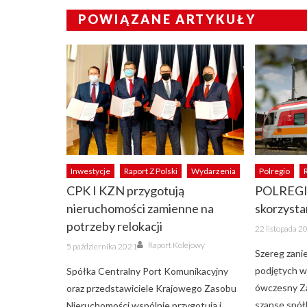
POWIĄZANE ARTYKUŁY
Inwestycje
Raport Z Polski
Wydarzenia
Polregio
CPK I KZN przygotują
POLREGIO
nieruchomości zamienne na
skorzysta
potrzeby relokacji
Posted
22 listopada 2
on
Author
Posted
Raport Kolejowy
5 października 2021
on
Szereg zanie
podjętych w
Spółka Centralny Port Komunikacyjny
ówczesny Z
oraz przedstawiciele Krajowego Zasobu
szanse spół
Nieruchomości wspólnie przygotują i