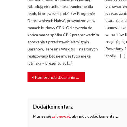
planowaneg
zabudują nieruchomości zamienne dla
jeszcze zan
osób, które wezmą udział w Programie
starania o 
Dobrowolnych Nabyć, prowadzonym w
ramowe, ca
ramach budowy CPK. Od stycznia do
warunków K
końca marca spółka CPK przeprowadziła
znajdują się 
spotkania z przedstawicielami gmin
Powołany 20
Baranów, Teresin i Wiskitki – na których
spółki – […]
realizowana będzie inwestycja mega
lotniska – prezentując […]
NAWIGACJA
Konferencja „Działanie dyrektyw zamówieniowych w systemie krajowym rok po nowelizacji”
WPISU
Dodaj komentarz
Musisz się
zalogować
, aby móc dodać komentarz.