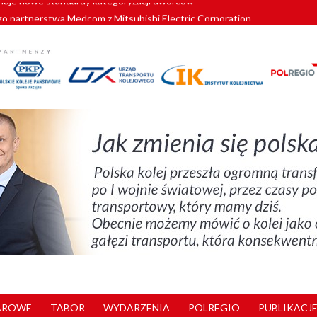
o partnerstwa Medcom z Mitsubishi Electric Corporation
tnerem „Lata na Dolnym Śląsku”. We Wrocławiu rusza weekend pełen reg
pomorskie znów szuka dostawcy nowych EZT
ach kolejowych w północnej Wielkopolsce. Łatwiejsze dojazdy do pracy i 
nuje nowe standardy kategoryzacji dworców
AROWE
TABOR
WYDARZENIA
POLREGIO
PUBLIKACJE