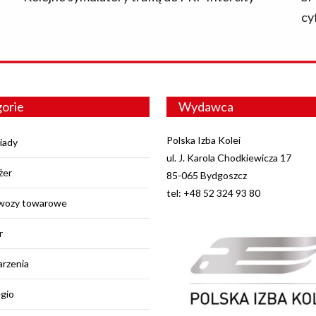
cy
orie
Wydawca
Polska Izba Kolei
iady
ul. J. Karola Chodkiewicza 17
żer
85-065 Bydgoszcz
tel: +48 52 324 93 80
wozy towarowe
r
rzenia
egio