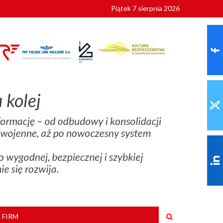
Piątek 7 sierpnia 2026
ionalnych
szkoły
 FIRM