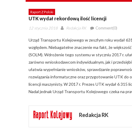
Raport Z Polski
UTK wydał rekordową ilość licencji
Posted
Author
12 stycznia 2018
Redakcja RK
Comment(0)
on
Urząd Transportu Kolejowego w zeszłym roku wydał 6315
względem. Niebagatelne znaczenie ma fakt, że większość
(SOLM). Wdrożenie tego systemu w styczniu 2017 r. ułatw
zarówno wnioskodawcom indywidualnym, jak i przedsięb
ułatwia wypełnianie wniosków, sprawdzanie poprawności
rozwiązania informatyczne oraz przygotowanie UTK do o
licencji maszynisty. W 2017 r. Prezes UTK wydał 6 315 lic
Nadal jednak Urząd Transportu Kolejowego czeka na pra
Redakcja RK