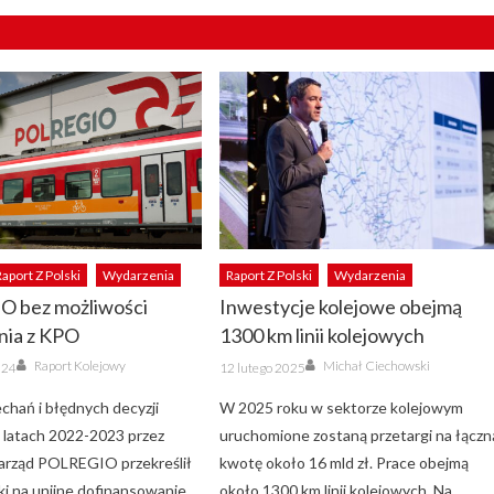
Raport Z Polski
Wydarzenia
Raport Z Polski
Wydarzenia
 bez możliwości
Inwestycje kolejowe obejmą
nia z KPO
1300 km linii kolejowych
Author
Author
Posted
Raport Kolejowy
Michał Ciechowski
024
12 lutego 2025
on
chań i błędnych decyzji
W 2025 roku w sektorze kolejowym
 latach 2022-2023 przez
uruchomione zostaną przetargi na łączn
arząd POLREGIO przekreślił
kwotę około 16 mld zł. Prace obejmą
ki na unijne dofinansowanie
około 1300 km linii kolejowych. Na