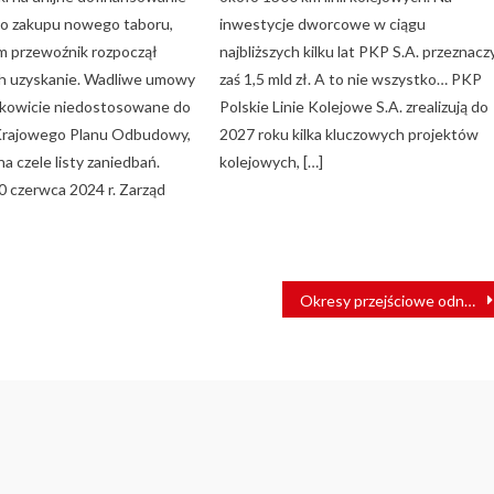
o zakupu nowego taboru,
inwestycje dworcowe w ciągu
im przewoźnik rozpoczął
najbliższych kilku lat PKP S.A. przeznacz
ich uzyskanie. Wadliwe umowy
zaś 1,5 mld zł. A to nie wszystko… PKP
łkowicie niedostosowane do
Polskie Linie Kolejowe S.A. zrealizują do
rajowego Planu Odbudowy,
2027 roku kilka kluczowych projektów
na czele listy zaniedbań.
kolejowych, […]
 czerwca 2024 r. Zarząd
Okresy przejściowe odnoszące się do składników interoperacyjności na gruncie TSI „Infrastruktura” 1299/2014