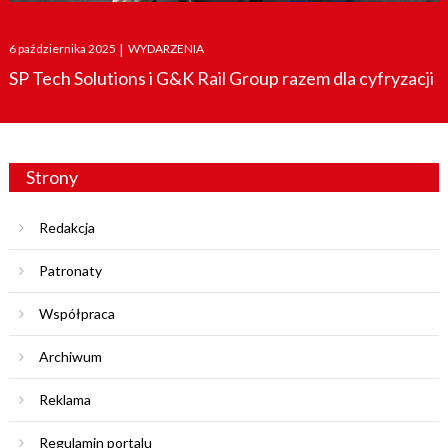
Posted
6 października 2025
|
WYDARZENIA
on
SP Tech Solutions i G&K Rail Group razem dla cyfryzacji
Strony
Redakcja
Patronaty
Współpraca
Archiwum
Reklama
Regulamin portalu