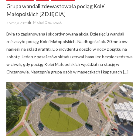
Grupa wandali zdewastowała pociąg Kolei
Małopolskich [ZDJĘCIA]
Author
Posted
Michał Ciechowski
16 maja 2022
on
Była to zaplanowana i skoordynowana akcja. Dziesięciu wandali
zniszczyło pociąg Kolei Małopolskich. Na długości ok. 20 metrów
nanieśli na skład graffiti. Do incydentu doszło w nocy z piątku na
sobotę. Jeden z pasażerów składu zerwał hamulec bezpieczeństwa
w chwili, gdy pociąg Kolei Małopolskich wjeżdżał na stację w
Chrzanowie. Następnie grupa osób w maseczkach i kapturach […]