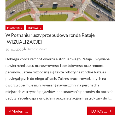
Inwestycje
Tramwaje
W Poznaniu ruszy przebudowa ronda Rataje
[WIZUALIZACJE]
Author
Posted
Tomasz Mokos
10 lipca 2020
on
Dobiega końca remont dworca autobusowego Rataje – wymiana
nawierzchni placu manewrowego i postojowego oraz remont
peronów. Latem rozpoczną się także roboty na rondzie Rataje i
przylegających do niego ulicach. Zakres prac prowadzonych na
dworcu obejmuje m.in. wymianę nawierzchni na peronach i
miejscach zatrzymań pojazdów, dostosowanie peronów do potrzeb
osób z niepełnosprawnościami oraz instalację infrastruktury do […]
NAWIGACJA
Modernizacja linii kolejowych w Górnośląskim Okręgu Przemysłowym usprawni przewóz towarów
LOTOS Kolej dowiezie paliwo dla polskiego wojska
WPISU