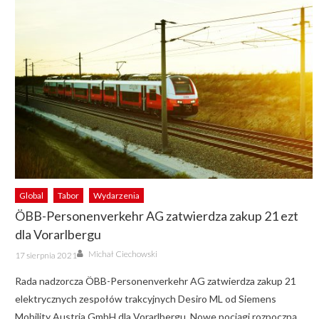
Global
Tabor
Wydarzenia
ÖBB-Personenverkehr AG zatwierdza zakup 21 ezt
dla Vorarlbergu
Author
Posted
Michał Ciechowski
17 sierpnia 2021
on
Rada nadzorcza ÖBB-Personenverkehr AG zatwierdza zakup 21
elektrycznych zespołów trakcyjnych Desiro ML od Siemens
Mobility Austria GmbH dla Vorarlbergu. Nowe pociągi rozpoczną