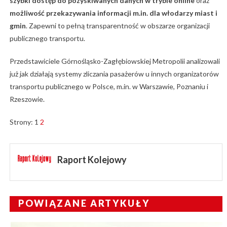
szybki dostęp do pozyskiwanych danych w trybie online
oraz
możliwość przekazywania informacji m.in. dla włodarzy miast i
gmin
. Zapewni to pełną transparentność w obszarze organizacji
publicznego transportu.
Przedstawiciele Górnośląsko-Zagłębiowskiej Metropolii analizowali
już jak działają systemy zliczania pasażerów u innych organizatorów
transportu publicznego w Polsce, m.in. w Warszawie, Poznaniu i
Rzeszowie.
Strony:
1
2
Raport Kolejowy
POWIĄZANE ARTYKUŁY