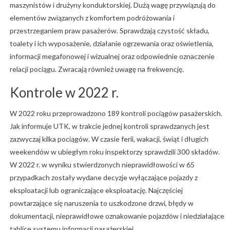
maszynistów i drużyny konduktorskiej. Dużą wagę przywiązują do
elementów związanych z komfortem podróżowania i
przestrzeganiem praw pasażerów. Sprawdzają czystość składu,
toalety i ich wyposażenie, działanie ogrzewania oraz oświetlenia,
informacji megafonowej i wizualnej oraz odpowiednie oznaczenie
relacji pociągu. Zwracają również uwagę na frekwencję.
Kontrole w 2022 r.
W 2022 roku przeprowadzono 189 kontroli pociągów pasażerskich.
Jak informuje UTK, w trakcie jednej kontroli sprawdzanych jest
zazwyczaj kilka pociągów. W czasie ferii, wakacji, świąt i długich
weekendów w ubiegłym roku inspektorzy sprawdzili 300 składów.
W 2022 r. w wyniku stwierdzonych nieprawidłowości w 65
przypadkach zostały wydane decyzje wyłączające pojazdy z
eksploatacji lub ograniczające eksploatację. Najczęściej
powtarzające się naruszenia to uszkodzone drzwi, błędy w
dokumentacji, nieprawidłowe oznakowanie pojazdów i niedziałające
tablice systemu informacji pasażerskiej.