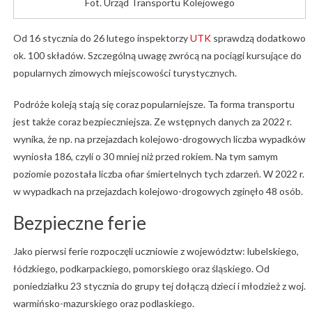
Fot. Urząd Transportu Kolejowego
Od 16 stycznia do 26 lutego inspektorzy
UTK
sprawdzą dodatkowo
ok. 100 składów. Szczególną uwagę zwrócą na pociągi kursujące do
popularnych zimowych miejscowości turystycznych.
Podróże koleją stają się coraz popularniejsze. Ta forma transportu
jest także coraz bezpieczniejsza. Ze wstępnych danych za 2022 r.
wynika, że np. na przejazdach kolejowo-drogowych liczba wypadków
wyniosła 186, czyli o 30 mniej niż przed rokiem. Na tym samym
poziomie pozostała liczba ofiar śmiertelnych tych zdarzeń. W 2022 r.
w wypadkach na przejazdach kolejowo-drogowych zginęło 48 osób.
Bezpieczne ferie
Jako pierwsi ferie rozpoczęli uczniowie z województw: lubelskiego,
łódzkiego, podkarpackiego, pomorskiego oraz śląskiego. Od
poniedziałku 23 stycznia do grupy tej dołączą dzieci i młodzież z woj.
warmińsko-mazurskiego oraz podlaskiego.