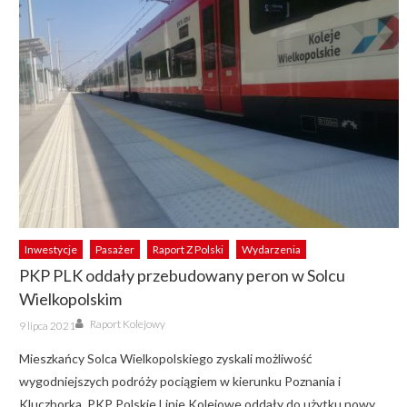
Inwestycje
Pasażer
Raport Z Polski
Wydarzenia
PKP PLK oddały przebudowany peron w Solcu
Wielkopolskim
Author
Posted
Raport Kolejowy
9 lipca 2021
on
Mieszkańcy Solca Wielkopolskiego zyskali możliwość
wygodniejszych podróży pociągiem w kierunku Poznania i
Kluczborka. PKP Polskie Linie Kolejowe oddały do użytku nowy