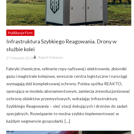
Publikacje Firm
Infrastruktura Szybkiego Reagowania. Drony w
służbie kolei
Author
Posted
Raport Kolejowy
27 listopada 2024
on
Fabryki chemiczne, rafinerie ropy naftowej i elektrownie, zbiorniki
gazu i magistrale kolejowe, wreszcie centra logistyczne i rurociągi
wymagają dziś kompleksowej ochrony. Polska spółka REAKTO,
operująca w modelu abonamentowym, zamierza zrewolucjonizować
ochronę obiektów przemysłowych, wdrażając infrastrukturę
Szybkiego Reagowania – sieć stacji dokujących i dronów do zadań
specjalnych. Rozwiązanie to można szybko implementować w
każdym segmencie gospodarki. […]