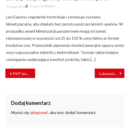
Author
Posted
Zuzanna Rabinek
14 lipca 2026
on
Leo Express regularnie kontroluje i serwisuje systemy
klimatyzacyjne, aby działały bez zarzutu podczas letnich upałów. W
przypadku awarii klimatyzacji pasażerowie mogą otrzymać
rekompensatę w wysokości od 25 do 150 % ceny biletu w formie
kredytów Leo. Przewoźnik zapewnia również awaryjne zapasy wody
oraz rozpuszczalne tabletki z elektrolitami. Testuje także kolejne
rozwiązania zwiększające komfort podróży, takie […]
NAWIGACJA
PKP zmodernizują dworce kolejowe w Pilawie, Życzynie i Celestynowie
Lokomotywa wjechała w pociąg towarowy
WPISU
Dodaj komentarz
Musisz się
zalogować
, aby móc dodać komentarz.