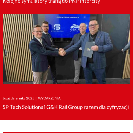
Kolejne symulatory trafią do PKP Intercity
Posted
6 października 2025
|
WYDARZENIA
on
SP Tech Solutions i G&K Rail Group razem dla cyfryzacji