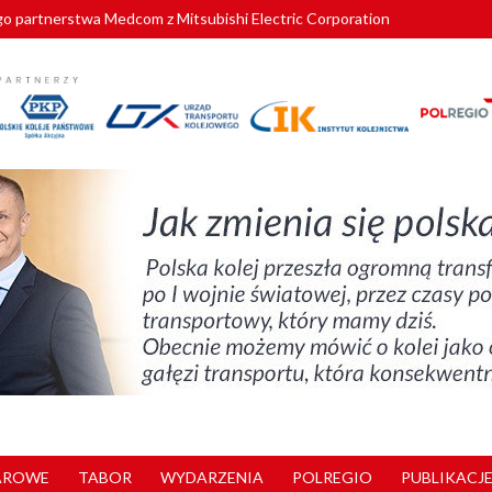
o partnerstwa Medcom z Mitsubishi Electric Corporation
tnerem „Lata na Dolnym Śląsku”. We Wrocławiu rusza weekend pełen reg
pomorskie znów szuka dostawcy nowych EZT
ach kolejowych w północnej Wielkopolsce. Łatwiejsze dojazdy do pracy i 
nuje nowe standardy kategoryzacji dworców
AROWE
TABOR
WYDARZENIA
POLREGIO
PUBLIKACJE