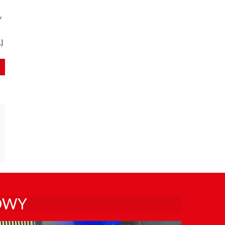
y
]
OWY