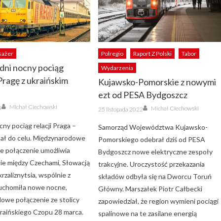
sażer
Polregio
Raport Z Polski
Tabor
dni nocny pociąg
Wydarzenia
Pragę z ukraińskim
Kujawsko-Pomorskie z nowymi
ezt od PESA Bydgoszcz
Author
Author
Michał Ciechowski
Posted
4
Michał Ciechowski
25 listopada 2022
on
ny pociąg relacji Praga –
Samorząd Województwa Kujawsko-
ał do celu. Międzynarodowe
Pomorskiego odebrał dziś od PESA
e połączenie umożliwia
Bydgoszcz nowe elektryczne zespoły
e między Czechami, Słowacją
trakcyjne. Uroczystość przekazania
krzaliznytsia, wspólnie z
składów odbyła się na Dworcu Toruń
uchomiła nowe nocne,
Główny. Marszałek Piotr Całbecki
owe połączenie ze stolicy
zapowiedział, że region wymieni pociągi
raińskiego Czopu 28 marca.
spalinowe na te zasilane energią