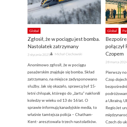
Global
Global
Pa
Zgłosił, że w pociągu jest bomba.
Bezpośre
Nastolatek zatrzymany
połączył 
Author
Czopem
Posted
Michał Ciechowski
3 stycznia 2025
on
Posted
28 marca 202
on
Anonimowo zgłosił, że w pociągu
pasażerskim znajduje się bomba. Skład
Pierwszy noc
zatrzymano, na miejsce zadysponowano
Czop dojech
służby. Jak się okazało, sprawcą był 15-
bezpośredni
letni chłopak, którego do „żartu” nakłonili
podróżowani
koledzy w wieku od 13 do 16 lat. O
a Ukrainą. U
sprawie informują kanadyjskie media, to
RegioJet ur
właśnie tamtejsza policja – Chatham-
międzynarod
Kent- aresztowała trzech nastolatków.
Czech do uk