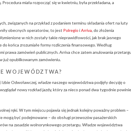
Procedura miała rozpocząć się w kwietniu, była przekładana, a
nych, związanych na przykład z podaniem terminu składania ofert na luty
oniły obecnych operatorów, to jest
Polregio
i
Arriva
, do złożenia
ienione w nich zostały takie nieprawidłowości, jak brak jasnego
e do końca zrozumiałe formy rozliczenia finansowego. Według
ami prawa zamówień publicznych. Arriva chce zatem anulowania przetargu
 w już opublikowanym zamówieniu.
DZE WOJEWÓDZTWA?
 Izbie Odwoławczej, władze naszego województwa podjęły decyzję o
 wyglądał nowy rozkład jazdy, który za nieco ponad dwa tygodnie powini
lnej ręki. W tym miejscu pojawia się jednak kolejny poważny problem –
a nie mogą być podejmowane – do obsługi przewozów pasażerskich
torów na zasadzie wolnorynkowego przetargu. Władze województwa