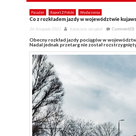
Pasażer
Raport Z Polski
Wydarzenia
Co z rozkładem jazdy w województwie kuja
Posted
Author
26 listopada 2021
Katarzyna Jarząbek
Comment(0)
on
Obecny rozkład jazdy pociągów w województwi
Nadal jednak przetarg nie został rozstrzygnięty