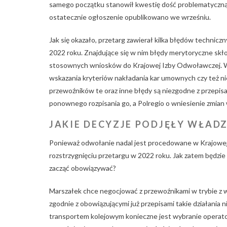
samego początku stanowił kwestię dość problematyczną. 
ostatecznie ogłoszenie opublikowano we wrześniu.
Jak się okazało, przetarg zawierał kilka błędów technicz
2022 roku. Znajdujące się w nim błędy merytoryczne skł
stosownych wniosków do Krajowej Izby Odwoławczej. Wym
wskazania kryteriów nakładania kar umownych czy też ni
przewoźników te oraz inne błędy są niezgodne z przepis
ponownego rozpisania go, a Polregio o wniesienie zmian
JAKIE DECYZJE PODJĘŁY WŁA
Ponieważ odwołanie nadal jest procedowane w Krajowej
rozstrzygnięciu przetargu w 2022 roku. Jak zatem będzie
zacząć obowiązywać?
Marszałek chce negocjować z przewoźnikami w trybie z wo
zgodnie z obowiązującymi już przepisami takie działani
transportem kolejowym konieczne jest wybranie opera