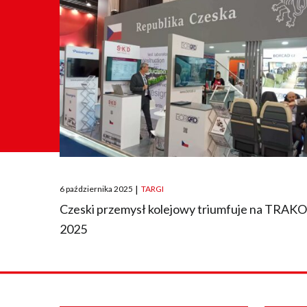
Posted
6 października 2025
|
TARGI
on
Czeski przemysł kolejowy triumfuje na TRAK
2025