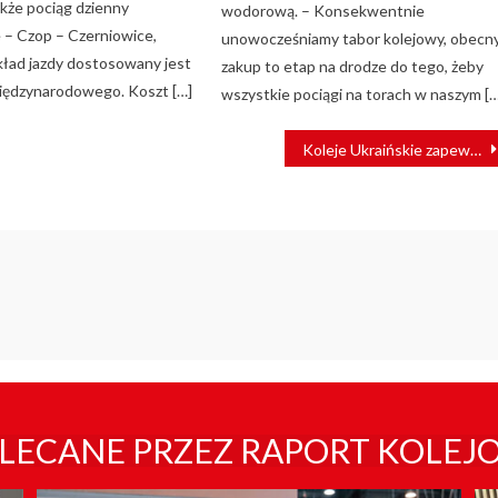
kże pociąg dzienny
wodorową. – Konsekwentnie
 – Czop – Czerniowice,
unowocześniamy tabor kolejowy, obecn
kład jazdy dostosowany jest
zakup to etap na drodze do tego, żeby
iędzynarodowego. Koszt […]
wszystkie pociągi na torach w naszym […
Koleje Ukraińskie zapewnią obsługę najdłuższej trasy
LECANE PRZEZ RAPORT KOLEJ