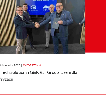
ted
aździernika 2025
|
WYDARZENIA
 Tech Solutions i G&K Rail Group razem dla
fryzacji