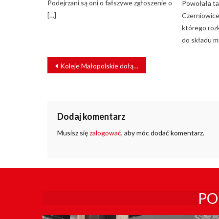
Podejrzani są oni o fałszywe zgłoszenie o
Powołała ta
[…]
Czerniowice
którego roz
do składu m
NAWIGACJA
Koleje Małopolskie dołączają do Programu Zielona Kolej
WPISU
Dodaj komentarz
Musisz się
zalogować
, aby móc dodać komentarz.
PO