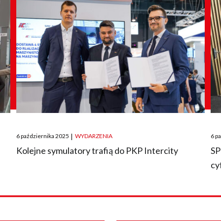
Posted
Pos
6 października 2025
|
WYDARZENIA
6 p
on
on
O
Kolejne symulatory trafią do PKP Intercity
SP
cy