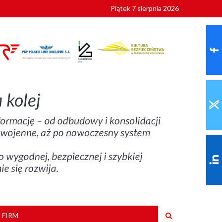
Piątek 7 sierpnia 2026
ionalnych
szkoły
 FIRM