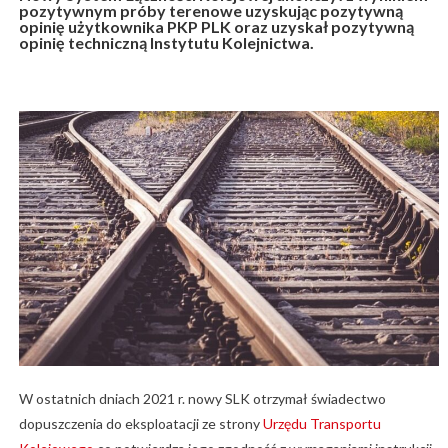
pozytywnym próby terenowe uzyskując pozytywną
opinię użytkownika PKP PLK oraz uzyskał pozytywną
opinię techniczną Instytutu Kolejnictwa.
W ostatnich dniach 2021 r. nowy SLK otrzymał świadectwo
dopuszczenia do eksploatacji ze strony
Urzędu Transportu