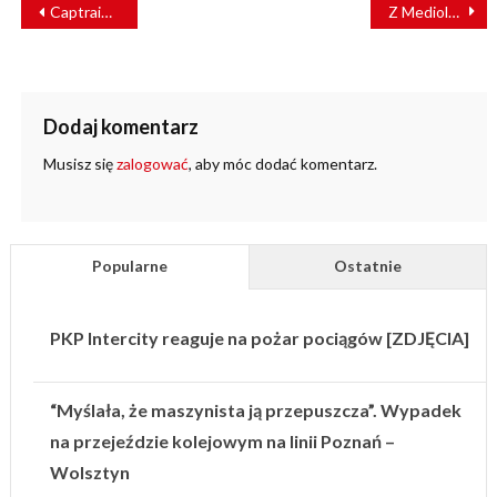
NAWIGACJA
Captrain Polska będzie jeździć na zielonej energii
Z Mediolanu do Paryża dwa pociągi dziennie
WPISU
Dodaj komentarz
Musisz się
zalogować
, aby móc dodać komentarz.
Popularne
Ostatnie
PKP Intercity reaguje na pożar pociągów [ZDJĘCIA]
“Myślała, że maszynista ją przepuszcza”. Wypadek
na przejeździe kolejowym na linii Poznań –
Wolsztyn