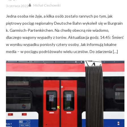
Author
Posted
Michał Ciechowski
3 czerwca 2022
on
Jedna osoba nie żyje, a kilka osób zostało rannych po tym, jak
piętrowy pociąg regionalny Deutsche Bahn wykoleił się w Burgrain
k. Garmisch-Partenkirchen. Na chwilę obecną nie wiadomo,
dlaczego wagony wypadły z torów. Aktualizacja godz. 14.45: Śmierć
w wyniku wypadku poniosły cztery osoby. Jak informują lokalne
media – w pociągu podróżowało wielu uczniów. Do zdarzenia […]