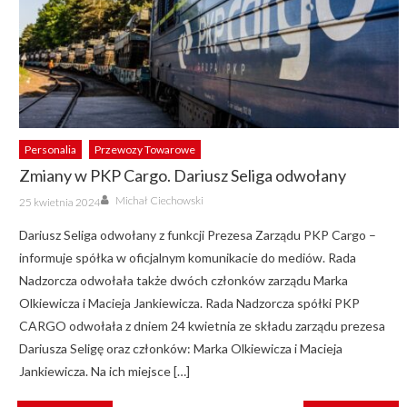
Personalia
Przewozy Towarowe
Zmiany w PKP Cargo. Dariusz Seliga odwołany
Author
Posted
Michał Ciechowski
25 kwietnia 2024
on
Dariusz Seliga odwołany z funkcji Prezesa Zarządu PKP Cargo –
informuje spółka w oficjalnym komunikacie do mediów. Rada
Nadzorcza odwołała także dwóch członków zarządu Marka
Olkiewicza i Macieja Jankiewicza. Rada Nadzorcza spółki PKP
CARGO odwołała z dniem 24 kwietnia ze składu zarządu prezesa
Dariusza Seligę oraz członków: Marka Olkiewicza i Macieja
Jankiewicza. Na ich miejsce […]