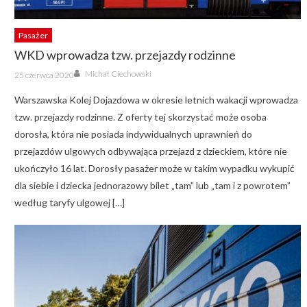
Pasażer
WKD wprowadza tzw. przejazdy rodzinne
Author
Posted
Michał Ciechowski
25 czerwca 2020
on
Warszawska Kolej Dojazdowa w okresie letnich wakacji wprowadza
tzw. przejazdy rodzinne. Z oferty tej skorzystać może osoba
dorosła, która nie posiada indywidualnych uprawnień do
przejazdów ulgowych odbywająca przejazd z dzieckiem, które nie
ukończyło 16 lat. Dorosły pasażer może w takim wypadku wykupić
dla siebie i dziecka jednorazowy bilet „tam” lub „tam i z powrotem”
według taryfy ulgowej […]