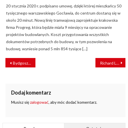
20 stycznia 2020 r. podpisano umowę, dzięki której mieszkańcy 50
tysięcznego warszawskiego Gocławia, do centrum dostaną się w
około 20 minut. Nową linię tramwajową zaprojektuje krakowska
firma Progreg, która będzie miała 9 miesięcy na opracowanie
projektów budowlanych. Koszt przygotowania wszystkich
dokumentów potrzebnych do budowy, w tym pozwolenia na
budowę, wyniesie ponad 5 mln 854 tysiące […]
NAWIGACJA
Bydgoszcz walczy o węzeł multimodalny
Richard Lutz prezesem DB
WPISU
Dodaj komentarz
Musisz się
zalogować
, aby móc dodać komentarz.