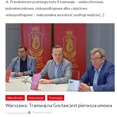
zł. Przedmiotem przetargu były 4 tramwaje – wieloczłonowe,
jednokierunkowe, niskopodłogowe albo częściowo
niskopodłogowe – maksymalna wysokość podłogi wejścia […]
Aktualności
Inwestycje
Tramwaje
Warszawa: Tramwaj na Gocław jest pierwsza umowa
Author
Posted
Tomasz Mokos
21 stycznia 2020
on