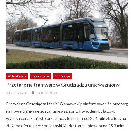
Aktualności
Inwestycje
Tramwaje
Przetarg na tramwaje w Grudziądzu unieważniony
Author
Posted
Tomasz Mokos
21 stycznia 2020
on
Prezydent Grudziądza Maciej Glamowski poinformował, że przetarg
na nowe tramwaje został unieważniony. Powodem była zbyt
wysoka cena – miasto przeznaczyło na ten cel 22,1 mln zł, a jedyna
złożona oferta przez poznański Modertrans opiewała na 25,3 mlm