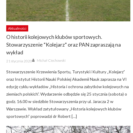
Aktualności
O historii kolejowych klubów sportowych.
Stowarzyszenie “Kolejarz” oraz PAN zapraszają na
wykład
Author
Posted
Michał Ciechowski
21 stycznia 2020
on
Stowarzyszenie Krzewienia Sportu, Turystyki i Kultury „Kolejarz”
oraz Instytut Historii Nauki Polskiej Akademii Nauk zaprasza na VI
edycję cyklu wykładów „Historia i ochrona zabytków kolejowych na
ziemiach polskich”. Wydarzenie odbędzie się 25 stycznia (sobota) o
godz. 16.00 w siedzibie Stowarzyszenia przy ul. Jaracza 2 w
Warszawie. Wykład zatytułowany „Historia kolejowych klubów
sportowych” poprowadzi dr Robert […]