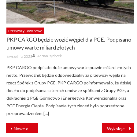
Przewozy Towarowe
PKP CARGO będzie wozić węgiel dla PGE. Podpisano
umowy warte miliard złotych
Author
Posted
Adrian Izydorek
6 września 2023
on
PKP CARGO podpisało duże umowy warte prawie miliard złotych
netto. Przewoźnik będzie odpowiedzialny za przewozy węgla na
rzecz Spółek z Grupy PGE. PKP CARGO poinformowało, że dzisiaj
doszło do podpisania czterech umów ze spółkami z Grupy PGE, a
dokładniej z PGE Górnictwo i Energetyka Konwencjonalna oraz
PGE Energia Ciepła. Podpisanie tych zleceń było poprzedzone
przeprowadzeniem […]
NAWIGACJA
Nowe oblicze Piły Głównej? PKP PLK szukają projektanta
Wykolejenie wagonu towarowego w Štramberku
WPISU