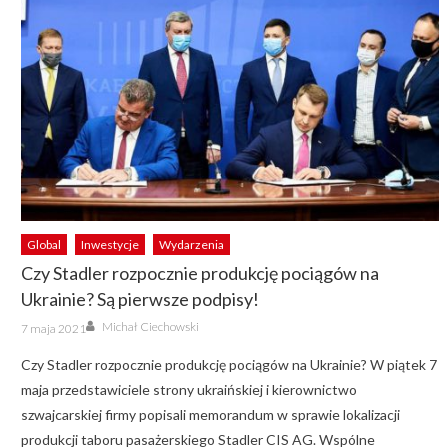
Global
Inwestycje
Wydarzenia
Czy Stadler rozpocznie produkcję pociągów na
Ukrainie? Są pierwsze podpisy!
Author
Posted
Michał Ciechowski
7 maja 2021
on
Czy Stadler rozpocznie produkcję pociągów na Ukrainie? W piątek 7
maja przedstawiciele strony ukraińskiej i kierownictwo
szwajcarskiej firmy popisali memorandum w sprawie lokalizacji
produkcji taboru pasażerskiego Stadler CIS AG. Wspólne