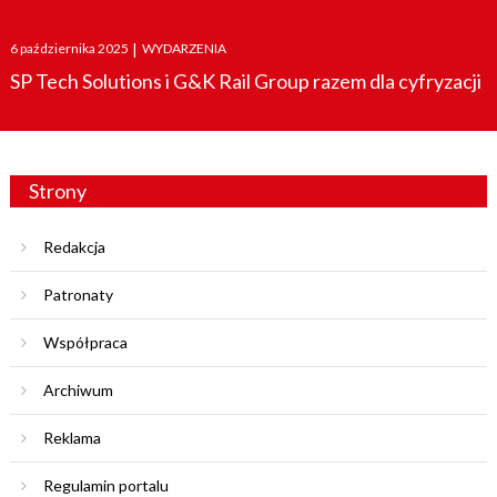
Posted
6 października 2025
|
WYDARZENIA
on
SP Tech Solutions i G&K Rail Group razem dla cyfryzacji
Strony
Redakcja
Patronaty
Współpraca
Archiwum
Reklama
Regulamin portalu