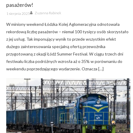
pasażerów!
Author
Posted
Zuzanna Rabinek
1 sierpnia 2025
on
W miniony weekend Łódzka Kolej Aglomeracyjna odnotowała
rekordową liczbę pasażerów – niemal 100 tysięcy osób skorzystało
z jej usług. Tak imponujący wynik to przede wszystkim efekt
dużego zainteresowania specjalną ofertą przewoźnika
przygotowaną z okazji Łódź Summer Festival. W ciągu trzech dni
festiwalu liczba podróżnych wzrosła aż o 35% w porównaniu do
weekendu poprzedzającego wydarzenie. Oznacza […]