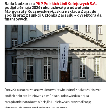
Rada Nadzorcza
PKP Polskich Linii Kolejowych S.A.
podjęła 6 maja 2026 roku uchwałę o odwołaniu
Małgorzaty Kuczewskiej-Łaski ze składu Zarządu
spółki oraz z funkcji Członka Zarządu – dyrektora ds.
finansowych.
Decyzja oznacza zmianę w kierownictwie jednej z najważniejszych
spółek sektora kolejowego w Polsce, odpowiedzialnej za
zarządzanie narodową siecią linii kolejowych oraz realizację
kluczowych inwestycji infrastrukturalnych.