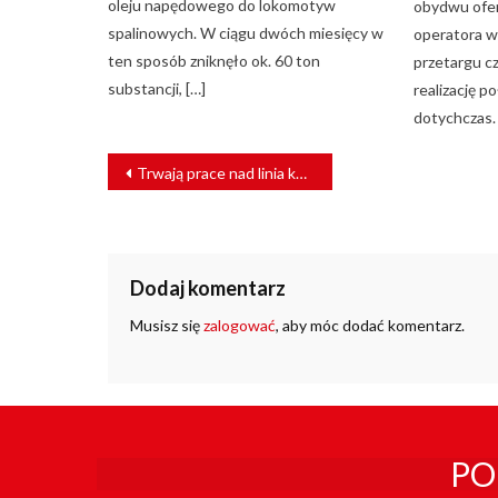
oleju napędowego do lokomotyw
obydwu ofer
spalinowych. W ciągu dwóch miesięcy w
operatora w
ten sposób zniknęło ok. 60 ton
przetargu cz
substancji, […]
realizację p
dotychczas. 
NAWIGACJA
Trwają prace nad linia kolejową w Ghanie
WPISU
Dodaj komentarz
Musisz się
zalogować
, aby móc dodać komentarz.
PO