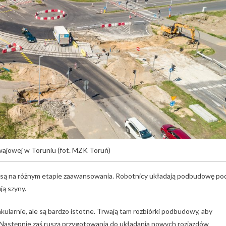
wajowej w Toruniu (fot. MZK Toruń)
 i są na różnym etapie zaawansowania. Robotnicy układają podbudowę po
ją szyny.
larnie, ale są bardzo istotne. Trwają tam rozbiórki podbudowy, aby
 Następnie zaś ruszą przygotowania do układania nowych rozjazdów