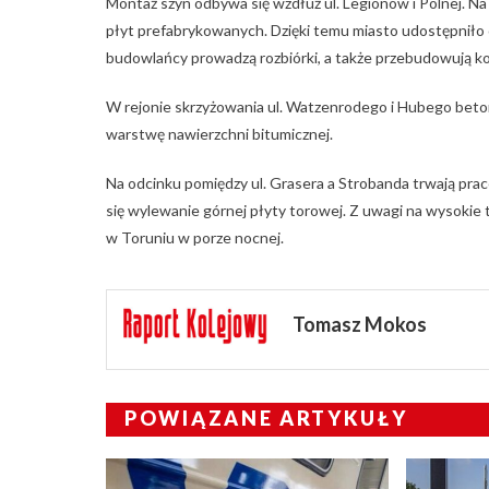
Montaż szyn odbywa się wzdłuż ul. Legionów i Polnej. Na
płyt prefabrykowanych. Dzięki temu miasto udostępniło 
budowlańcy prowadzą rozbiórki, a także przebudowują kol
W rejonie skrzyżowania ul. Watzenrodego i Hubego beto
warstwę nawierzchni bitumicznej.
Na odcinku pomiędzy ul. Grasera a Strobanda trwają pr
się wylewanie górnej płyty torowej. Z uwagi na wysoki
w Toruniu w porze nocnej.
Tomasz Mokos
POWIĄZANE ARTYKUŁY