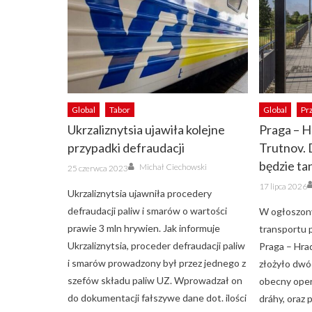
Global
Tabor
Global
Pr
Ukrzaliznytsia ujawiła kolejne
Praga – H
przypadki defraudacji
Trutnov. 
Author
będzie ta
Posted
Michał Ciechowski
25 czerwca 2023
on
Posted
17 lipca 2026
on
Ukrzaliznytsia ujawniła procedery
defraudacji paliw i smarów o wartości
W ogłoszony
prawie 3 mln hrywien. Jak informuje
transportu p
Ukrzaliznytsia, proceder defraudacji paliw
Praga – Hra
i smarów prowadzony był przez jednego z
złożyło dwó
szefów składu paliw UZ. Wprowadzał on
obecny ope
do dokumentacji fałszywe dane dot. ilości
dráhy, oraz