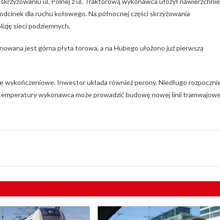
 skrzyżowaniu ul. Polnej z ul. Traktorową wykonawca ułożył nawierzchnie
odcinek dla ruchu kołowego. Na północnej części skrzyżowania
izję sieci podziemnych.
nowana jest górna płyta torowa, a na Hubego ułożono już pierwszą
ace wykończeniowe. Inwestor układa również perony. Niedługo rozpoczni
e temperatury wykonawca może prowadzić budowę nowej linii tramwajowe