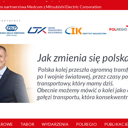
o partnerstwa Medcom z Mitsubishi Electric Corporation
tnerem „Lata na Dolnym Śląsku”. We Wrocławiu rusza weekend pełen reg
pomorskie znów szuka dostawcy nowych EZT
ach kolejowych w północnej Wielkopolsce. Łatwiejsze dojazdy do pracy i 
nuje nowe standardy kategoryzacji dworców
AROWE
TABOR
WYDARZENIA
POLREGIO
PUBLIKACJE