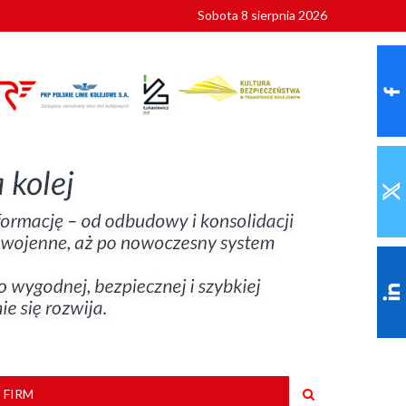
Sobota 8 sierpnia 2026
ionalnych
szkoły
 FIRM