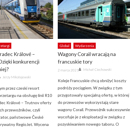
zetargi
Global
Wydarzenia
radec Králové –
Wagony Corail wracają na
Dzięki konkurencji
francuskie tory
niej?
Author
Posted
Michał Ciechowski
2 marca 2021
on
Author
Jerzy Mikołajewski
Koleje Francuskie chcą obniżyć koszty
podróży pociągiem. W związku z tym
m przez czeski resort
przygotowały specjalną ofertę, w której
rzetargu na obsługę linii R10
do przewozów wykorzystają stare
dec Králové – Trutnov oferty
wagony Corail. Przewoźnik sukcesywni
ch przewoźników, czyli
wycofuje je z eksploatacji w związku z
rator, państwowe České
pozyskiwaniem nowego taboru. O
 prywatny RegioJet. Wycena