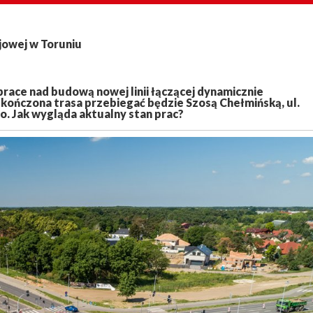
jowej w Toruniu
prace nad budową nowej linii łączącej dynamicznie
Ukończona trasa przebiegać będzie Szosą Chełmińską, ul.
. Jak wygląda aktualny stan prac?