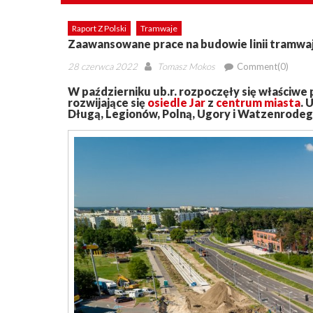
Raport Z Polski
Tramwaje
Zaawansowane prace na budowie linii tramwa
Posted
Author
28 czerwca 2022
Tomasz Mokos
Comment(0)
on
W październiku ub.r. rozpoczęły się właściwe 
rozwijające się
osiedle Jar
z
centrum miasta
. 
Długą, Legionów, Polną, Ugory i Watzenrodego