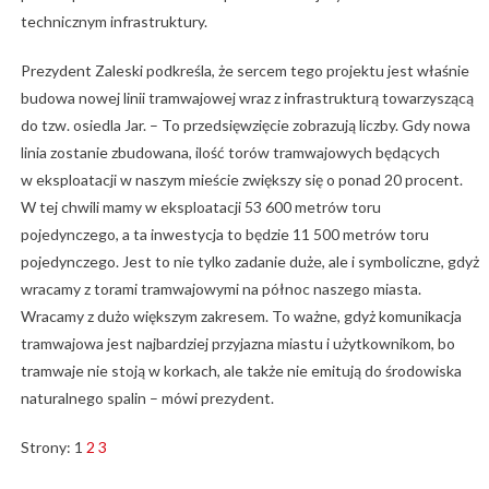
technicznym infrastruktury.
Prezydent Zaleski podkreśla, że sercem tego projektu jest właśnie
budowa nowej linii tramwajowej wraz z infrastrukturą towarzyszącą
do tzw. osiedla Jar. – To przedsięwzięcie zobrazują liczby. Gdy nowa
linia zostanie zbudowana, ilość torów tramwajowych będących
w eksploatacji w naszym mieście zwiększy się o ponad 20 procent.
W tej chwili mamy w eksploatacji 53 600 metrów toru
pojedynczego, a ta inwestycja to będzie 11 500 metrów toru
pojedynczego. Jest to nie tylko zadanie duże, ale i symboliczne, gdyż
wracamy z torami tramwajowymi na północ naszego miasta.
Wracamy z dużo większym zakresem. To ważne, gdyż komunikacja
tramwajowa jest najbardziej przyjazna miastu i użytkownikom, bo
tramwaje nie stoją w korkach, ale także nie emitują do środowiska
naturalnego spalin – mówi prezydent.
Strony:
1
2
3