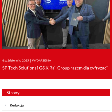
Posted
6 października 2025
|
WYDARZENIA
on
SP Tech Solutions i G&K Rail Group razem dla cyfryzacji
Strony
Redakcja