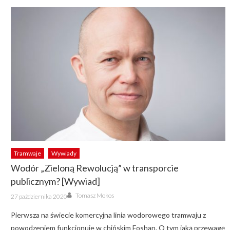
Tramwaje
Wywiady
Wodór „Zieloną Rewolucją” w transporcie
publicznym? [Wywiad]
Author
Posted
Tomasz Mokos
27 października 2020
on
Pierwsza na świecie komercyjna linia wodorowego tramwaju z
powodzeniem funkcjonuje w chińskim Foshan. O tym jaką przewagę