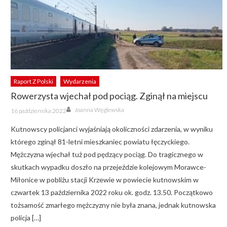
Raport Z Polski
Wydarzenia
Rowerzysta wjechał pod pociąg. Zginął na miejscu
Author
Posted
Joanna Węglewska
16 października 2022
on
Kutnowscy policjanci wyjaśniają okoliczności zdarzenia, w wyniku
którego zginął 81-letni mieszkaniec powiatu łęczyckiego.
Mężczyzna wjechał tuż pod pędzący pociąg. Do tragicznego w
skutkach wypadku doszło na przejeździe kolejowym Morawce-
Miłonice w pobliżu stacji Krzewie w powiecie kutnowskim w
czwartek 13 października 2022 roku ok. godz. 13.50. Początkowo
tożsamość zmarłego mężczyzny nie była znana, jednak kutnowska
policja […]