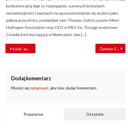
konkurencyjną daje to rozwiązanie, surowych kryteriach
zeroemisyjności i szansach na upowszechnienie się wodoru jako
paliwa przyszłości, powiedział nam Thomas Goletz, prezes Meet
Hydrogen Association oraz CEO w MGI Inc. Pociągi wodorowe
Coradia iLint kursują już w Niemczach, tam […]
NAWIGACJA
Łódź: auto zderzyło się z tramwajem [ZDJĘCIA]
Damian Stawikowski: Postawiliśmy na przyspieszenie obsługi [WYWIAD]
WPISU
Dodaj komentarz
Musisz się
zalogować
, aby móc dodać komentarz.
Popularne
Ostatnie