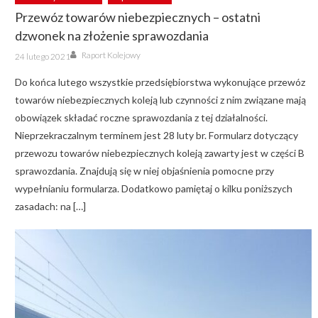
Przewóz towarów niebezpiecznych – ostatni
dzwonek na złożenie sprawozdania
Author
Posted
Raport Kolejowy
24 lutego 2021
on
Do końca lutego wszystkie przedsiębiorstwa wykonujące przewóz
towarów niebezpiecznych koleją lub czynności z nim związane mają
obowiązek składać roczne sprawozdania z tej działalności.
Nieprzekraczalnym terminem jest 28 luty br. Formularz dotyczący
przewozu towarów niebezpiecznych koleją zawarty jest w części B
sprawozdania. Znajdują się w niej objaśnienia pomocne przy
wypełnianiu formularza. Dodatkowo pamiętaj o kilku poniższych
zasadach: na […]