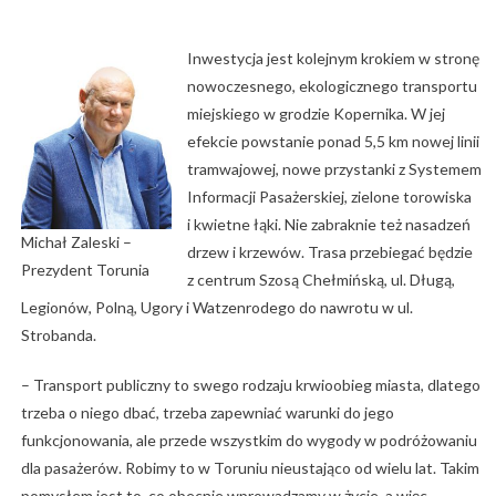
Inwestycja jest kolejnym krokiem w stronę
nowoczesnego, ekologicznego transportu
miejskiego w grodzie Kopernika. W jej
efekcie powstanie ponad 5,5 km nowej linii
tramwajowej, nowe przystanki z Systemem
Informacji Pasażerskiej, zielone torowiska
i kwietne łąki. Nie zabraknie też nasadzeń
Michał Zaleski –
drzew i krzewów. Trasa przebiegać będzie
Prezydent Torunia
z centrum Szosą Chełmińską, ul. Długą,
Legionów, Polną, Ugory i Watzenrodego do nawrotu w ul.
Strobanda.
– Transport publiczny to swego rodzaju krwioobieg miasta, dlatego
trzeba o niego dbać, trzeba zapewniać warunki do jego
funkcjonowania, ale przede wszystkim do wygody w podróżowaniu
dla pasażerów. Robimy to w Toruniu nieustająco od wielu lat. Takim
pomysłem jest to, co obecnie wprowadzamy w życie, a więc