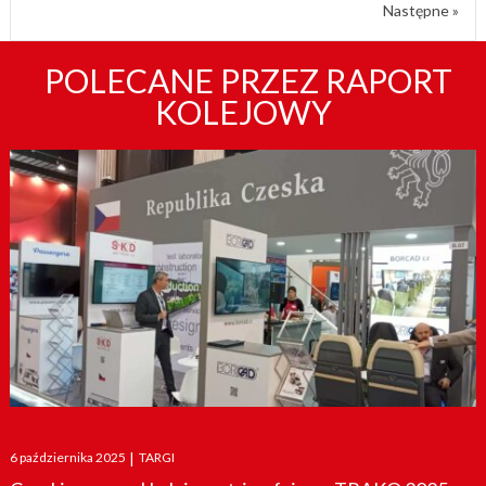
Następne »
POLECANE PRZEZ RAPORT
KOLEJOWY
Posted
6 października 2025
|
TARGI
on