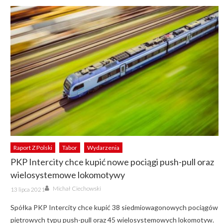
Raport Z Polski
Tabor
Wydarzenia
PKP Intercity chce kupić nowe pociągi push-pull oraz
wielosystemowe lokomotywy
Author
Posted
Michał Ciechowski
13 lipca 2021
on
Spółka PKP Intercity chce kupić 38 siedmiowagonowych pociągów
piętrowych typu push-pull oraz 45 wielosystemowych lokomotyw.