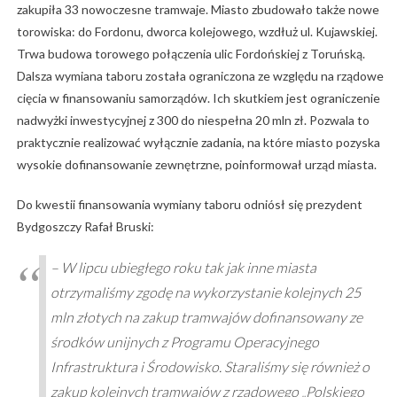
zakupiła 33 nowoczesne tramwaje. Miasto zbudowało także nowe
torowiska: do Fordonu, dworca kolejowego, wzdłuż ul. Kujawskiej.
Trwa budowa torowego połączenia ulic Fordońskiej z Toruńską.
Dalsza wymiana taboru została ograniczona ze względu na rządowe
cięcia w finansowaniu samorządów. Ich skutkiem jest ograniczenie
nadwyżki inwestycyjnej z 300 do niespełna 20 mln zł. Pozwala to
praktycznie realizować wyłącznie zadania, na które miasto pozyska
wysokie dofinansowanie zewnętrzne, poinformował urząd miasta.
Do kwestii finansowania wymiany taboru odniósł się prezydent
Bydgoszczy Rafał Bruski:
– W lipcu ubiegłego roku tak jak inne miasta
otrzymaliśmy zgodę na wykorzystanie kolejnych 25
mln złotych na zakup tramwajów dofinansowany ze
środków unijnych z Programu Operacyjnego
Infrastruktura i Środowisko. Staraliśmy się również o
zakup kolejnych tramwajów z rządowego „Polskiego