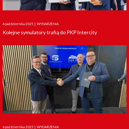
Posted
6 października 2025
|
WYDARZENIA
on
Kolejne symulatory trafią do PKP Intercity
Posted
6 października 2025
|
WYDARZENIA
on