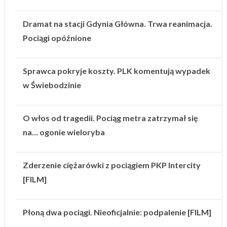
Dramat na stacji Gdynia Główna. Trwa reanimacja.
Pociągi opóźnione
Sprawca pokryje koszty. PLK komentują wypadek
w Świebodzinie
O włos od tragedii. Pociąg metra zatrzymał się
na… ogonie wieloryba
Zderzenie ciężarówki z pociągiem PKP Intercity
[FILM]
Płoną dwa pociągi. Nieoficjalnie: podpalenie [FILM]