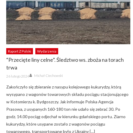
Raport Z Polski
Wydarzenia
“Przecięte liny celne”. Śledztwo ws. zboża na torach
trwa
Author
Posted
Michał Ciechowski
26 lutego 2024
on
Zakończyło się zbieranie z nasypu kolejowego kukurydzy, którą
wysypano z wagonów towarowych składu pociągu stacjonującego
w Kotomierzu k. Bydgoszczy. Jak informuje Polska Agencja
Prasowa, z usypanych 160-180 ton nie udało się zebrać 30. Po
godz. 14.00 pociąg odjechał w kierunku gdańskiego portu. Ziarno
kukurydzy, które usypane zostało z wagonów pociągu
towarowego, transportowane było z Ukrainy […]