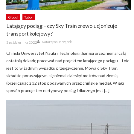
Global
Tabor
Latający pociąg – czy Sky Train zrewolucjonizuje
transport kolejowy?
Author
Posted
Katarzyna Jarząbek
3 października 2022
on
Chiński Uniwersytet Nauki i Technologii Jiangxi przez niemal całą
ostatnią dekadę pracował nad projektem latającego pociągu – i nie
jest to w żadnym wypadku przejęzyczenie. Mowa o Sky Train,
składzie poruszającym się niemal dziesięć metrów nad ziemią
(przeliczając z 32 stóp podawanych przez chińskie media). W jaki
sposób pracuje ten nietypowy pociąg i dlaczego jest […]