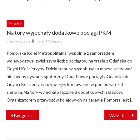
Pasażer
Na tory wyjechały dodatkowe pociągi PKM
Author
Posted
Raport Kolejowy
4 sierpnia 2020
on
Pomorska Kolej Metropolitalna, wspólnie z samorządem
województwa, zwiększyła liczbę pociągów na trasie z Gdańska do
Gdyni i Kościerzyny. Dzięki temu w szynobusach można zachować
niezbędny dystans społeczny. Dodatkowe pociągi z Gdańska do
Gdyni i Kościerzyny rozpoczęły kursowanie w poniedziałek 3
sierpnia. Na tory wyjechało łącznie 8 dodatkowych składów.
Organizatorem przewozów kolejowych na terenie Pomorza jest […]
NAWIGACJA
Bydgoska Pesa dostarczyła ostatniego Elfa II dla Kolei Śląskich [ZDJĘCIA]
Wzrasta komfort podróży na linii Poznań – Szczecin [ZDJĘCIA]
WPISU