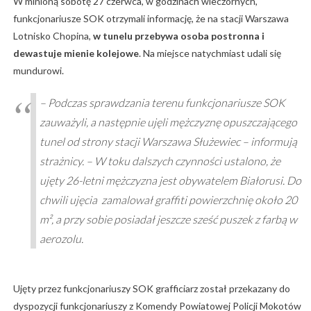
W minioną sobotę 27 czerwca, w godzinach wieczornych,
funkcjonariusze SOK otrzymali informację, że na stacji Warszawa
Lotnisko Chopina,
w tunelu przebywa osoba postronna i
dewastuje mienie kolejowe
. Na miejsce natychmiast udali się
mundurowi.
– Podczas sprawdzania terenu funkcjonariusze SOK
zauważyli, a następnie ujęli mężczyznę opuszczającego
tunel od strony stacji Warszawa Służewiec – informują
strażnicy. – W toku dalszych czynności ustalono, że
ujęty 26-letni mężczyzna jest obywatelem Białorusi. Do
chwili ujęcia zamalował graffiti powierzchnię około 20
m², a przy sobie posiadał jeszcze sześć puszek z farbą w
aerozolu.
Ujęty przez funkcjonariuszy SOK grafficiarz został przekazany do
dyspozycji funkcjonariuszy z Komendy Powiatowej Policji Mokotów