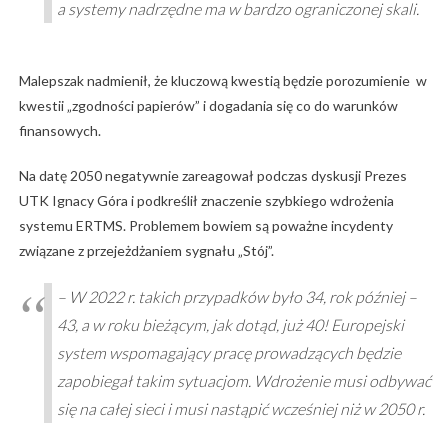
a systemy nadrzędne ma w bardzo ograniczonej skali.
Malepszak nadmienił, że kluczową kwestią będzie porozumienie w
kwestii „zgodności papierów” i dogadania się co do warunków
finansowych.
Na datę 2050 negatywnie zareagował podczas dyskusji Prezes
UTK Ignacy Góra i podkreślił znaczenie szybkiego wdrożenia
systemu ERTMS. Problemem bowiem są poważne incydenty
związane z przejeżdżaniem sygnału „Stój”.
– W 2022 r. takich przypadków było 34, rok później –
43, a w roku bieżącym, jak dotąd, już 40! Europejski
system wspomagający pracę prowadzących będzie
zapobiegał takim sytuacjom. Wdrożenie musi odbywać
się na całej sieci i musi nastąpić wcześniej niż w 2050 r.