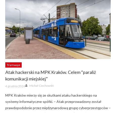
Tramwaje
Atak hackerski na MPK Kraków. Celem “paraliż
komunikacji miejskiej”
Author
Posted
Michał Ciechowski
4 grudnia 2024
on
MPK Kraków mierzy się ze skutkami ataku hackerskiego na
systemy informatyczne spółki. – Atak przeprowadzony został
prawdopodobnie przez międzynarodową grupę cyberprzestępców –