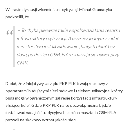
W czasie dyskusji wiceminister cyfryzacji Michał Gramatyka
podkreślił, że
– To chyba pierwsze takie wspólne działania resortu
infrastruktury i cyfryzacji. A przecież jednym z zadań
ministerstwa jest likwidowanie „białych plam” bez
dostępu do sieci GSM, które zdarzają się nawet przy
CMK.
Dodał, że z inicjatywy zarządu PKP PLK trwają rozmowy z
operatorami budującymi sieci radiowe i telekomunikacyjne, którzy
będą mogli w ograniczonym zakresie korzystać z infrastruktury
służącej kolei. Gdzie PKP PLK na to pozwolą, można będzie
instalować nadajniki tradycyjnych sieci na masztach GSM-R. A
pozwoli na skokowy wzrost jakości sieci.