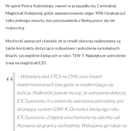
W opinii Piotra Kubickiego, nawet w przypadku ku Centralnej
Magistrali Kolejowej, gdzie zaawansowanie sięga 90% i brakuje już
tylko jednego masztu, bez porozumienia z Nokią prace się nie
rozpoczną.
Mochocki zaznaczył również, że w chwili obecnej realizowane są
także kontrakty dotyczące rozbudowy i wdrożenia na kolejnych
liniach, szczególnie będących w sieci TEN-T. Największe wdrożenie
trwa na magistrali E20.
– Wdrażany jest ETCS na CMK oraz liniach
modernizowanych tam gdzie ta modernizacja się
kończy. Podkreślić jednak muszę, że wdrożenie dotyczy
ETCS poziomu II a zatem do wdrożenia potrzebny jest
działający system GSM-R. Do końca bieżącego roku
ETCS poziomu 2 będzie uruchamiany na odcinku od
Poznania do granicy zachodniej. Wdrażamy go także na