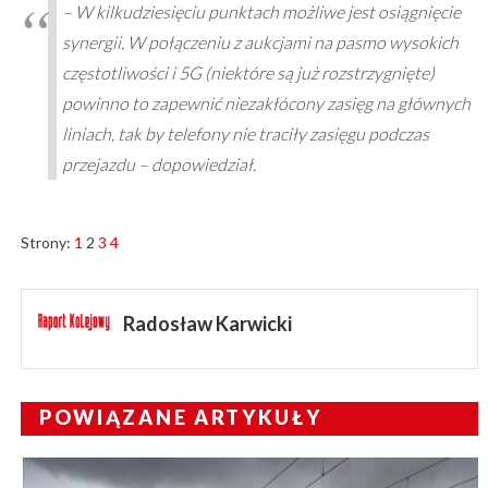
– W kilkudziesięciu punktach możliwe jest osiągnięcie
synergii. W połączeniu z aukcjami na pasmo wysokich
częstotliwości i 5G (niektóre są już rozstrzygnięte)
powinno to zapewnić niezakłócony zasięg na głównych
liniach, tak by telefony nie traciły zasięgu podczas
przejazdu – dopowiedział.
Strony:
1
2
3
4
Radosław Karwicki
POWIĄZANE ARTYKUŁY