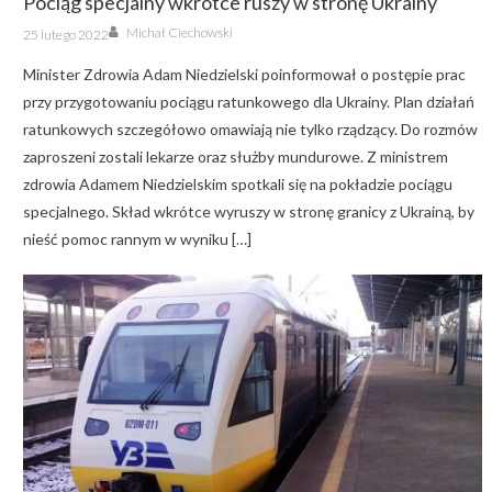
Pociąg specjalny wkrótce ruszy w stronę Ukrainy
Author
Posted
Michał Ciechowski
25 lutego 2022
on
Minister Zdrowia Adam Niedzielski poinformował o postępie prac
przy przygotowaniu pociągu ratunkowego dla Ukrainy. Plan działań
ratunkowych szczegółowo omawiają nie tylko rządzący. Do rozmów
zaproszeni zostali lekarze oraz służby mundurowe. Z ministrem
zdrowia Adamem Niedzielskim spotkali się na pokładzie pociągu
specjalnego. Skład wkrótce wyruszy w stronę granicy z Ukrainą, by
nieść pomoc rannym w wyniku […]