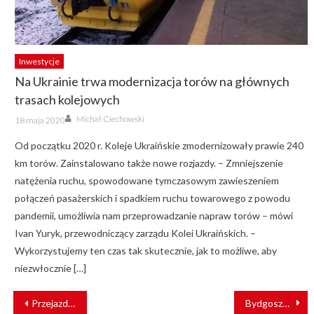
Inwestycje
Na Ukrainie trwa modernizacja torów na głównych
trasach kolejowych
Author
Posted
Michał Ciechowski
18 maja 2020
on
Od początku 2020 r. Koleje Ukraińskie zmodernizowały prawie 240
km torów. Zainstalowano także nowe rozjazdy. – Zmniejszenie
natężenia ruchu, spowodowane tymczasowym zawieszeniem
połączeń pasażerskich i spadkiem ruchu towarowego z powodu
pandemii, umożliwia nam przeprowadzanie napraw torów – mówi
Ivan Yuryk, przewodniczący zarządu Kolei Ukraińskich. –
Wykorzystujemy ten czas tak skutecznie, jak to możliwe, aby
niezwłocznie […]
NAWIGACJA
Przejazdy w POLREGIO z mikołajkowym rabatem
Bydgoszcz: w trasę wyruszył mikołajkowy tramwaj PESA Swing [ZDJĘCIA]
WPISU