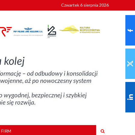
Czwartek 6 sierpnia 2026
9 roku
 FIRM