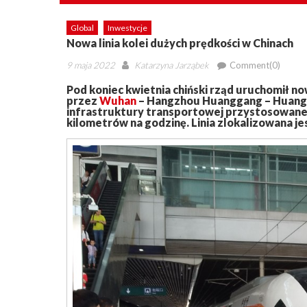
Global
Inwestycje
Nowa linia kolei dużych prędkości w Chinach
Posted
Author
9 maja 2022
Katarzyna Jarząbek
Comment(0)
on
Pod koniec kwietnia chiński rząd uruchomił 
przez
Wuhan
– Hangzhou Huanggang – Huangme
infrastruktury transportowej przystosowanej 
kilometrów na godzinę. Linia zlokalizowana je