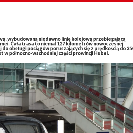
nową, wybudowaną niedawno linię kolejową przebiegającą
i. Cała trasa to niemal 127 kilometrów nowoczesnej
do obsługi pociągów poruszających się z prędkością do 35
st w północno-wschodniej części prowincji Hubei.