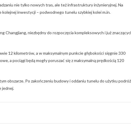
zaniu nie tylko nowych tras, ale też infrastruktury inżynieryjnej. Na
kolejnej inwestycji – podwodnego tunelu szybkiej kolei m.in.
qing Changjiang, niezbędny do rozpoczęcia kompleksowych i już znaczącyc
awie 12 kilometrów, a w maksymalnym punkcie głębokości sięgnie 330
we, a pociągi będą mogły poruszać się z maksymalną prędkością 120
a tym obszarze. Po zakończeniu budowy i oddaniu tunelu do użytku podróż
 jednej.