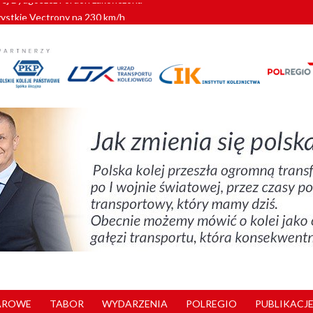
zystkie Vectrony na 230 km/h
pociągi od PESA. Sześć nowoczesnych ELF-ów wyjedzie na tory w 202
c dla GySEV gotowe
 alkoholu i wjeżdżają na tory
wej Bydgoszcz Fordon zakończona
AROWE
TABOR
WYDARZENIA
POLREGIO
PUBLIKACJE