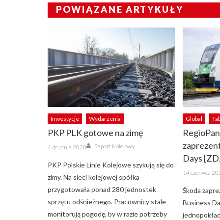
POWIĄZANE ARTYKUŁY
Inwestycje
Wydarzenia
Global
Ta
PKP PLK gotowe na zimę
RegioPan
Author
zaprezent
Posted
Raport Kolejowy
4 grudnia 2020
on
Days [ZD
PKP Polskie Linie Kolejowe szykują się do
Posted
14 czerwca 20
on
zimy. Na sieci kolejowej spółka
przygotowała ponad 280 jednostek
Škoda zapre
sprzętu odśnieżnego. Pracownicy stale
Business Da
monitorują pogodę, by w razie potrzeby
jednopokład