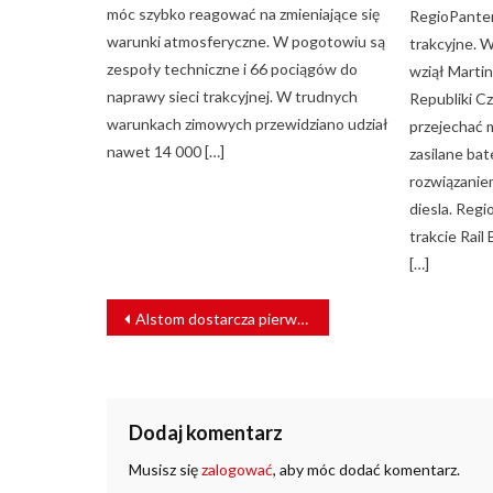
móc szybko reagować na zmieniające się
RegioPante
warunki atmosferyczne. W pogotowiu są
trakcyjne. W
zespoły techniczne i 66 pociągów do
wziął Marti
naprawy sieci trakcyjnej. W trudnych
Republiki Cz
warunkach zimowych przewidziano udział
przejechać 
nawet 14 000 […]
zasilane bat
rozwiązaniem
diesla. Reg
trakcie Rai
[…]
NAWIGACJA
Alstom dostarcza pierwszy pociąg regionalny dla projektu Delhi-Meerut RRTS
WPISU
Dodaj komentarz
Musisz się
zalogować
, aby móc dodać komentarz.