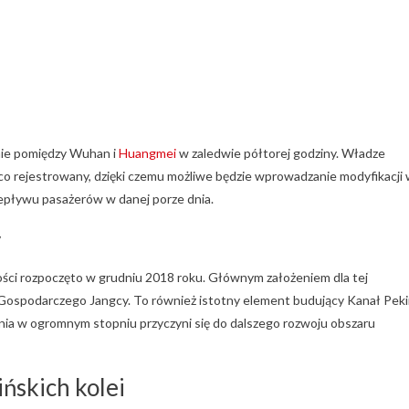
nie pomiędzy Wuhan i
Huangmei
w zaledwie półtorej godziny. Władze
ąco rejestrowany, dzięki czemu możliwe będzie wprowadzanie modyfikacji
zepływu pasażerów w danej porze dnia.
y
ości rozpoczęto w grudniu 2018 roku. Głównym założeniem dla tej
 Gospodarczego Jangcy. To również istotny element budujący Kanał Pek
linia w ogromnym stopniu przyczyni się do dalszego rozwoju obszaru
ińskich kolei