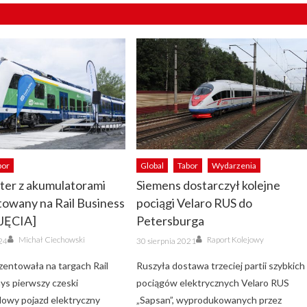
bor
Global
Tabor
Wydarzenia
ter z akumulatorami
Siemens dostarczył kolejne
owany na Rail Business
pociągi Velaro RUS do
JĘCIA]
Petersburga
Author
Author
Posted
Michał Ciechowski
Raport Kolejowy
24
30 sierpnia 2021
on
zentowała na targach Rail
Ruszyła dostawa trzeciej partii szybkich
ys pierwszy czeski
pociągów elektrycznych Velaro RUS
owy pojazd elektryczny
„Sapsan”, wyprodukowanych przez