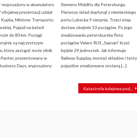
r wyposażony w akumulatory
Siemens Mobility dla Petersburga.
 oficjalnej prezentacji udział
Pierwszy skład dopłynął z niemieckiego
n Kupka, Minister Transportu
portu Lubecka 9 sierpnia. Trzeci etap
eskiej. Pojazd na baterii
dostaw obejmie 13 pociągów. Po jego
może do 80 km. Pociągi
zrealizowaniu petersburska flota
eryjnie są najczystszym
pociągów Velaro RUS „Sapsan” liczyć
, które zastąpić może silnik
będzie 29 jednostek. Jak informuje
ioPanter, prezentowany w
Railway Supplay, montaż składów i test
l Business Days, wyposażony
pojazdów zrealizowane zostaną […]
Katastrofa kolejowa pod Wiedniem. Nie żyje jedna osoba