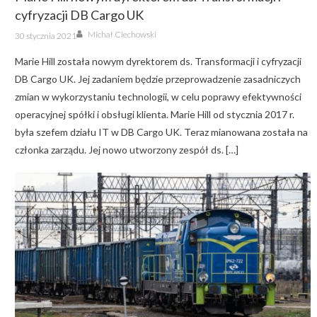
cyfryzacji DB Cargo UK
Author
Posted
Michał Ciechowski
30 stycznia 2021
on
Marie Hill została nowym dyrektorem ds. Transformacji i cyfryzacji
DB Cargo UK. Jej zadaniem będzie przeprowadzenie zasadniczych
zmian w wykorzystaniu technologii, w celu poprawy efektywności
operacyjnej spółki i obsługi klienta. Marie Hill od stycznia 2017 r.
była szefem działu IT w DB Cargo UK. Teraz mianowana została na
członka zarządu. Jej nowo utworzony zespół ds. […]