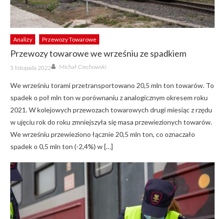
Analizy
Przewozy Towarowe
Przewozy towarowe we wrześniu ze spadkiem
Author
Posted
Michał Ciechowski
5 listopada 2022
on
We wrześniu torami przetransportowano 20,5 mln ton towarów. To
spadek o poł mln ton w porównaniu z analogicznym okresem roku
2021. W kolejowych przewozach towarowych drugi miesiąc z rzędu
w ujęciu rok do roku zmniejszyła się masa przewiezionych towarów.
We wrześniu przewieziono łącznie 20,5 mln ton, co oznaczało
spadek o 0,5 mln ton (-2,4%) w […]