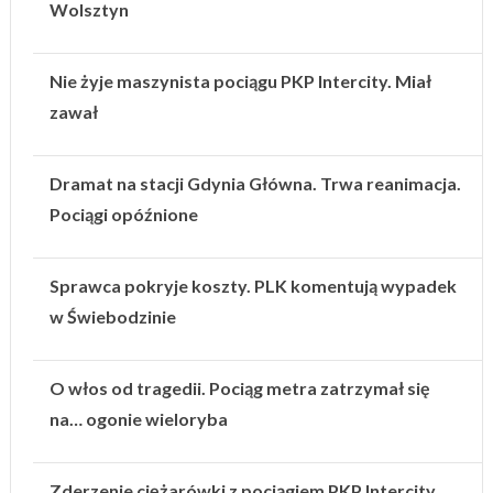
Wolsztyn
Nie żyje maszynista pociągu PKP Intercity. Miał
zawał
Dramat na stacji Gdynia Główna. Trwa reanimacja.
Pociągi opóźnione
Sprawca pokryje koszty. PLK komentują wypadek
w Świebodzinie
O włos od tragedii. Pociąg metra zatrzymał się
na… ogonie wieloryba
Zderzenie ciężarówki z pociągiem PKP Intercity