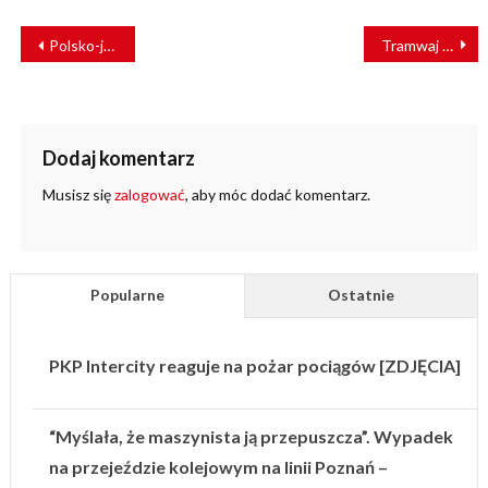
NAWIGACJA
Polsko-japońskie rozmowy o współpracy w zakresie kolei i CPK
Tramwaj Tampere Ratikka wyjedzie na fińskie tory
WPISU
Dodaj komentarz
Musisz się
zalogować
, aby móc dodać komentarz.
Popularne
Ostatnie
PKP Intercity reaguje na pożar pociągów [ZDJĘCIA]
“Myślała, że maszynista ją przepuszcza”. Wypadek
na przejeździe kolejowym na linii Poznań –