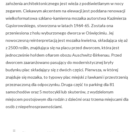
założenia architektonicznego jest wieża z podświetlanym w nocy
zegarem. Ciekawym akcentem na elewacji jest poddana renowacji
wielkoformatowa szklano-kamienna mozaika autorstwa Kazimierza
Gąsiorowskiego, stworzona w latach 1964-65. Została ona
przeniesiona z holu wyburzonego dworca w Oświęcimiu. Jej
nowoczesną reinterpretacją jest mozaika kwietna, składająca się aż
z 2500 roślin, znajdująca się na placu przed dworcem, która jest
jednocześnie hołdem ofiarom obozu Auschwitz-Birkenau. Przed
dworcem zaaranżowano pasujący do modernistycznej bryły
budynku plac składający się z dwóch części. Pierwsza, w której
znajduje się mozaika, to typowy plac miejski z ławkami i przestrzenią
przeznaczoną dla odpoczynku. Druga część to parking dla 81
samochodów oraz 5 motocykli lub skuterów, z wydzielonym
miejscem postojowym dla rodzin z dziećmi oraz trzema miejscami dla
osób z niepełnosprawnościami.