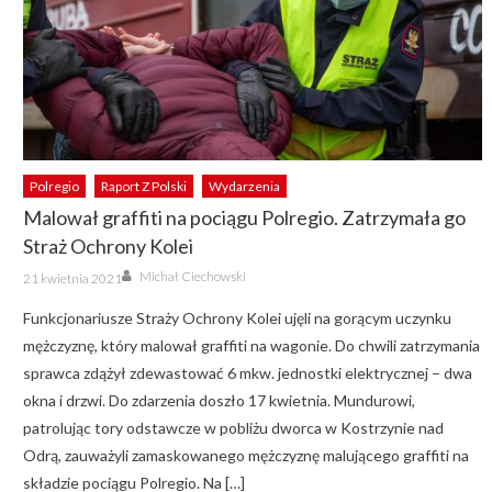
Polregio
Raport Z Polski
Wydarzenia
Malował graffiti na pociągu Polregio. Zatrzymała go
Straż Ochrony Kolei
Author
Posted
Michał Ciechowski
21 kwietnia 2021
on
Funkcjonariusze Straży Ochrony Kolei ujęli na gorącym uczynku
mężczyznę, który malował graffiti na wagonie. Do chwili zatrzymania
sprawca zdążył zdewastować 6 mkw. jednostki elektrycznej – dwa
okna i drzwi. Do zdarzenia doszło 17 kwietnia. Mundurowi,
patrolując tory odstawcze w pobliżu dworca w Kostrzynie nad
Odrą, zauważyli zamaskowanego mężczyznę malującego graffiti na
składzie pociągu Polregio. Na […]