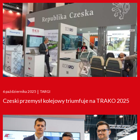
Posted
6 października 2025
|
TARGI
on
Czeski przemysł kolejowy triumfuje na TRAKO 2025