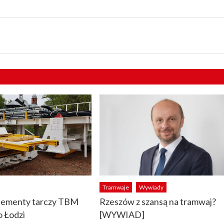
Tramwaje
Wywiady
elementy tarczy TBM
Rzeszów z szansą na tramwaj?
o Łodzi
[WYWIAD]