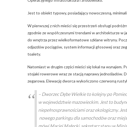
Operacyjnego Infrastruktura i Środowisko.
Jest to obiekt typowy, posiadający nowoczesną, minimalis
W pierwszej z nich mieści się przestrzeń obsługi podróżny
zgodnie ze współczesnymi trendami w architekturze w ja
do wnętrza przez wielkoformatowe szklane witryny. Pocze
odjazdów pociągów, system informacji głosowej oraz zega
toalety.
Natomiast w drugim części mieści się lokal na wynajem. 
stojaki rowerowe wraz ze stacją naprawy jednośladów. 
zegarowa. Elewację dworca wykończono czerwoną rustyka
– Dworzec Dębe Wielkie to kolejny po Pomiec
w województwie mazowieckim. Jest to budynek
niepełnosprawnościami oraz ekologiczny. Jest
nowego parkingu dla samochodów oraz miejsc
mówi Maciej Małecki, sekretarz stanu w Min