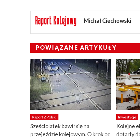
Michał Ciechowski
POWIĄZANE ARTYKUŁY
Raport Z Polski
Inwestycje
Sześciolatek bawił się na
Kolejne 
przejeździe kolejowym. O krok od
dotarły d