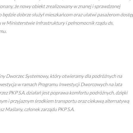
nany, że nowy obiekt zrealizowany w znanej i sprawdzonej
będzie dobrze służył mieszkańcom oraz ułatwi pasażerom dostę
nu w Ministerstwie Infrastruktury i pełnomocnik rządu ds.
mu.
jny Dworzec Systemowy, który otwieramy dla podróżnych na
nwestycja w ramach Programu Inwestycji Dworcowych na lata
z PKP S.A. działań jest poprawa komfortu podróżnych, dzięki
snym i przyjaznym środkiem transportu oraz ciekawą alternatywą
sz Maślany, członek zarządu PKP S.A.