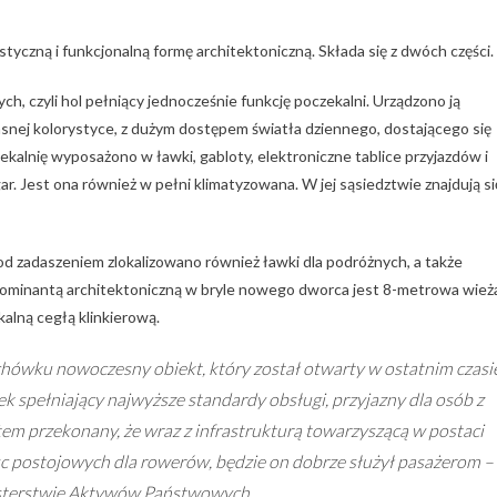
tyczną i funkcjonalną formę architektoniczną. Składa się z dwóch części.
ch, czyli hol pełniący jednocześnie funkcję poczekalni. Urządzono ją
snej kolorystyce, z dużym dostępem światła dziennego, dostającego się
kalnię wyposażono w ławki, gabloty, elektroniczne tablice przyjazdów i
r. Jest ona również w pełni klimatyzowana. W jej sąsiedztwie znajdują si
Pod zadaszeniem zlokalizowano również ławki dla podróżnych, a także
Dominantą architektoniczną w bryle nowego dworca jest 8-metrowa wież
lną cegłą klinkierową.
hówku nowoczesny obiekt, który został otwarty w ostatnim czasi
 spełniający najwyższe standardy obsługi, przyjazny dla osób z
em przekonany, że wraz z infrastrukturą towarzyszącą w postaci
 postojowych dla rowerów, będzie on dobrze służył pasażerom –
isterstwie Aktywów Państwowych.