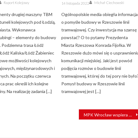
Author
Author
Posted
Raport Kolejowy
Michał Ciechowski
14 listopada 2022
on
menty drugiej maszyny TBM
Ogólnopolskie media obiegła informacja
tuneli kolejowych pod Łodzią,
o pomyśle budowy w Rzeszowie linii
miasta. Wykonawca
tramwajowej. Czy inwestycja ma szansę
tubingi – elementy do budowy
powstać? O to pytamy Prezydenta
u. Podziemna trasa Łódź
Miasta Rzeszowa Konrada Fijołka. W
 Łódź Kaliska/Łódź Żabieniec
Rzeszowie dużo mówi się o usprawnieni
nowe możliwości kolejowych
komunikacji miejskiej. Jaki jest powód
ajowych, międzynarodowych i
podjęcia rozmów o budowie linii
nych. Na początku czerwca
tramwajowej, której do tej pory nie było
a prac określi ich kolejne
Pomysł budowy w Rzeszowie linii
ny. Na realizację zadania […]
tramwajowej jest […]
MPK Wrocław wspiera Ukrainę