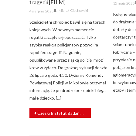
tragedii [FILM]
Posted
15 maja 2020
on
Author
Posted
Michał Ciechowski
4 sierpnia 2025
on
Kolejne ele
do drążenia 
Sześcioletni chłopiec bawił się na torach
dotarły do 
kolejowych. W pewnym momencie
dostarczył 
rogatki zaczęły się opuszczać. Tylko
ścian tunel
szybka reakcja policjantów pozwoliła
Fabryczna –
zapobiec tragedii. Nagranie,
przyniesie 
opublikowane przez śląską policję, mrozi
połączeń kr
krew w żyłach. Do groźnej sytuacji doszło
aglomeracyj
26 lipca o godz. 4.30. Dyżurny Komendy
br. wykonawc
Powiatowej Policji w Mikołowie otrzymał
etapy i termi
informację, że po drodze bez opieki biega
małe dziecko. […]
NAWIGACJA
Czeski Instytut Badań Kolejnictwa zrywa stosunki z Rosją i Białorusią
WPISU