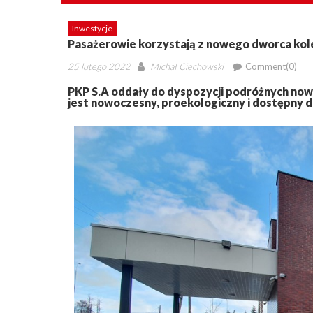
Inwestycje
Pasażerowie korzystają z nowego dworca ko
Posted
Author
25 lutego 2022
Michał Ciechowski
Comment(0)
on
PKP S.A oddały do dyspozycji podróżnych no
jest nowoczesny, proekologiczny i dostępny d