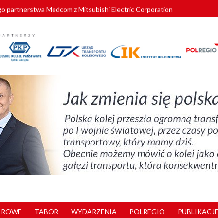
o partnerstwa Medcom z Mitsubishi Electric Corporation
tnerem „Lata na Dolnym Śląsku”. We Wrocławiu rusza weekend pełen reg
pomorskie znów szuka dostawcy nowych EZT
ach kolejowych w północnej Wielkopolsce. Łatwiejsze dojazdy do pracy i 
nuje nowe standardy kategoryzacji dworców
AROWE
TABOR
WYDARZENIA
POLREGIO
PUBLIKACJE