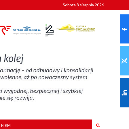
Sobota 8 sierpnia 2026
ionalnych
szkoły
 FIRM