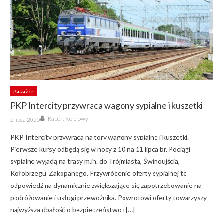
Pasażer
PKP Intercity przywraca wagony sypialne i kuszetki
Author
Posted
Raport Kolejowy
2 lipca 2020
on
PKP Intercity przywraca na tory wagony sypialne i kuszetki.
Pierwsze kursy odbędą się w nocy z 10 na 11 lipca br. Pociągi
sypialne wyjadą na trasy m.in. do Trójmiasta, Świnoujścia,
Kołobrzegu Zakopanego. Przywrócenie oferty sypialnej to
odpowiedź na dynamicznie zwiększające się zapotrzebowanie na
podróżowanie i usługi przewoźnika. Powrotowi oferty towarzyszy
najwyższa dbałość o bezpieczeństwo i […]