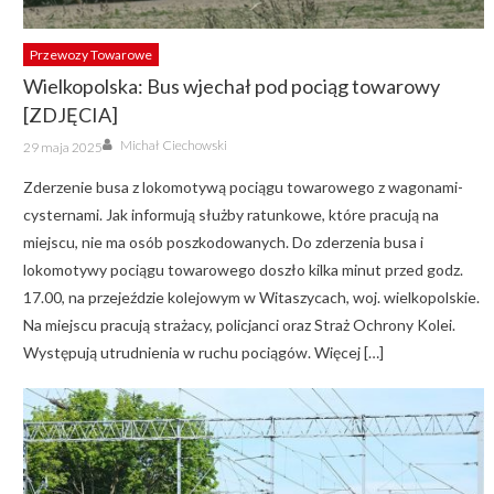
Przewozy Towarowe
Wielkopolska: Bus wjechał pod pociąg towarowy
[ZDJĘCIA]
Author
Posted
Michał Ciechowski
29 maja 2025
on
Zderzenie busa z lokomotywą pociągu towarowego z wagonami-
cysternami. Jak informują służby ratunkowe, które pracują na
miejscu, nie ma osób poszkodowanych. Do zderzenia busa i
lokomotywy pociągu towarowego doszło kilka minut przed godz.
17.00, na przejeździe kolejowym w Witaszycach, woj. wielkopolskie.
Na miejscu pracują strażacy, policjanci oraz Straż Ochrony Kolei.
Występują utrudnienia w ruchu pociągów. Więcej […]