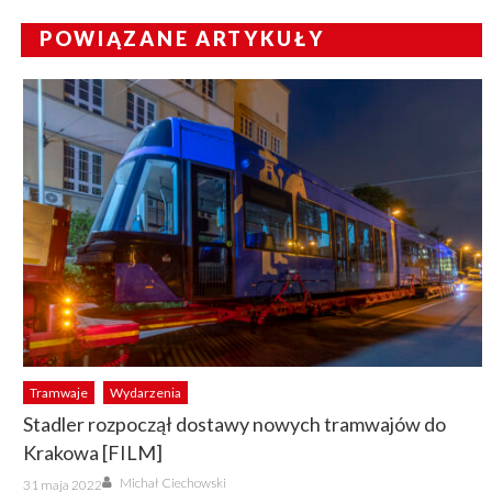
POWIĄZANE ARTYKUŁY
Tramwaje
Wydarzenia
Stadler rozpoczął dostawy nowych tramwajów do
Krakowa [FILM]
Author
Posted
Michał Ciechowski
31 maja 2022