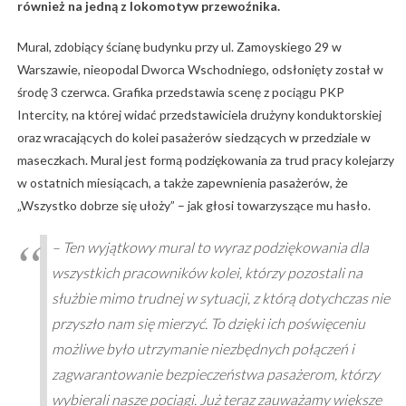
również na jedną z lokomotyw przewoźnika.
Mural, zdobiący ścianę budynku przy ul. Zamoyskiego 29 w
Warszawie, nieopodal Dworca Wschodniego, odsłonięty został w
środę 3 czerwca. Grafika przedstawia scenę z pociągu PKP
Intercity, na której widać przedstawiciela drużyny konduktorskiej
oraz wracających do kolei pasażerów siedzących w przedziale w
maseczkach. Mural jest formą podziękowania za trud pracy kolejarzy
w ostatnich miesiącach, a także zapewnienia pasażerów, że
„Wszystko dobrze się ułoży” – jak głosi towarzyszące mu hasło.
– Ten wyjątkowy mural to wyraz podziękowania dla
wszystkich pracowników kolei, którzy pozostali na
służbie mimo trudnej w sytuacji, z którą dotychczas nie
przyszło nam się mierzyć. To dzięki ich poświęceniu
możliwe było utrzymanie niezbędnych połączeń i
zagwarantowanie bezpieczeństwa pasażerom, którzy
wybierali nasze pociągi. Już teraz zauważamy większe