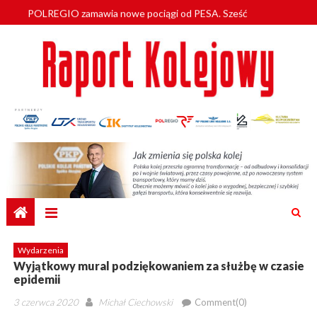
Skip
POLREGIO zamawia nowe pociągi od PESA. Sześć
to
nowoczesnych ELF-ów wyjedzie na tory w 2029 roku
content
Pierwsze Flirty z Siedlec dla GySEV gotowe
Wsiadają za kierownicę po alkoholu i wjeżdżają na tory
Leo Express jeździ już do Przemyśla
České dráhy mają już wszystkie Vectrony na 230 km/h
Wydarzenia
Wyjątkowy mural podziękowaniem za służbę w czasie
epidemii
Posted
Author
3 czerwca 2020
Michał Ciechowski
Comment(0)
on