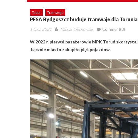
Tabor
Tramwaje
PESA Bydgoszcz buduje tramwaje dla Torunia
Posted
Author
1 lipca 2021
Michał Ciechowski
Comment(0)
on
W 2022 r. pierwsi pasażerowie MPK Toruń skorzystaj
Łącznie miasto zakupiło pięć pojazdów.