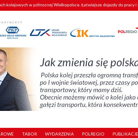
nuje nowe standardy kategoryzacji dworców
AROWE
TABOR
WYDARZENIA
POLREGIO
PUBLIKACJE