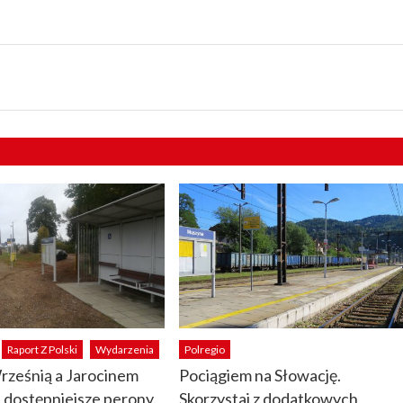
Raport Z Polski
Wydarzenia
Polregio
rześnią a Jarocinem
Pociągiem na Słowację.
dostępniejsze perony.
Skorzystaj z dodatkowych