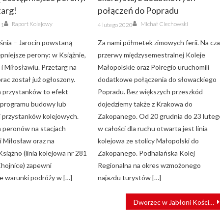
targ!
połączeń do Popradu
Author
Author
Posted
Raport Kolejowy
Michał Ciechowski
21
4 lutego 2020
on
eśnia – Jarocin powstaną
Za nami półmetek zimowych ferii. Na cz
pniejsze perony: w Książnie,
przerwy międzysemestralnej Koleje
i Miłosławiu. Przetarg na
Małopolskie oraz Polregio uruchomili
rac został już ogłoszony.
dodatkowe połączenia do słowackiego
 przystanków to efekt
Popradu. Bez większych przeszkód
programu budowy lub
dojedziemy także z Krakowa do
i przystanków kolejowych.
Zakopanego. Od 20 grudnia do 23 luteg
 peronów na stacjach
w całości dla ruchu otwarta jest linia
 Miłosław oraz na
kolejowa ze stolicy Małopolski do
siążno (linia kolejowa nr 281
Zakopanego. Podhalańska Kolej
Chojnice) zapewni
Regionalna na okres wzmożonego
e warunki podróży w […]
najazdu turystów […]
Dworzec w Jabłoni Kościelnej oddany do użytku [ZDJĘCIA]