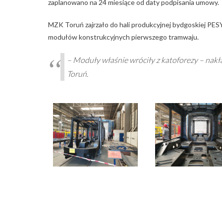
zaplanowano na 24 miesiące od daty podpisania umowy.
MZK Toruń zajrzało do hali produkcyjnej bydgoskiej PESY
modułów konstrukcyjnych pierwszego tramwaju.
– Moduły właśnie wróciły z katoforezy – nak
Toruń.