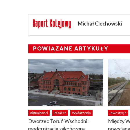
Michał Ciechowski
POWIĄZANE ARTYKUŁY
Aktualności
Pasażer
Wydarzenia
Inwestycje
Dworzec Toruń Wschodni:
Między W
modernizacja zakończona
powstaną 