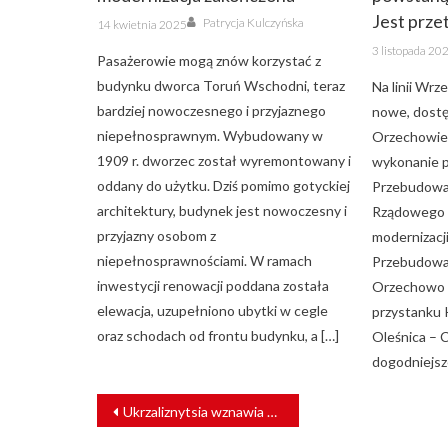
Author
Jest prze
Posted
Patrycja Kulczyńska
14 kwietnia 2025
on
Posted
3 listopada 20
on
Pasażerowie mogą znów korzystać z
budynku dworca Toruń Wschodni, teraz
Na linii Wrz
bardziej nowoczesnego i przyjaznego
nowe, dostę
niepełnosprawnym. Wybudowany w
Orzechowie 
1909 r. dworzec został wyremontowany i
wykonanie p
oddany do użytku. Dziś pomimo gotyckiej
Przebudowa
architektury, budynek jest nowoczesny i
Rządowego 
przyjazny osobom z
modernizacj
niepełnosprawnościami. W ramach
Przebudowa
inwestycji renowacji poddana została
Orzechowo i
elewacja, uzupełniono ubytki w cegle
przystanku K
oraz schodach od frontu budynku, a […]
Oleśnica – 
dogodniejsz
NAWIGACJA
Ukrzaliznytsia wznawia połączenia ze Słowacją. Kiedy z Polską?
WPISU