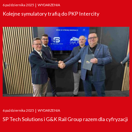
Posted
6 października 2025
|
WYDARZENIA
on
Kolejne symulatory trafią do PKP Intercity
Posted
6 października 2025
|
WYDARZENIA
on
SP Tech Solutions i G&K Rail Group razem dla cyfryzacji