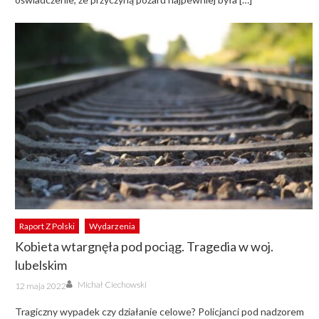
Raport Z Polski
Wydarzenia
Kobieta wtargnęła pod pociąg. Tragedia w woj.
lubelskim
Author
Posted
Michał Ciechowski
12 maja 2022
on
Tragiczny wypadek czy działanie celowe? Policjanci pod nadzorem