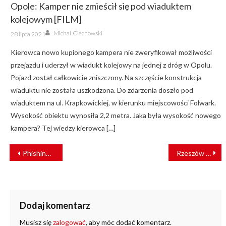
Opole: Kamper nie zmieścił się pod wiaduktem
kolejowym [FILM]
Author
Posted
Michał Ciechowski
28 lipca 2021
on
Kierowca nowo kupionego kampera nie zweryfikował możliwości
przejazdu i uderzył w wiadukt kolejowy na jednej z dróg w Opolu.
Pojazd został całkowicie zniszczony. Na szczęście konstrukcja
wiaduktu nie została uszkodzona. Do zdarzenia doszło pod
wiaduktem na ul. Krapkowickiej, w kierunku miejscowości Folwark.
Wysokość obiektu wynosiła 2,2 metra. Jaka była wysokość nowego
kampera? Tej wiedzy kierowca […]
NAWIGACJA
Phishing, czyli sztuka wyłudzania informacji
Rzeszów Główny – nowa Dynamiczna Informacja Pasażerska usprawni podróże
WPISU
Dodaj komentarz
Musisz się
zalogować
, aby móc dodać komentarz.