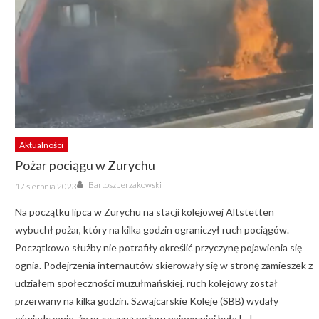
Aktualności
Pożar pociągu w Zurychu
Author
Posted
Bartosz Jerzakowski
17 sierpnia 2023
on
Na początku lipca w Zurychu na stacji kolejowej Altstetten
wybuchł pożar, który na kilka godzin ograniczył ruch pociągów.
Początkowo służby nie potrafiły określić przyczynę pojawienia się
ognia. Podejrzenia internautów skierowały się w stronę zamieszek z
udziałem społeczności muzułmańskiej. ruch kolejowy został
przerwany na kilka godzin. Szwajcarskie Koleje (SBB) wydały
oświadczenie, że przyczyną pożaru najpewniej była […]