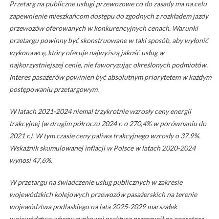
Przetarg na publiczne usługi przewozowe co do zasady ma na celu
zapewnienie mieszkańcom dostępu do zgodnych z rozkładem jazdy
przewozów oferowanych w konkurencyjnych cenach. Warunki
przetargu powinny być skonstruowane w taki sposób, aby wyłonić
wykonawcę, który oferuje najwyższą jakość usług w
najkorzystniejszej cenie, nie faworyzując określonych podmiotów.
Interes pasażerów powinien być absolutnym priorytetem w każdym
postępowaniu przetargowym.
W latach 2021-2024 niemal trzykrotnie wzrosły ceny energii
trakcyjnej (w drugim półroczu 2024 r. o 270,4% w porównaniu do
2021 r.). W tym czasie ceny paliwa trakcyjnego wzrosły o 37,9%.
Wskaźnik skumulowanej inflacji w Polsce w latach 2020-2024
wynosi 47,6%.
W przetargu na świadczenie usług publicznych w zakresie
wojewódzkich kolejowych przewozów pasażerskich na terenie
województwa podlaskiego na lata 2025-2029 marszałek
województwa wbrew rynkowej praktyce przerzucił na operatora