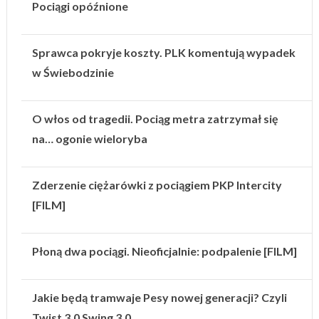
Pociągi opóźnione
Sprawca pokryje koszty. PLK komentują wypadek
w Świebodzinie
O włos od tragedii. Pociąg metra zatrzymał się
na… ogonie wieloryba
Zderzenie ciężarówki z pociągiem PKP Intercity
[FILM]
Płoną dwa pociągi. Nieoficjalnie: podpalenie [FILM]
Jakie będą tramwaje Pesy nowej generacji? Czyli
Twist 3.0 Swing 3.0