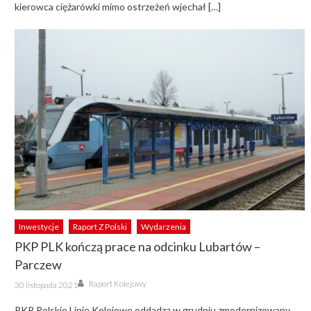
kierowca ciężarówki mimo ostrzeżeń wjechał […]
Inwestycje
Raport Z Polski
Wydarzenia
PKP PLK kończą prace na odcinku Lubartów –
Parczew
Author
Posted
Raport Kolejowy
30 listopada 2021
on
PKP Polskie Linie Kolejowe oddadzą w grudniu zmodernizowany