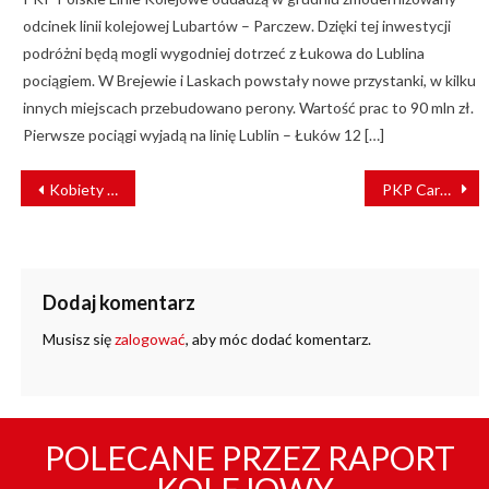
odcinek linii kolejowej Lubartów – Parczew. Dzięki tej inwestycji
podróżni będą mogli wygodniej dotrzeć z Łukowa do Lublina
pociągiem. W Brejewie i Laskach powstały nowe przystanki, w kilku
innych miejscach przebudowano perony. Wartość prac to 90 mln zł.
Pierwsze pociągi wyjadą na linię Lublin – Łuków 12 […]
NAWIGACJA
Kobiety na kolei – projekt porozumienia gotowy
PKP Cargo z nowymi kontraktami na przewóz węgla dla Grupy ENEA
WPISU
Dodaj komentarz
Musisz się
zalogować
, aby móc dodać komentarz.
POLECANE PRZEZ RAPORT