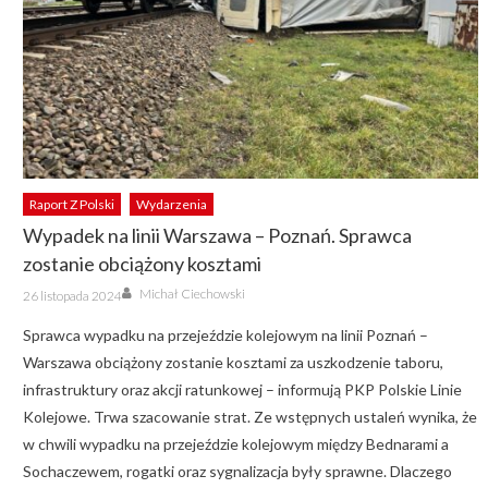
Raport Z Polski
Wydarzenia
Wypadek na linii Warszawa – Poznań. Sprawca
zostanie obciążony kosztami
Author
Posted
Michał Ciechowski
26 listopada 2024
on
Sprawca wypadku na przejeździe kolejowym na linii Poznań –
Warszawa obciążony zostanie kosztami za uszkodzenie taboru,
infrastruktury oraz akcji ratunkowej – informują PKP Polskie Linie
Kolejowe. Trwa szacowanie strat. Ze wstępnych ustaleń wynika, że
w chwili wypadku na przejeździe kolejowym między Bednarami a
Sochaczewem, rogatki oraz sygnalizacja były sprawne. Dlaczego