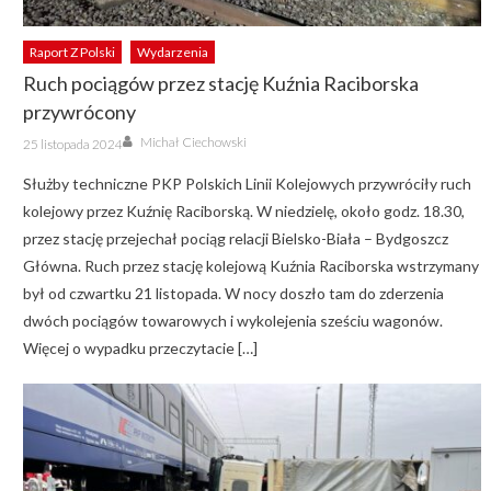
Raport Z Polski
Wydarzenia
Ruch pociągów przez stację Kuźnia Raciborska
przywrócony
Author
Posted
Michał Ciechowski
25 listopada 2024
on
Służby techniczne PKP Polskich Linii Kolejowych przywróciły ruch
kolejowy przez Kuźnię Raciborską. W niedzielę, około godz. 18.30,
przez stację przejechał pociąg relacji Bielsko-Biała – Bydgoszcz
Główna. Ruch przez stację kolejową Kuźnia Raciborska wstrzymany
był od czwartku 21 listopada. W nocy doszło tam do zderzenia
dwóch pociągów towarowych i wykolejenia sześciu wagonów.
Więcej o wypadku przeczytacie […]