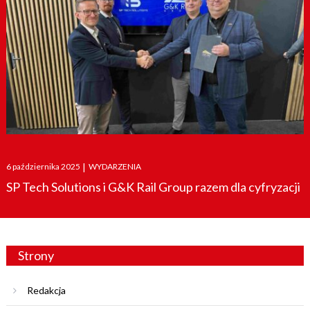
Posted
6 października 2025
|
WYDARZENIA
on
SP Tech Solutions i G&K Rail Group razem dla cyfryzacji
Strony
Redakcja