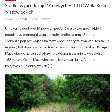
Stadler wyprodukuje 14 nowych FLIRTÓW dla Kolei
Mazowieckich
Author
Posted
Michał Ciechowski
31 marca 2025
on
Umowa na dostawę 14 nowych pociągów elektrycznych FLIRT
podpisana. Jednostki wyprodukuje siedlecka firma Stadler.
Pierwsze pojazdy wyjadą na mazowieckie tory za dwa lata. Ich zakup
możliwy był dzięki wsparciu finansowym z Unii Europejskiej. Koleje
Mazowieckie na ten cel otrzymały dofinansowanie w wysokości
162 mln zł. Koleje Mazowieckie, dzięki wsparciu z UE, kupią
kolejnych 14 elektrycznych […]