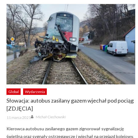
Global
Wydarzenia
Słowacja: autobus zasilany gazem wjechał pod pociąg
[ZDJĘCIA]
Author
Posted
Michał Ciechowski
11 marca 2021
on
Kierowca autobusu zasilanego gazem zignorował sygnalizację
świetlną oraz sygnały ostrzegawcze i wjechał na przejazd kolejowy,