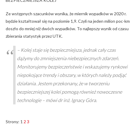
BEZPIECZNIEJSZA KOLEJ
Ze wstępnych szacunków wynika, że miernik wypadków w 2020 r.
będzie kształtował się na poziomie 1,9. Czyli na jeden milion poc-km
doszło do mniej niż dwóch wypadków. To najlepszy wynik od czasu
zbierania statystyk przez UTK.
– Kolej staje się bezpieczniejsza, jednak cały czas
dążymy do zmniejszenia niebezpiecznych zdarzeń.
Monitorujemy bezpieczeństwie i wskazujemy rynkowi
niepokojące trendy i obszary, w których należy podjąć
działania. Jestem przekonany, że w tworzeniu
bezpieczniejszej kolei pomogą również nowoczesne
technologie – mówi dr inż. Ignacy Góra.
Strony:
1
2
3