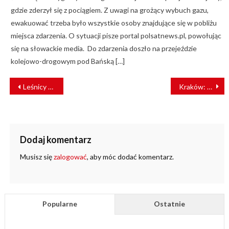
gdzie zderzył się z pociągiem. Z uwagi na grożący wybuch gazu,
ewakuować trzeba było wszystkie osoby znajdujące się w pobliżu
miejsca zdarzenia. O sytuacji pisze portal polsatnews.pl, powołując
się na słowackie media. Do zdarzenia doszło na przejeździe
kolejowo-drogowym pod Bańską […]
NAWIGACJA
Leśnicy wnioskują o umieszczenie przy torach urządzeń odstraszających zwierzęta
Kraków: dostawa Lajkoników na półmetku
WPISU
Dodaj komentarz
Musisz się
zalogować
, aby móc dodać komentarz.
Popularne
Ostatnie