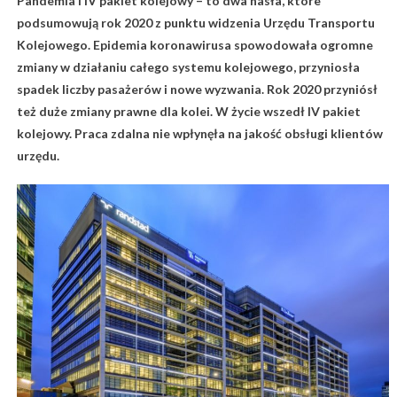
Pandemia i IV pakiet kolejowy – to dwa hasła, które
podsumowują rok 2020 z punktu widzenia Urzędu Transportu
Kolejowego. Epidemia koronawirusa spowodowała ogromne
zmiany w działaniu całego systemu kolejowego, przyniosła
spadek liczby pasażerów i nowe wyzwania. Rok 2020 przyniósł
też duże zmiany prawne dla kolei. W życie wszedł IV pakiet
kolejowy. Praca zdalna nie wpłynęła na jakość obsługi klientów
urzędu.