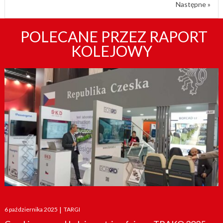
Następne »
POLECANE PRZEZ RAPORT
KOLEJOWY
Posted
6 października 2025
|
TARGI
on