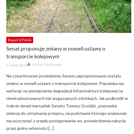
Raport Z Polski
Senat proponuje zmiany w noweli ustawy o
transporcie kolejowym
Author
Posted
Michał Ciechowski
7 lutego 2020
on
Na czwartkowym posiedzeniu Senatu zaproponowane zostały
zmiany w noweli ustawy o transporcie kolejowym. Poprawka ma
wpłynąć na zmniejszenie degradacji infrastruktury kolejowej na
nieeksploatowanych lub wygaszanych odcinkach. Jak podkreślił w
trakcie obrad marszałek Senatu Tomasz Grodzki, „poprawka
zmierza do utrzymania przepisu, na podstawie którego wojewoda
ma wszczynać z urzędu postępowanie ws. potwierdzenia nabycia
przez gminy własności […]