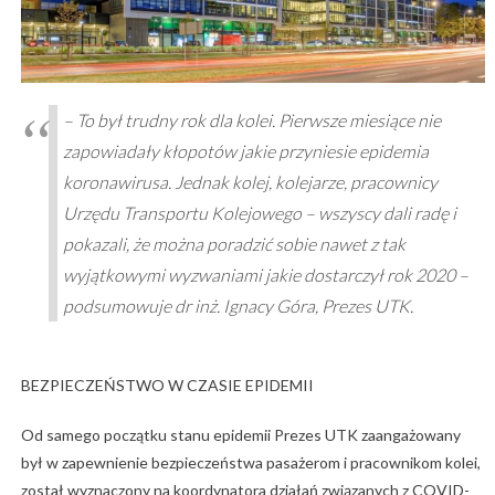
– To był trudny rok dla kolei. Pierwsze miesiące nie
zapowiadały kłopotów jakie przyniesie epidemia
koronawirusa. Jednak kolej, kolejarze, pracownicy
Urzędu Transportu Kolejowego – wszyscy dali radę i
pokazali, że można poradzić sobie nawet z tak
wyjątkowymi wyzwaniami jakie dostarczył rok 2020 –
podsumowuje dr inż. Ignacy Góra, Prezes UTK.
BEZPIECZEŃSTWO W CZASIE EPIDEMII
Od samego początku stanu epidemii Prezes UTK zaangażowany
był w zapewnienie bezpieczeństwa pasażerom i pracownikom kolei,
został wyznaczony na koordynatora działań związanych z COVID-