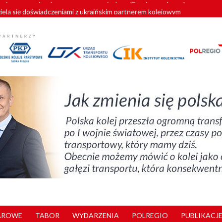
zielą się doświadczeniami z ukraińskim partnerem kolejowym
wej Bydgoszcz Fordon zakończona
zystkie Vectrony na 230 km/h
pociągi od PESA. Sześć nowoczesnych ELF-ów wyjedzie na tory w 202
y. 180 nowych pracowników drużyn pociągowych od początku roku
AROWE
TABOR
WYDARZENIA
POLREGIO
PUBLIKACJE