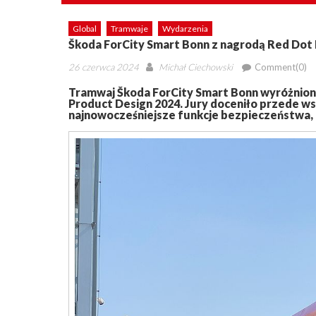
Global
Tramwaje
Wydarzenia
Škoda ForCity Smart Bonn z nagrodą Red Dot
Posted
Author
26 czerwca 2024
Michał Ciechowski
Comment(0)
on
Tramwaj Škoda ForCity Smart Bonn wyróżnion
Product Design 2024. Jury doceniło przede ws
najnowocześniejsze funkcje bezpieczeństwa, 