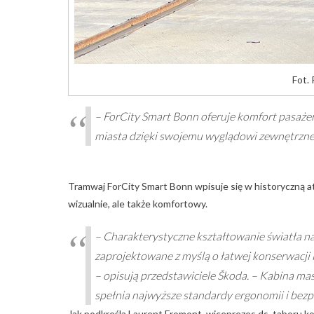
Fot.
– ForCity Smart Bonn oferuje komfort pasaże
miasta dzięki swojemu wyglądowi zewnętrzne
Tramwaj ForCity Smart Bonn wpisuje się w historyczną at
wizualnie, ale także komfortowy.
– Charakterystyczne kształtowanie światła na
zaprojektowane z myślą o łatwej konserwacji i
– opisują przedstawiciele Škoda. – Kabina m
spełnia najwyższe standardy ergonomii i bezp
Jak podkreśla Laurent Fromont, wiceprezes ds. taboru k