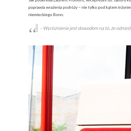
poprawia wrażenia podróży – nie tylko pod kątem inżynieri
niemieckiego Bonn.
– Wyróznienie jest dowodem na to, że odnieś