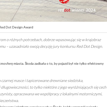
 Red Dot Design Award
rom o różnych potrzebach, dobrze wpasowując się w krajobraz
mu – uzasadniało swoją decyzję jury konkursu Red Dot Design.
mosferę miasta. Škoda zadbała o to, by pojazd był nie tylko efektowny
 czarnej masce i tapicerowane drewniane siedziska,
 długowieczności, to tylko niektóre z jego wyróżniających się cech
aszynisty, opracowana we współpracy z lokalnymi motorniczymi,
ieczeństwa.
olejowego i platform serwisowych w Škoda, każdy szczegół pojazdu