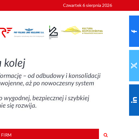
Czwartek 6 sierpnia 2026
9 roku
 FIRM