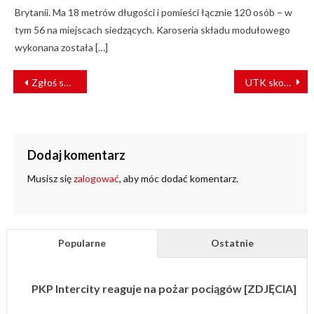
Brytanii. Ma 18 metrów długości i pomieści łącznie 120 osób – w
tym 56 na miejscach siedzących. Karoseria składu modułowego
wykonana została […]
NAWIGACJA
Zgłoś swoje uwagi do KPO – masz czas do 2 kwietnia [LINK]
UTK skontrolował zarządców infrastruktury kolejowej
WPISU
Dodaj komentarz
Musisz się
zalogować
, aby móc dodać komentarz.
Popularne
Ostatnie
PKP Intercity reaguje na pożar pociągów [ZDJĘCIA]