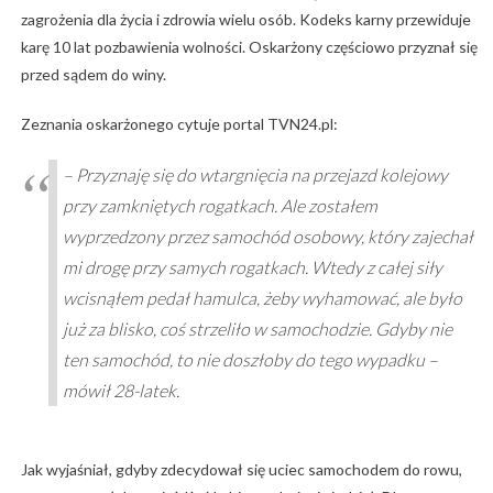
zagrożenia dla życia i zdrowia wielu osób. Kodeks karny przewiduje
karę 10 lat pozbawienia wolności. Oskarżony częściowo przyznał się
przed sądem do winy.
Zeznania oskarżonego cytuje portal TVN24.pl:
– Przyznaję się do wtargnięcia na przejazd kolejowy
przy zamkniętych rogatkach. Ale zostałem
wyprzedzony przez samochód osobowy, który zajechał
mi drogę przy samych rogatkach. Wtedy z całej siły
wcisnąłem pedał hamulca, żeby wyhamować, ale było
już za blisko, coś strzeliło w samochodzie. Gdyby nie
ten samochód, to nie doszłoby do tego wypadku –
mówił 28-latek.
Jak wyjaśniał, gdyby zdecydował się uciec samochodem do rowu,