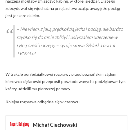
naczepa mogłaby zmiażdżyć kabinę, w której siedział. Dlatego
zdecydował się wjechać na przejazd, zwracając uwagę, że pociąg
jest jeszcze daleko.
– Nie wiem, z jaką prędkością jechał pociąg, ale bardzo
szybko się do mnie zbliżył i usłyszałem uderzenie w
tylną cześć naczepy – cytuje słowa 28-latka portal
TVN24.pl.
W trakcie poniedziałkowej rozprawy przed poznańskim sądem
kierowca ciężarówki przeprosił poszkodowanych i podziękował tym,
którzy udzielili mu pierwszej pomocy.
Kolejna rozprawa odbędzie się w czerwcu.
Michał Ciechowski