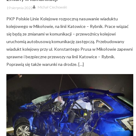
Author
Posted
Michał Ciechowski
19 sierpnia 2022
on
PKP Polskie Linie Kolejowe rozpoczną nasuwanie wiaduktu
kolejowego w Mikołowie, na linii Katowice – Rybnik. Prace wiązać
się będą ze zmianami w komunikacji – przewoźnicy kolejowi
uruchomią autobusową komunikację zastępczą. Przebudowany
wiadukt kolejowy przy ul. Konstantego Prusa w Mikołowie zapewni
sprawne i bezpieczne przewozy na linii Katowice – Rybnik.
Poprawią się także warunki na drodze. […]