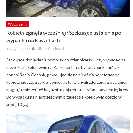
Wydarzenia
Kobieta zginęła wcześniej? Szokujące ustalenia po
wypadku na Kaszubach
Author
Posted
Michał Ciechowski
12 stycznia 2024
on
Szokujące doniesienia pomorskich dziennikarzy – czy wypadek na
przejeździe kolejowym na Kaszunach nie był przypadkiem? Jak
donosi Radio Gdańsk, powołując się na nieoficjalne informacje,
kobieta siedząca za kierownicą auta, w chwili zderzenia z pociągiem,
mogła już nie żyć. W bagażniku pojazdu znaleziono bowiem jej krew.
Do wypadku na niestrzeżonym przejeździe kolejowym doszło w
środę 10 […]