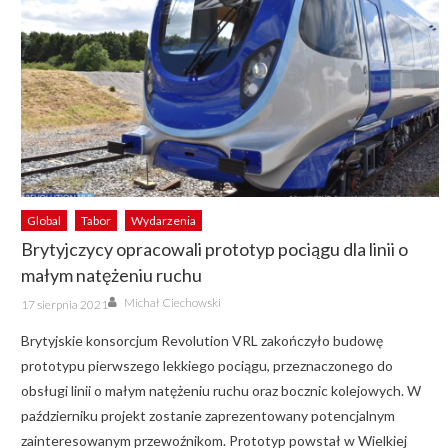
Global
Tabor
Wydarzenia
Brytyjczycy opracowali prototyp pociągu dla linii o
małym natężeniu ruchu
Author
Posted
Michał Ciechowski
17 sierpnia 2021
on
Brytyjskie konsorcjum Revolution VRL zakończyło budowę
prototypu pierwszego lekkiego pociągu, przeznaczonego do
obsługi linii o małym natężeniu ruchu oraz bocznic kolejowych. W
październiku projekt zostanie zaprezentowany potencjalnym
zainteresowanym przewoźnikom. Prototyp powstał w Wielkiej