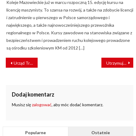
Koleje Mazowieckie już w marcu rozpoczną 15. edycję kursu na
licencję maszynisty. To szansa na rozwój, a także na zdobycie licencji
i zatrudnienie u pierwszego w Polsce samorządowego i
największego, a także najnowocześniejszego przewoźnika
regionalnego w Polsce. Kursy zawodowe na stanowiska związane z
bezpieczeństwem i prowadzeniem ruchu kolejowego prowadzone
są ośrodku szkoleniowym KM od 2012 […]
NAWIGACJA
Urząd Transportu Kolejowego świętował 15 lat
Utrzymujemy największy udział w rynku
WPISU
Dodaj komentarz
Musisz się
zalogować
, aby móc dodać komentarz.
Popularne
Ostatnie