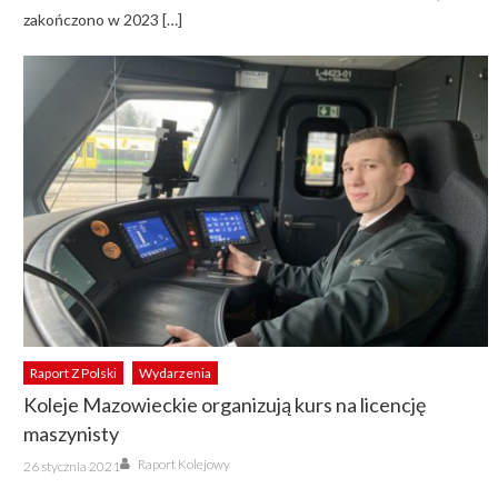
zakończono w 2023 […]
Raport Z Polski
Wydarzenia
Koleje Mazowieckie organizują kurs na licencję
maszynisty
Author
Posted
Raport Kolejowy
26 stycznia 2021
on