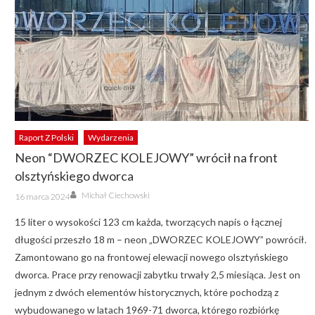
Raport Z Polski
Wydarzenia
Neon “DWORZEC KOLEJOWY” wrócił na front
olsztyńskiego dworca
Author
Posted
Michał Ciechowski
16 marca 2024
on
15 liter o wysokości 123 cm każda, tworzących napis o łącznej
długości przeszło 18 m – neon „DWORZEC KOLEJOWY” powrócił.
Zamontowano go na frontowej elewacji nowego olsztyńskiego
dworca. Prace przy renowacji zabytku trwały 2,5 miesiąca. Jest on
jednym z dwóch elementów historycznych, które pochodzą z
wybudowanego w latach 1969-71 dworca, którego rozbiórkę