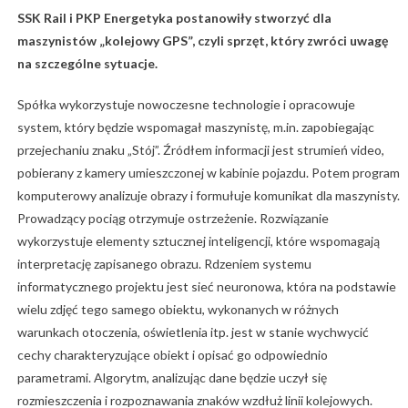
SSK Rail i PKP Energetyka postanowiły stworzyć dla
maszynistów „kolejowy GPS”, czyli sprzęt, który zwróci uwagę
na szczególne sytuacje.
Spółka wykorzystuje nowoczesne technologie i opracowuje
system, który będzie wspomagał maszynistę, m.in. zapobiegając
przejechaniu znaku „Stój”. Źródłem informacji jest strumień video,
pobierany z kamery umieszczonej w kabinie pojazdu. Potem program
komputerowy analizuje obrazy i formułuje komunikat dla maszynisty.
Prowadzący pociąg otrzymuje ostrzeżenie. Rozwiązanie
wykorzystuje elementy sztucznej inteligencji, które wspomagają
interpretację zapisanego obrazu. Rdzeniem systemu
informatycznego projektu jest sieć neuronowa, która na podstawie
wielu zdjęć tego samego obiektu, wykonanych w różnych
warunkach otoczenia, oświetlenia itp. jest w stanie wychwycić
cechy charakteryzujące obiekt i opisać go odpowiednio
parametrami. Algorytm, analizując dane będzie uczył się
rozmieszczenia i rozpoznawania znaków wzdłuż linii kolejowych.