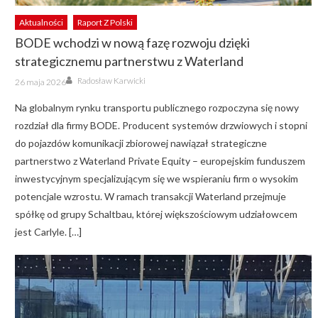
Aktualności
Raport Z Polski
BODE wchodzi w nową fazę rozwoju dzięki
strategicznemu partnerstwu z Waterland
Author
Posted
Radosław Karwicki
26 maja 2026
on
Na globalnym rynku transportu publicznego rozpoczyna się nowy
rozdział dla firmy BODE. Producent systemów drzwiowych i stopni
do pojazdów komunikacji zbiorowej nawiązał strategiczne
partnerstwo z Waterland Private Equity – europejskim funduszem
inwestycyjnym specjalizującym się we wspieraniu firm o wysokim
potencjale wzrostu. W ramach transakcji Waterland przejmuje
spółkę od grupy Schaltbau, której większościowym udziałowcem
jest Carlyle. […]